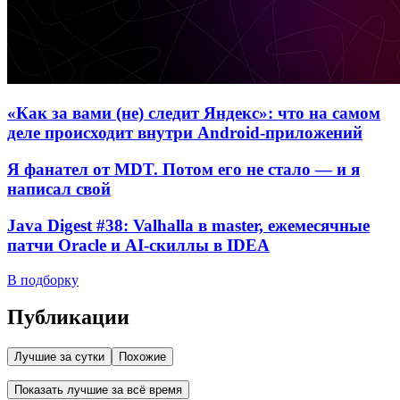
«Как за вами (не) следит Яндекс»: что на самом
деле происходит внутри Android-приложений
Я фанател от MDT. Потом его не стало — и я
написал свой
Java Digest #38: Valhalla в master, ежемесячные
патчи Oracle и AI-скиллы в IDEA
В подборку
Публикации
Лучшие за сутки
Похожие
Показать лучшие за всё время