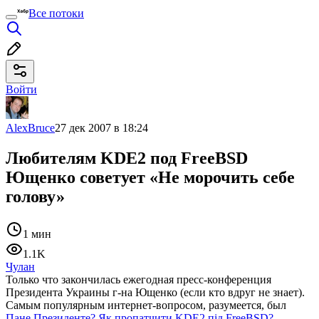
Все потоки
Войти
AlexBruce
27 дек 2007 в 18:24
Любителям KDE2 под FreeBSD
Ющенко советует «Не морочить себе
голову»
1 мин
1.1K
Чулан
Только что закончилась ежегодная пресс-конференция
Президента Украины г-на Ющенко (если кто вдруг не знает).
Самым популярным интернет-вопросом, разумеется, был
Пане Президенте? Як пропатчити KDE2 під FreeBSD?