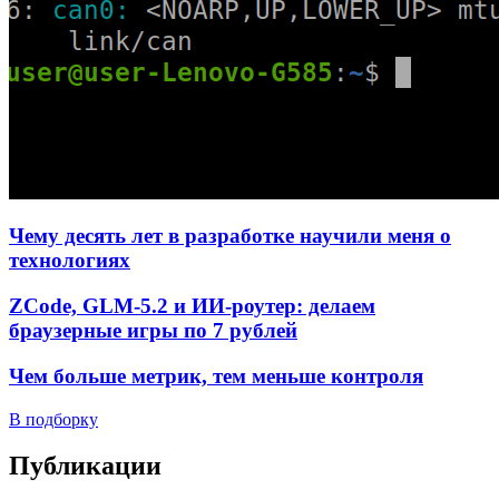
Чему десять лет в разработке научили меня о
технологиях
ZCode, GLM-5.2 и ИИ-роутер: делаем
браузерные игры по 7 рублей
Чем больше метрик, тем меньше контроля
В подборку
Публикации