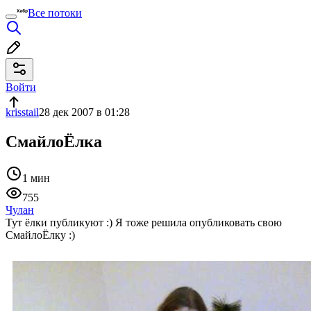
Все потоки
Войти
krisstail
28 дек 2007 в 01:28
СмайлоЁлка
1 мин
755
Чулан
Тут ёлки публикуют :) Я тоже решила опубликовать свою
СмайлоЁлку :)