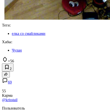
Теги:
елка со смайликами
Хабы:
Чулан
+56
2
69
55
Карма
@krisstail
Пользователь