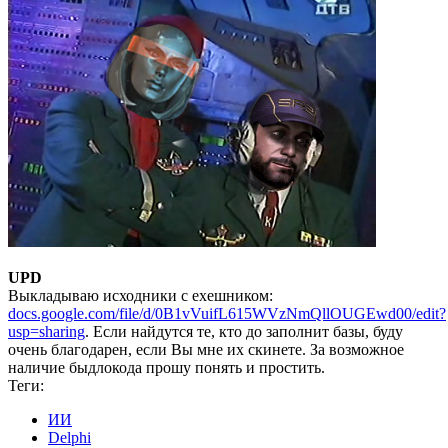
UPD
Выкладываю исходники с exeшником:
docs.google.com/file/d/0B1vVuifL615WVzNmQllOUGEwd00/edit?
usp=sharing
. Если найдутся те, кто до заполнит базы, буду
очень благодарен, если Вы мне их скинете. За возможное
наличие быдлокода прошу понять и простить.
Теги:
ИИ
Delphi