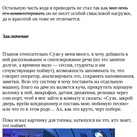
Остальную часть кода я приводить не стал так как
мне лень
его комментировать
он не несет особой смысловой нагрузки,
да и красотой он тоже не отличается.
Заключение
Планов относительно Сузи у меня много, я хочу добавить к
ней распознавание и синтезирование речи (но это занятие
долгое, а времени мало — сессия, студенты и им
сочувствующие поймут), возможность запоминать то, что
говорит оператор, анализировать это, сохранять напоминания,
заметки. Всю эту систему я хочу поставить на отдельную
машину, благо на даче их валяется куча, прикрутить хорошую
колонку к ней, микрофон, датчик движения, релешки через
com-порт, чтоб я мог зайти в комнату и сказать: «Сузи, закрой
дверь, вруби кондиционер и поставь мою любимую песню»
или что то в этом роде… Ах, как это круто, черт побери.
Пока искал картинку для топика, наткнулся на это, кто знает,
тот поймет.