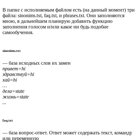
В папке с исполняемым файлом есть (на данный момент) три
файла: sinonims.txt, faq.txt, и phrases.txt. Они заполняются
мною, в дальнейшем планирую добавить функцию
заполнения голосом и/или какое ни будь подобие
самообучения.
sinonims.txt
— база исходных слов их замен
привет=hi
здравствуй=hi
хай=hi
…
дела=state
жизнь=state
...
faq.txt
— база вопрос-ответ. Ответ может содержать текст, команду
или переменную