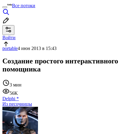
Все потоки
Войти
portable
4 июн 2013 в 15:43
Создание простого интерактивного
помощника
3 мин
56K
Delphi
*
Из песочницы