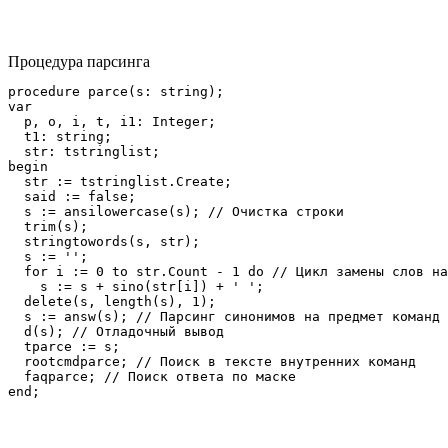
Процедура парсинга
procedure parce(s: string);

var

  p, o, i, t, i1: Integer;

  t1: string;

  str: tstringlist;

begin

  str := tstringlist.Create;

  said := false;

  s := ansilowercase(s); // Очистка строки

  trim(s);

  stringtowords(s, str); 

  s := '';

  for i := 0 to str.Count - 1 do // Цикл замены слов на
    s := s + sino(str[i]) + ' ';

  delete(s, length(s), 1);

  s := answ(s); // Парсинг синонимов на предмет команд 
  d(s); // Отладочный вывод

  tparce := s;

  rootcmdparce; // Поиск в тексте внутренних команд

  faqparce; // Поиск ответа по маске
