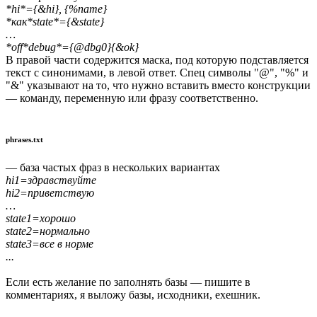
*hi*={&hi}, {%name}
*как*state*={&state}
…
*off*debug*={@dbg0}{&ok}
В правой части содержится маска, под которую подставляется
текст с синонимами, в левой ответ. Спец символы "@", "%" и
"&" указывают на то, что нужно вставить вместо конструкции
— команду, переменную или фразу соответственно.
phrases.txt
— база частых фраз в нескольких вариантах
hi1=здравствуйте
hi2=приветствую
…
state1=хорошо
state2=нормально
state3=все в норме
...
Если есть желание по заполнять базы — пишите в
комментариях, я выложу базы, исходники, exeшник.