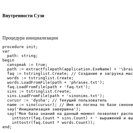
Внутренности Сузи
Процедура инициализации
procedure init;

var

  path: string;

begin

  canspeak := true;

  path := extractfilepath(application.ExeName) + '\brai
  faq := tstringlist.Create; // Создание и загрузка мас
  words := tstringlist.Create;

  words.LoadFromFile(path + 'phrases.txt');

  faq.LoadFromFile(path + 'faq.txt');

  sins := tstringlist.Create;

  sins.LoadFromFile(path + 'sinonims.txt');

  curusr := 'dysha'; // Текущий пользователь

  name := sino(curusr); // Имя из логина по базе синони
  say('Инициализация завершена');

  say('Моя база знаний на данный момент позволяет распо
    inttostr(faq.Count * sins.Count) + ' выражений и вы
    inttostr(faq.Count * words.Count));
