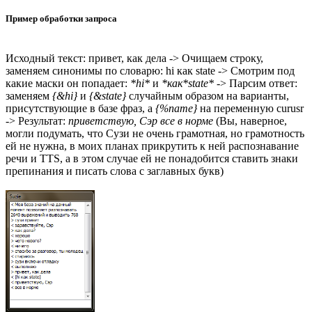
Пример обработки запроса
Исходный текст: привет, как дела -> Очищаем строку,
заменяем синонимы по словарю: hi как state -> Смотрим под
какие маски он попадает:
*hi*
и
*как*state*
-> Парсим ответ:
заменяем
{&hi}
и
{&state}
случайным образом на варианты,
присутствующие в базе фраз, а
{%name}
на переменную curusr
-> Результат:
приветствую, Сэр все в норме
(Вы, наверное,
могли подумать, что Сузи не очень грамотная, но грамотность
ей не нужна, в моих планах прикрутить к ней распознавание
речи и TTS, а в этом случае ей не понадобится ставить знаки
препинания и писать слова с заглавных букв)