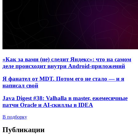
«Как за вами (не) следит Яндекс»: что на самом
деле происходит внутри Android-приложений
Я фанател от MDT. Потом его не стало — и я
написал свой
Java Digest #38: Valhalla в master, ежемесячные
патчи Oracle и AI-скиллы в IDEA
В подборку
Публикации