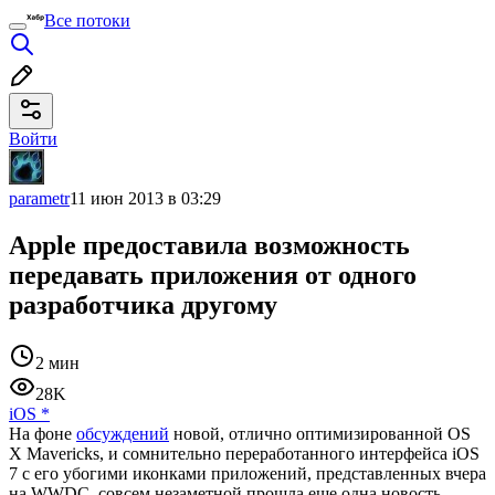
Все потоки
Войти
parametr
11 июн 2013 в 03:29
Apple предоставила возможность
передавать приложения от одного
разработчика другому
2 мин
28K
iOS
*
На фоне
обсуждений
новой, отлично оптимизированной OS
X Mavericks, и сомнительно переработанного интерфейса iOS
7 с его убогими иконками приложений, представленных вчера
на WWDC, совсем незаметной прошла еще одна новость —