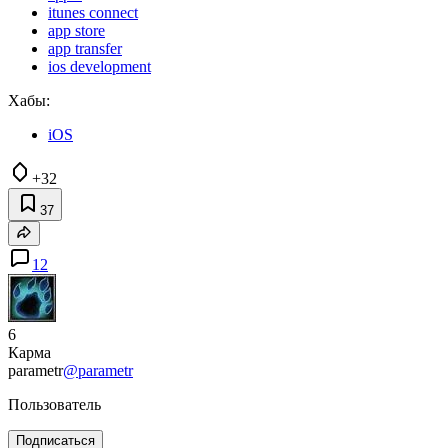
itunes connect
app store
app transfer
ios development
Хабы:
iOS
+32
37
12
6
Карма
parametr
@parametr
Пользователь
Подписаться