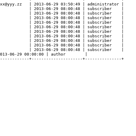
xx@yyy.zz   | 2013-06-29 03:50:49 | administrator |

            | 2013-06-29 08:00:48 | subscriber    |

            | 2013-06-29 08:00:48 | subscriber    |

            | 2013-06-29 08:00:48 | subscriber    |

            | 2013-06-29 08:00:48 | subscriber    |

            | 2013-06-29 08:00:48 | subscriber    |

            | 2013-06-29 08:00:48 | subscriber    |

            | 2013-06-29 08:00:48 | subscriber    |

            | 2013-06-29 08:00:48 | subscriber    |

            | 2013-06-29 08:00:48 | subscriber    |

            | 2013-06-29 08:00:48 | subscriber    |

013-06-29 00:00:00 | author        |

------------+---------------------+---------------+