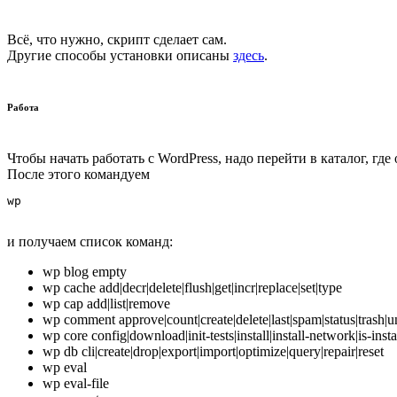
Всё, что нужно, скрипт сделает сам.
Другие способы установки описаны
здесь
.
Работа
Чтобы начать работать с WordPress, надо перейти в каталог, гд
После этого командуем
и получаем список команд:
wp blog empty
wp cache add|decr|delete|flush|get|incr|replace|set|type
wp cap add|list|remove
wp comment approve|count|create|delete|last|spam|status|trash
wp core config|download|init-tests|install|install-network|is-ins
wp db cli|create|drop|export|import|optimize|query|repair|reset
wp eval
wp eval-file