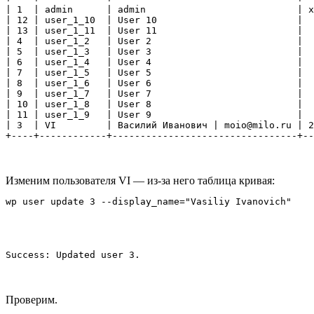
| 1  | admin      | admin                           | x
| 12 | user_1_10  | User 10                         |  
| 13 | user_1_11  | User 11                         |  
| 4  | user_1_2   | User 2                          |  
| 5  | user_1_3   | User 3                          |  
| 6  | user_1_4   | User 4                          |  
| 7  | user_1_5   | User 5                          |  
| 8  | user_1_6   | User 6                          |  
| 9  | user_1_7   | User 7                          |  
| 10 | user_1_8   | User 8                          |  
| 11 | user_1_9   | User 9                          |  
| 3  | VI         | Василий Иванович | moio@milo.ru | 2
+----+------------+---------------------------------+--
Изменим пользователя VI — из-за него таблица кривая:
Проверим.