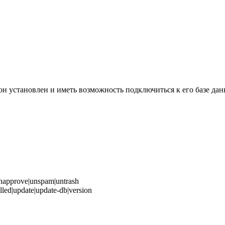
е он установлен и иметь возможность подключиться к его базе да
|unapprove|unspam|untrash
talled|update|update-db|version