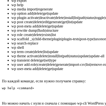
wp export
wp help
wp media import|regenerate
wp option add|delete|get|update
wp plugin activate|deactivate|delete|install|list|path|status|toggle
wp post create|delete|edit|generate|get|list|update
wp post-meta add|delete|get|update
wp rewrite dump|flush|structure
wp role create|delete|exists|list
wp scaffold _s|child-theme|plugin|plugin-tests|post-type|taxon
wp search-replace
wp shell
wp term create|delete|list|update
wp theme activate|delete|install|list|path|status|update|update-all
wp transient delete|get|set|type
wp user add-role|create|delete|generate|import-csv|list|remove-ro
wp user-meta add|delete|get|update
По каждой команде, если нужно получаем справку:
Но можно начать с нуля и сначала с помощью wp-cli WordPress 