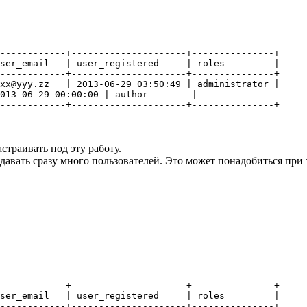
------------+---------------------+---------------+

ser_email   | user_registered     | roles         |

------------+---------------------+---------------+

xx@yyy.zz   | 2013-06-29 03:50:49 | administrator |

013-06-29 00:00:00 | author        |

------------+---------------------+---------------+
страивать под эту работу.
создавать сразу много пользователей. Это может понадобиться при
------------+---------------------+---------------+

ser_email   | user_registered     | roles         |

------------+---------------------+---------------+
