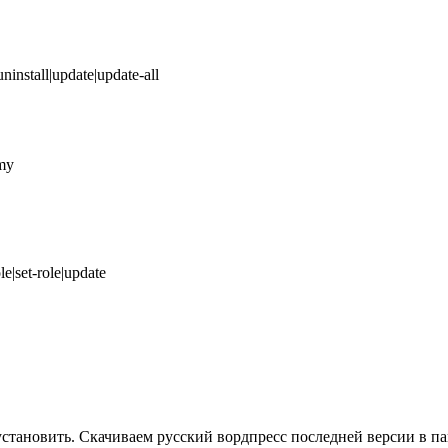
|uninstall|update|update-all
omy
le|set-role|update
установить. Скачиваем русский вордпресс последней версии в па