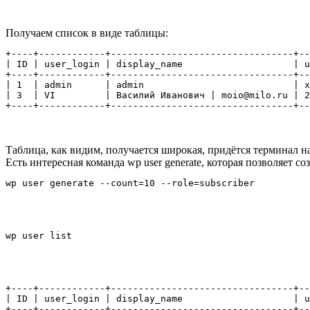
Получаем список в виде таблицы:
+----+------------+---------------------------------+--
| ID | user_login | display_name                    | u
+----+------------+---------------------------------+--
| 1  | admin      | admin                           | x
| 3  | VI         | Василий Иванович | moio@milo.ru | 2
+----+------------+---------------------------------+--
Таблица, как видим, получается широкая, придётся терминал на
Есть интересная команда wp user generate, которая позволяет 
wp user generate --count=10 --role=subscriber
wp user list
+----+------------+---------------------------------+--
| ID | user_login | display_name                    | u
+----+------------+---------------------------------+--