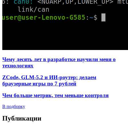
Чему десять лет в разработке научили меня о
технологиях
ZCode, GLM-5.2 и ИИ-роутер: делаем
браузерные игры по 7 рублей
Чем больше метрик, тем меньше контроля
В подборку
Публикации