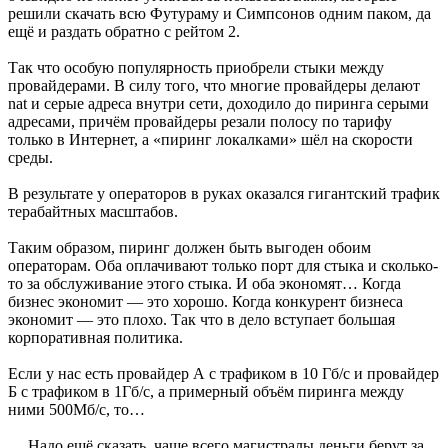
решили скачать всю Футураму и Симпсонов одним паком, да
ещё и раздать обратно с рейтом 2.
Так что особую популярность приобрели стыки между
провайдерами. В силу того, что многие провайдеры делают
nat и серые адреса внутри сети, доходило до пиринга серыми
адресами, причём провайдеры резали полосу по тарифу
только в Интернет, а «пиринг локалками» шёл на скорости
среды.
В результате у операторов в руках оказался гигантский трафик
терабайтных масштабов.
Таким образом, пиринг должен быть выгоден обоим
операторам. Оба оплачивают только порт для стыка и сколько-
то за обслуживание этого стыка. И оба экономят… Когда
бизнес экономит — это хорошо. Когда конкурент бизнеса
экономит — это плохо. Так что в дело вступает большая
корпоративная политика.
Если у нас есть провайдер А с трафиком в 10 Гб/с и провайдер
Б с трафиком в 1Гб/с, а примерный объём пиринга между
ними 500Мб/с, то…
… Надо ещё сказать, чаще всего магистралы деньги берут за