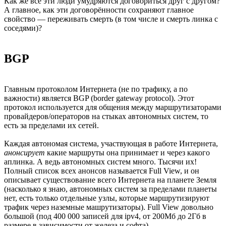
Как же все эти люди умудряются договориться друг с другом?
А главное, как эти договорённости сохраняют главное
свойство — переживать смерть (в том числе и смерть линка с
соседями)?
BGP
Главным протоколом Интернета (не по трафику, а по
важности) является BGP (border gateway protocol). Этот
протокол используется для общения между маршрутизаторами
провайдеров/операторов на стыках автономных систем, то
есть за пределами их сетей.
Каждая автономая система, участвующая в работе Интернета,
анонсирует
какие маршруты она принимает и через какого
аплинка. А ведь автономных систем много. Тысячи их!
Полный список всех анонсов называется Full View, и он
описывает существование всего Интернета на планете Земля
(насколько я знаю, автономных систем за пределами планеты
нет, есть только отдельные узлы, которые маршрутизируют
трафик через наземные машрутизаторы). Full View довольно
большой (под 400 000 записей для ipv4, от 200Мб до 2Гб в
размере в зависимости от железа и софта).