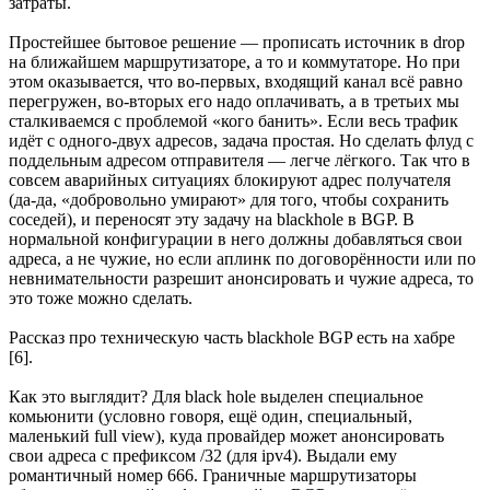
затраты.
Простейшее бытовое решение — прописать источник в drop
на ближайшем маршрутизаторе, а то и коммутаторе. Но при
этом оказывается, что во-первых, входящий канал всё равно
перегружен, во-вторых его надо оплачивать, а в третьих мы
сталкиваемся с проблемой «кого банить». Если весь трафик
идёт с одного-двух адресов, задача простая. Но сделать флуд с
поддельным адресом отправителя — легче лёгкого. Так что в
совсем аварийных ситуациях блокируют адрес получателя
(да-да, «добровольно умирают» для того, чтобы сохранить
соседей), и переносят эту задачу на blackhole в BGP. В
нормальной конфигурации в него должны добавляться свои
адреса, а не чужие, но если аплинк по договорённости или по
невнимательности разрешит анонсировать и чужие адреса, то
это тоже можно сделать.
Рассказ про техническую часть blackhole BGP есть на хабре
[6].
Как это выглядит? Для black hole выделен специальное
комьюнити (условно говоря, ещё один, специальный,
маленький full view), куда провайдер может анонсировать
свои адреса с префиксом /32 (для ipv4). Выдали ему
романтичный номер 666. Граничные маршрутизаторы