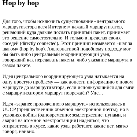
Hop by hop
Для того, чтобы исключить существование «центрального
маршрутизатора всея Интернет» каждый маршрутизатор,
решающий куда дальше послать принятый пакет, принимает
это решение самостоятельно. И только в пределах своих
соседей (directly connected). Этот принцип называется «шаг за
шагом» (hop by hop). Альтернативой подобному подходу мог
бы быть либо центральный координирующий узел,
говорящий как передавать пакеты, либо указание маршрута в
самом пакете.
Идея центрального координирующего узла натыкается на
одну простую проблему — как донести информацию о новом
маршруте до маршрутизатора, если использующийся для связи
с маршрутизатором маршрут повреждён? Упс…
Идея «заранее проложенного маршрута» использовалась в
UUCP (предшественник обычной электронной почты), но в
условиях войны (одновременно: землетрясение, цунами, и
авария на атомной электростанции) надеяться, что
отправитель в курсе, какие узлы работают, какие нет, мягко
говоря, наивно.