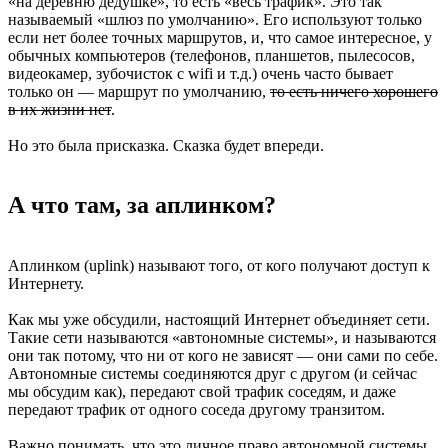
«на деревню дедушке», то есть «весь трафик». Это так
называемый «шлюз по умолчанию». Его используют только
если нет более точных маршрутов, и, что самое интересное, у
обычных компьютеров (телефонов, планшетов, пылесосов,
видеокамер, зубочисток с wifi и т.д.) очень часто бывает
только он — маршрут по умолчанию,
то есть ничего хорошего
в их жизни нет
.
Но это была присказка. Сказка будет впереди.
А что там, за аплинком?
Аплинком (uplink) называют того, от кого получают доступ к
Интернету.
Как мы уже обсудили, настоящий Интернет объединяет сети.
Такие сети называются «автономные системы», и называются
они так потому, что ни от кого не зависят — они сами по себе.
Автономные системы соединяются друг с другом (и сейчас
мы обсудим как), передают свой трафик соседям, и даже
передают трафик от одного соседа другому транзитом.
Важно понимать, что это личное право автономной системы