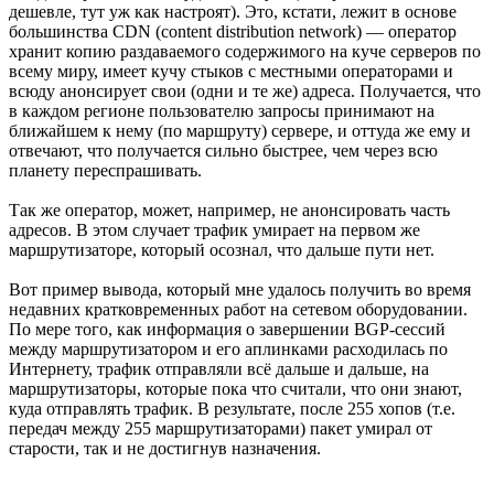
дешевле, тут уж как настроят). Это, кстати, лежит в основе
большинства CDN (content distribution network) — оператор
хранит копию раздаваемого содержимого на куче серверов по
всему миру, имеет кучу стыков с местными операторами и
всюду анонсирует свои (одни и те же) адреса. Получается, что
в каждом регионе пользователю запросы принимают на
ближайшем к нему (по маршруту) сервере, и оттуда же ему и
отвечают, что получается сильно быстрее, чем через всю
планету переспрашивать.
Так же оператор, может, например, не анонсировать часть
адресов. В этом случает трафик умирает на первом же
маршрутизаторе, который осознал, что дальше пути нет.
Вот пример вывода, который мне удалось получить во время
недавних кратковременных работ на сетевом оборудовании.
По мере того, как информация о завершении BGP-сессий
между маршрутизатором и его аплинками расходилась по
Интернету, трафик отправляли всё дальше и дальше, на
маршрутизаторы, которые пока что считали, что они знают,
куда отправлять трафик. В результате, после 255 хопов (т.е.
передач между 255 маршрутизаторами) пакет умирал от
старости, так и не достигнув назначения.