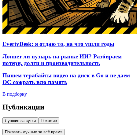
EvertyDesk: я отдаю то, на что ушли годы
Лопнет ли пузырь на рынке ИИ? Разбираем
потери, долги и производительность
Пишем терабайты видео на диск в Go и не даем
ОС сожрать всю память
В подборку
Публикации
Лучшие за сутки
Похожие
Показать лучшие за всё время