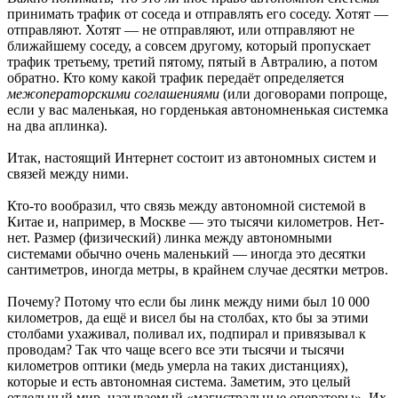
принимать трафик от соседа и отправлять его соседу. Хотят —
отправляют. Хотят — не отправляют, или отправляют не
ближайшему соседу, а совсем другому, который пропускает
трафик третьему, третий пятому, пятый в Автралию, а потом
обратно. Кто кому какой трафик передаёт определяется
межоператорскими соглашениями
(или договорами попроще,
если у вас маленькая, но горденькая автономненькая системка
на два аплинка).
Итак, настоящий Интернет состоит из автономных систем и
связей между ними.
Кто-то вообразил, что связь между автономной системой в
Китае и, например, в Москве — это тысячи километров. Нет-
нет. Размер (физический) линка между автономными
системами обычно очень маленький — иногда это десятки
сантиметров, иногда метры, в крайнем случае десятки метров.
Почему? Потому что если бы линк между ними был 10 000
километров, да ещё и висел бы на столбах, кто бы за этими
столбами ухаживал, поливал их, подпирал и привязывал к
проводам? Так что чаще всего все эти тысячи и тысячи
километров оптики (медь умерла на таких дистанциях),
которые и есть автономная система. Заметим, это целый
отдельный мир, называемый «магистральные операторы». Их