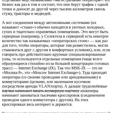
бизнес как раз в том и состоит, что они берут трафик с одной
точки и доносят до другой через тысячи километров сквозь
стужу, тракторы и медведей.
А вот соединения между автономными системами (их
называют «стыки») обычно находятся в уютных холодных,
сухих и тщательно охраняемых помещениях. Это могут быть
серверные (например, у Селектела в серверной есть некотрое
количество так называемых «операторских стоек» — как раз
для того, чтобы операторы, которые там разместились, могли
стыковаться друг с другом в комфортных условиях), или, если
говорить про действительно крупные специализированные
узлы, то используются отдельные помещения (чаще всего
образующиеся стихийно из-за большой концетрации готовых
трасс) — Internet Exchange (IX). Так что MSK-IX — это не
«Москва-9», это «Мoscow Internet Exchange»). Туда приходят
операторы (со своими проводами или арендованными) и
коммутаторами (целыми, или маленьким кусочком
посредством аренды VLAN/порта). А дальше трудолюбивые
паучки начинают вязать всемирную паутину
инженеры
начинают заниматься тысячами кроссировок (соединением
проводом одного коммутатора с другим). На этих
кроссировках весь интернет и держится.