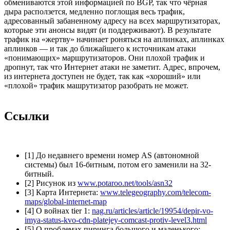
обмениваются этой информацией по BGP, так что чёрная
дыра расползется, медленно поглощая весь трафик,
адресованный забаненному адресу на всех маршрутизаторах,
которые эти анонсы видят (и поддерживают). В результате
трафик на «жертву» начинает роняться на аплинках, аплинках
аплинков — и так до ближайшего к источникам атаки
«понимающих» маршрутизаторов. Они плохой трафик и
дропнут, так что Интернет атаки не заметит. Адрес, впрочем,
из интернета доступен не будет, так как «хороший» или
«плохой» трафик машрутизатор разобрать не может.
Ссылки
[1] До недавнего времени номер AS (автономной
системы) был 16-битным, потом его заменили на 32-
битный.
[2] Рисунок из
www.potaroo.net/tools/asn32
[3] Карта Интернета:
www.telegeography.com/telecom-
maps/global-internet-map
[4] О войнах tier 1:
nag.ru/articles/article/19954/depir-vo-
imya-status-kvo-cdn-platejey-comcast-protiv-level3.html
[5] О проблемах пиринга большого и маленького: