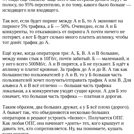
полосу, по 95% персентилю, и по тому, какого было больше —
исходящего или входящего.
Так вот, если будет пиринг между А и Б, то А экономит на
пиринге 5% трафика, а Б — 50%. Очевидно, если А и Б
конкуренты, то отказавшись от пиринга А почти ничего не
потеряет, а вот Б будет сильно много платить аплинку, чтобы
тот донёс трафик до А.
Ещё хуже, когда операторов три: А, Б, В. А и В большие,
между ними стык в 10Гб/с, почти забитый. Б — маленький, и
у него всего 500Мб/с. А и В пирятся, а Б не пускают. Б идёт к
аплинку и платит кровные. За трафик до А и до В. А так как
большинство пользователей у А и В, то у Б большая часть
пользователей хочет получить/отправить трафик А или В. Для
альянса А и В всё отлично — большая часть трафика
локальная, а к конкурентам уходят сущие крохи. А для Б это
означает, что большая часть трафика — платная и дорогая.
Таким образом, два больших дружат, а у Б всё плохо (дорого).
А бывает так, что объединяются несколько больших
операторов и решают устроить «бизнес». Получается ОПГ.
Как любая ОПГ, она начинает «доить» тех, кого крышует и
давить тех, кто сопротивляется. Ну, вы понимаете, кушать
всем хочется.