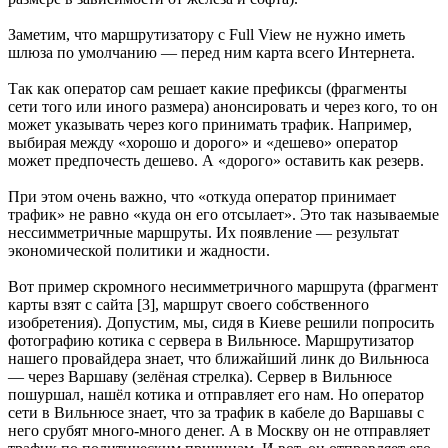
Заметим, что маршрутизатору с Full View не нужно иметь
шлюза по умолчанию — перед ним карта всего Интернета.
Так как оператор сам решает какие префиксы (фрагменты
сети того или иного размера) анонсировать и через кого, то он
может указывать через кого принимать трафик. Например,
выбирая между «хорошо и дорого» и «дешево» оператор
может предпочесть дешево. А «дорого» оставить как резерв.
При этом очень важно, что «откуда оператор принимает
трафик» не равно «куда он его отсылает». Это так называемые
нессимметричные маршруты. Их появление — результат
экономической политики и жадности.
Вот пример скромного несимметричного маршрута (фрагмент
карты взят с сайта [3], маршрут своего собственного
изобретения). Допустим, мы, сидя в Киеве решили попросить
фотографию котика с сервера в Вильнюсе. Маршрутизатор
нашего провайдера знает, что ближайший линк до Вильнюса
— через Варшаву (зелёная стрелка). Сервер в Вильнюсе
пошуршал, нашёл котика и отправляет его нам. Но оператор
сети в Вильнюсе знает, что за трафик в кабеле до Варшавы с
него срубят много-много денег. А в Москву он не отправляет