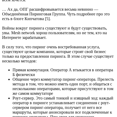
… Ах да, ОПГ расшифровывается весьма невинно —
Объединённая Пиринговая Группа. Чуть подробнее про это
есть в блоге Кипчатова [5].
Войны вокруг пиринга существуют и будут существовать,
увы. Mesh network хорош пользователям, но не тем, кто на
Интернете зарабатывает.
В силу того, что пиринг очень востребованная услуга,
существуют целые компании, которые строят свой бизнес
только на предоставлении пиринга. В этом случае существует
несколько методов:
Прямая коммутация. Оператор А втыкается в оператора
Б физически
Общение через коммутатор пиринг-оператора. Прелесть
метода в том, что можно иметь один порт, и общаться с
несколькими операторами, которые присутствуют в том
же самом коммутаторе
Роут-сервер. Это самый тонкий и изящный ход: каждый
оператор в пиринге устанавливает соединения с роут-
сервером пиринг-оператора, получает от него все
маршруты, которые анонсировали все подключенные к
пирингу операторы. При этом для сторонних