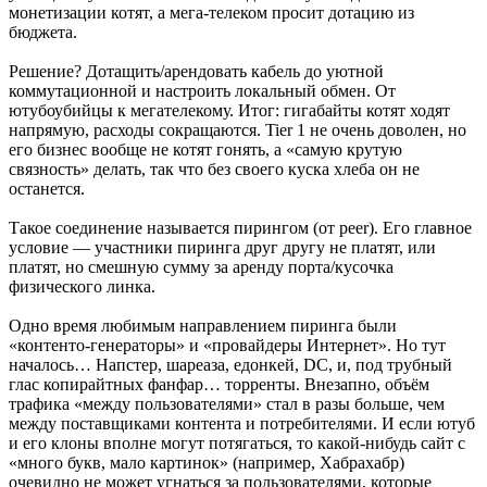
монетизации котят, а мега-телеком просит дотацию из
бюджета.
Решение? Дотащить/арендовать кабель до уютной
коммутационной и настроить локальный обмен. От
ютубоубийцы к мегателекому. Итог: гигабайты котят ходят
напрямую, расходы сокращаются. Tier 1 не очень доволен, но
его бизнес вообще не котят гонять, а «самую крутую
связность» делать, так что без своего куска хлеба он не
останется.
Такое соединение называется пирингом (от peer). Его главное
условие — участники пиринга друг другу не платят, или
платят, но смешную сумму за аренду порта/кусочка
физического линка.
Одно время любимым направлением пиринга были
«контенто-генераторы» и «провайдеры Интернет». Но тут
началось… Напстер, шареаза, едонкей, DC, и, под трубный
глас копирайтных фанфар… торренты. Внезапно, объём
трафика «между пользователями» стал в разы больше, чем
между поставщиками контента и потребителями. И если ютуб
и его клоны вполне могут потягаться, то какой-нибудь сайт с
«много букв, мало картинок» (например, Хабрахабр)
очевидно не может угнаться за пользователями, которые