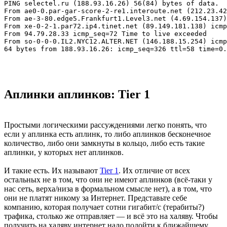
PING selectel.ru (188.93.16.26) 56(84) bytes of data.

From ae0-0.par-gar-score-2-re1.interoute.net (212.23.42
From ae-3-80.edge5.Frankfurt1.Level3.net (4.69.154.137)
From xe-0-2-1.par72.ip4.tinet.net (89.149.181.138) icmp
From 94.79.28.33 icmp_seq=72 Time to live exceeded

From so-0-0-0.IL2.NYC12.ALTER.NET (146.188.15.254) icmp
Аплинки аплинков: Tier 1
Простыми логическими рассуждениями легко понять, что
если у аплинка есть аплинк, то либо аплинков бесконечное
количество, либо они замкнуты в кольцо, либо есть такие
аплинки, у которых нет аплинков.
И такие есть. Их называют
Tier 1
. Их отличие от всех
остальных не в том, что они не имеют аплинков (всё-таки у
нас сеть, верха/низа в формальном смысле нет), а в том, что
они не платят никому за Интернет. Представьте себе
компанию, которая получает сотни гигабит/с (терабиты?)
трафика, столько же отправляет — и всё это на халяву. Чтобы
получить на халяву интернет надо подойти к ближайшему