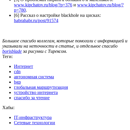
www.kipchatov.ru/blog/?p=376
и
www.kipchatov.ru/blog/?
p=780
.
[6] Рассказ о настройке blackhole на цисках:
habrahabr.ru/post/91574
Большое спасибо коллегам, которые помогали с информацией и
указывали на неточности в статье, и отдельное спасибо
borisblade
за рисунки с Тирексом.
Теги:
Интернет
cdn
автономная система
bgp
глобальная маршрутизация
устройство интернета
спасибо за чтение
Хабы:
IT-инфраструктура
Сетевые технологии