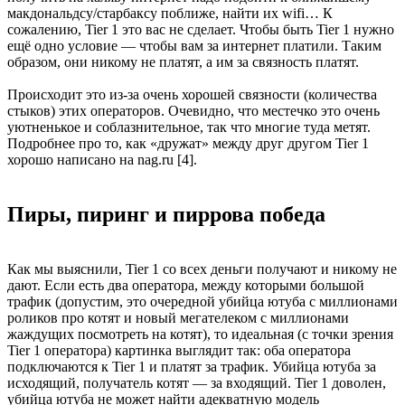
макдональдсу/старбаксу поближе, найти их wifi… К
сожалению, Tier 1 это вас не сделает. Чтобы быть Tier 1 нужно
ещё одно условие — чтобы вам за интернет платили. Таким
образом, они никому не платят, а им за связность платят.
Происходит это из-за очень хорошей связности (количества
стыков) этих операторов. Очевидно, что местечко это очень
уютненькое и соблазнительное, так что многие туда метят.
Подробнее про то, как «дружат» между друг другом Tier 1
хорошо написано на nag.ru [4].
Пиры, пиринг и пиррова победа
Как мы выяснили, Tier 1 со всех деньги получают и никому не
дают. Если есть два оператора, между которыми большой
трафик (допустим, это очередной убийца ютуба с миллионами
роликов про котят и новый мегателеком с миллионами
жаждущих посмотреть на котят), то идеальная (с точки зрения
Tier 1 оператора) картинка выглядит так: оба оператора
подключаются к Tier 1 и платят за трафик. Убийца ютуба за
исходящий, получатель котят — за входящий. Tier 1 доволен,
убийца ютуба не может найти адекватную модель