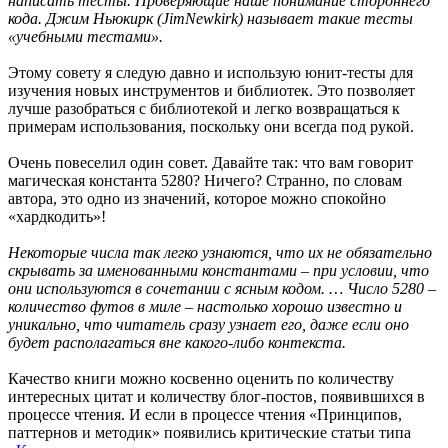
написать тесты. Проверяющие наше понимание стороннего
кода. Джим Ньюкирк (
Jim
Newkirk
) называет такие тесты
«учебными тестами».
Этому совету я следую давно и использую юнит-тесты для
изучения новых инструментов и библиотек. Это позволяет
лучше разобраться с библиотекой и легко возвращаться к
примерам использования, поскольку они всегда под рукой.
Очень повеселил один совет. Давайте так: что вам говорит
магическая константа 5280? Ничего? Странно, по словам
автора, это одно из значений, которое можно спокойно
«хардкодить»!
Некоторые числа так легко узнаются, что их не обязательно
скрывать за именованными константами – при условии, что
они используются в сочетании с ясным кодом. … Число 5280 –
количество футов в миле – настолько хорошо известно и
уникально, что читатель сразу узнает его, даже если оно
будет располагаться вне какого-либо контекста.
Качество книги можно косвенно оценить по количеству
интересных цитат и количеству блог-постов, появившихся в
процессе чтения. И если в процессе чтения «Принципов,
паттернов и методик» появились критические статьи типа