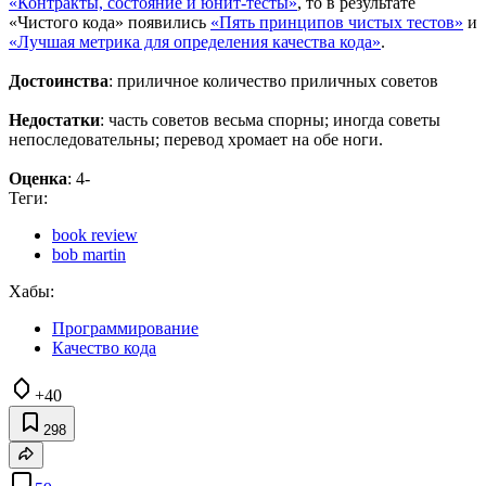
«Контракты, состояние и юнит-тесты»
, то в результате
«Чистого кода» появились
«Пять принципов чистых тестов»
и
«Лучшая метрика для определения качества кода»
.
Достоинства
: приличное количество приличных советов
Недостатки
: часть советов весьма спорны; иногда советы
непоследовательны; перевод хромает на обе ноги.
Оценка
: 4-
Теги:
book review
bob martin
Хабы:
Программирование
Качество кода
+40
298