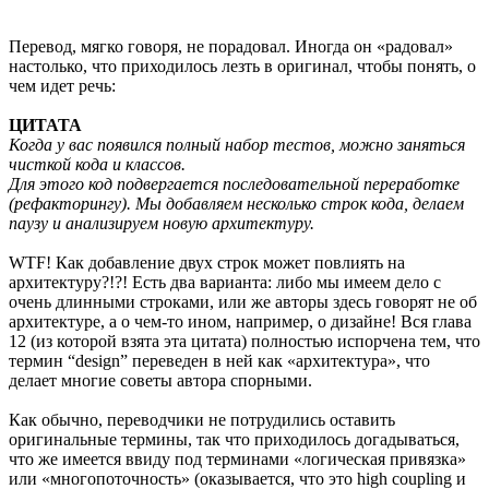
Перевод, мягко говоря, не порадовал. Иногда он «радовал»
настолько, что приходилось лезть в оригинал, чтобы понять, о
чем идет речь:
ЦИТАТА
Когда у вас появился полный набор тестов, можно заняться
чисткой кода и классов.
Для этого код подвергается последовательной переработке
(рефакторингу). Мы добавляем несколько строк кода, делаем
паузу и анализируем новую архитектуру.
WTF! Как добавление двух строк может повлиять на
архитектуру?!?! Есть два варианта: либо мы имеем дело с
очень длинными строками, или же авторы здесь говорят не об
архитектуре, а о чем-то ином, например, о дизайне! Вся глава
12 (из которой взята эта цитата) полностью испорчена тем, что
термин “design” переведен в ней как «архитектура», что
делает многие советы автора спорными.
Как обычно, переводчики не потрудились оставить
оригинальные термины, так что приходилось догадываться,
что же имеется ввиду под терминами «логическая привязка»
или «многопоточность» (оказывается, что это high coupling и