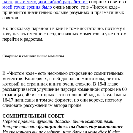
паттерны и методики гибкой разработки»
спорных советов с
моей
точки
зрения
было
очень много, то в «Чистом коде»
приводится значительно больше разумных и прагматичных
советов.
Но поскольку паранойи в книге тоже достаточно, поэтому я
хочу начать именно с неоднозначных моментов, а уже потом
перейти к радостям.
Спорные и сомнительные моменты
В «Чистом коде» есть несколько откровенно сомнительных
моментов. Во-первых, в ней довольно много кода, читать
который на страницах книги очень сложно. В 15-й главе
рассматривается улучшение парсера командной строки на 60
страницах, 40 из которых – это сплошной код на Java. Главы
16-17 написаны в том же формате, но они короче, поэтому
следовать рассуждениям автора проще.
СОМНИТЕЛЬНЫЙ СОВЕТ
Первое правило: функции должны быть компактными.
Второе правило:
функции должны быть еще компактнее
. …
Из сказанного выше следует, что блоки в командах
if
,
else
,