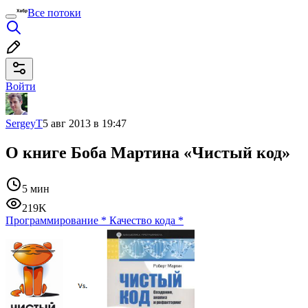
Все потоки
Войти
SergeyT
5 авг 2013 в 19:47
О книге Боба Мартина «Чистый код»
5 мин
219K
Программирование
*
Качество кода
*