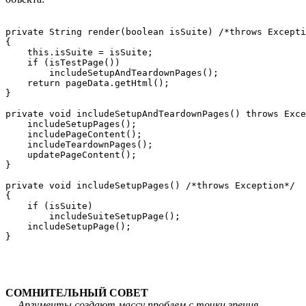
private String render(boolean isSuite) /*throws Excepti
{

    this.isSuite = isSuite; 

    if (isTestPage())

        includeSetupAndTeardownPages(); 

    return pageData.getHtml();

} 

private void includeSetupAndTeardownPages() throws Exce
    includeSetupPages();

    includePageContent();

    includeTeardownPages();

    updatePageContent();

}

private void includeSetupPages() /*throws Exception*/

{

    if (isSuite)

        includeSuiteSetupPage(); 

    includeSetupPage();

СОМНИТЕЛЬНЫЙ СОВЕТ
…
Аргументы создают массу проблем с точки зрения