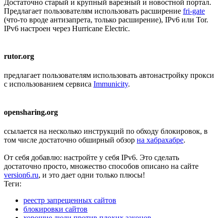
Достаточно старый и крупный варезный и новостной портал.
Предлагает пользователям использовать расширение
fri-gate
(что-то вроде антизапрета, только расширение), IPv6 или Tor.
IPv6 настроен через Hurricane Electric.
rutor.org
предлагает пользователям использовать автонастройку прокси
с использованием сервиса
Immunicity
.
opensharing.org
ссылается на несколько инструкций по обходу блокировок, в
том числе достаточно обширный обзор
на хабрахабре
.
От себя добавлю: настройте у себя IPv6. Это сделать
достаточно просто, множество способов описано на сайте
version6.ru
, и это дает одни только плюсы!
Теги:
реестр запрещенных сайтов
блокировки сайтов
хорошие люди против плохих законов