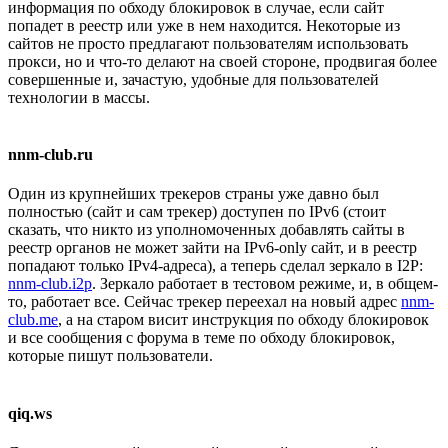
информация по обходу блокировок в случае, если сайт
попадет в реестр или уже в нем находится. Некоторые из
сайтов не просто предлагают пользователям использовать
прокси, но и что-то делают на своей стороне, продвигая более
совершенные и, зачастую, удобные для пользователей
технологии в массы.
nnm-club.ru
Один из крупнейших трекеров страны уже давно был
полностью (сайт и сам трекер) доступен по IPv6 (стоит
сказать, что никто из уполномоченных добавлять сайты в
реестр органов не может зайти на IPv6-only сайт, и в реестр
попадают только IPv4-адреса), а теперь сделал зеркало в I2P:
nnm-club.i2p
. Зеркало работает в тестовом режиме, и, в общем-
то, работает все. Сейчас трекер переехал на новый адрес
nnm-
club.me
, а на старом висит инструкция по обходу блокировок
и все сообщения с форума в теме по обходу блокировок,
которые пишут пользователи.
qiq.ws