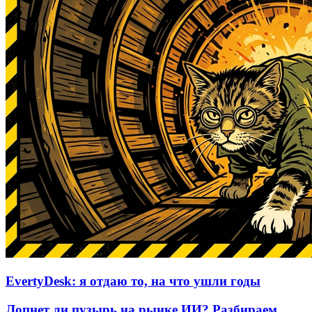
EvertyDesk: я отдаю то, на что ушли годы
Лопнет ли пузырь на рынке ИИ? Разбираем