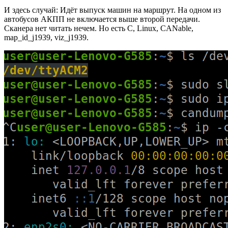
И здесь случай: Идёт выпуск машин на маршрут. На одном из
автобусов АКПП не включается выше второй передачи.
Сканера нет читать нечем. Но есть C, Linux, CANable,
map_id_j1939, viz_j1939.