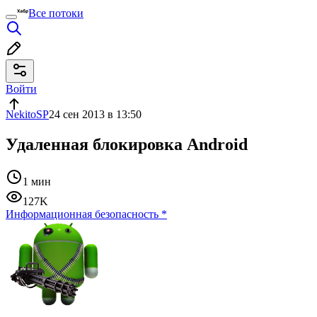
Все потоки
Войти
NekitoSP
24 сен 2013 в 13:50
Удаленная блокировка Android
1 мин
127K
Информационная безопасность
*