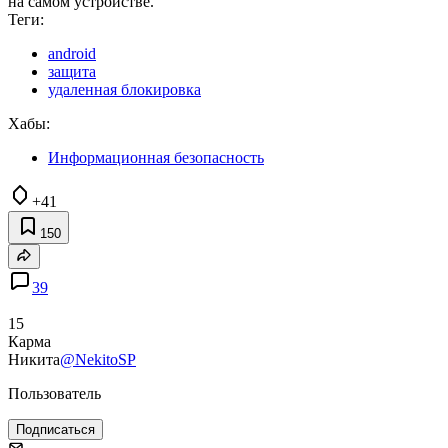
на самом устройстве.
Теги:
android
защита
удаленная блокировка
Хабы:
Информационная безопасность
+41
150
39
15
Карма
Никита
@NekitoSP
Пользователь
Подписаться