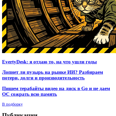
EvertyDesk: я отдаю то, на что ушли годы
Лопнет ли пузырь на рынке ИИ? Разбираем
потери, долги и производительность
Пишем терабайты видео на диск в Go и не даем
ОС сожрать всю память
В подборку
Публикации