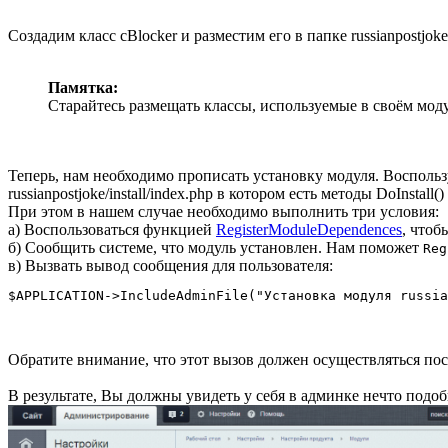
Создадим класс cBlocker и разместим его в папке russianpostjok
Памятка:
Старайтесь размещать классы, используемые в своём моду
Теперь, нам необходимо прописать установку модуля. Восполь
russianpostjoke/install/index.php в котором есть методы DoInstall()
При этом в нашем случае необходимо выполнить три условия:
а) Воспользоваться функцией
RegisterModuleDependences
, чтоб
б) Сообщить системе, что модуль установлен. Нам поможет
Reg
в) Вызвать вывод сообщения для пользователя:
$APPLICATION->IncludeAdminFile("Установка модуля russia
Обратите внимание, что этот вызов должен осуществляться пос
В результате, Вы должны увидеть у себя в админке нечто подоб