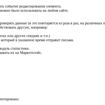
ать событие редактирования элемента.
можно было использовать на любом сайте.
верять данные (и это повторяется из раза в раз, на различных 
йствовать другую, например:
ах или других секциях и т.п.)
 который в указанное время отправит письма.
одуль статистики.
дывать их на Маркетплэйс.
ментировано.