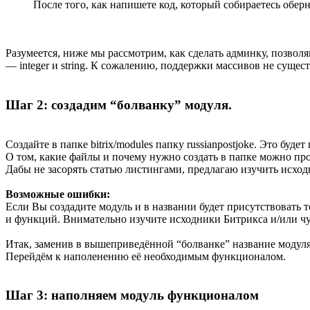
После того, как напишете код, который собираетесь обер
Разумеется, ниже мы рассмотрим, как сделать админку, позвол
— integer и string. К сожалению, поддержки массивов не суще
Шаг 2: создадим “болванку” модуля.
Создайте в папке bitrix/modules папку russianpostjoke. Это буде
О том, какие файлы и почему нужно создать в папке можно пр
Дабы не засорять статью листингами, предлагаю изучить исход
Возможные ошибки:
Если Вы создадите модуль и в названии будет присутствовать т
и функций. Внимательно изучите исходники Битрикса и/или чуж
Итак, заменив в вышеприведённой “болванке” название модуля н
Перейдём к наполенению её необходимым функционалом.
Шаг 3: наполняем модуль функционалом