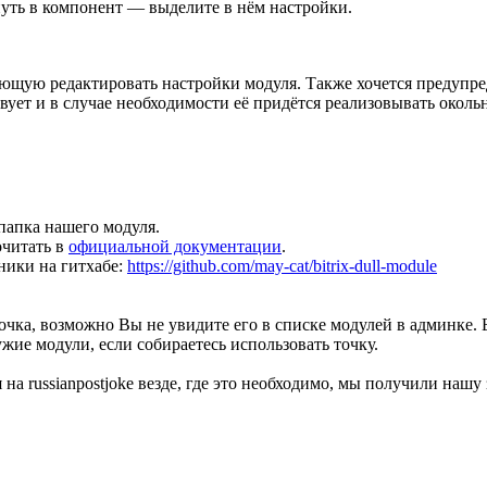
нуть в компонент — выделите в нём настройки.
яющую редактировать настройки модуля. Также хочется предупреди
ствует и в случае необходимости её придётся реализовывать око
т папка нашего модуля.
очитать в
официальной документации
.
ники на гитхабе:
https://github.com/may-cat/bitrix-dull-module
очка, возможно Вы не увидите его в списке модулей в админке. 
ие модули, если собираетесь использовать точку.
а russianpostjoke везде, где это необходимо, мы получили нашу 