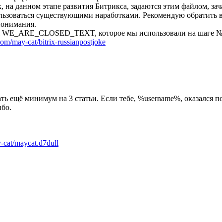
, на данном этапе развития Битрикса, задаются этим файлом, за
ользоваться существующими наработками. Рекомендую обратить 
понимания.
оля WE_ARE_CLOSED_TEXT, которое мы использовали на шаге №
.com/may-cat/bitrix-russianpostjoke
ь ещё минимум на 3 статьи. Если тебе, %username%, оказался по
ибо.
-cat/maycat.d7dull