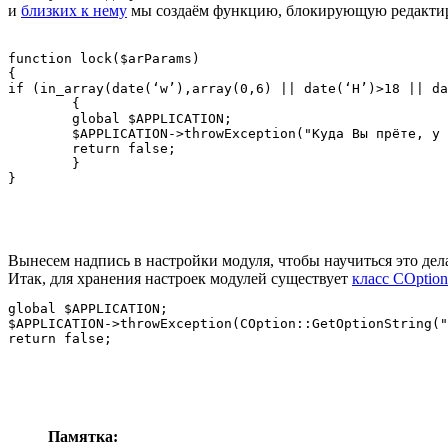
и
близких к нему
мы создаём функцию, блокирующую редактир
function lock($arParams)

{

if (in_array(date(‘w’),array(0,6) || date(‘H’)>18 || da
	{

	global $APPLICATION;

	$APPLICATION->throwException("Куда Вы прёте, у нас закрыто!");

	return false;

	}

Вынесем надпись в настройки модуля, чтобы научиться это дела
Итак, для хранения настроек модулей существует
класс COption
global $APPLICATION;

$APPLICATION->throwException(COption::GetOptionString("
Памятка: