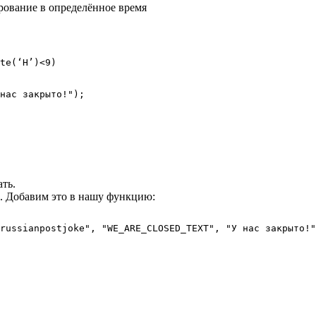
ование в определённое время
te(‘H’)<9)

ть.
. Добавим это в нашу функцию:
russianpostjoke", "WE_ARE_CLOSED_TEXT", "У нас закрыто!"