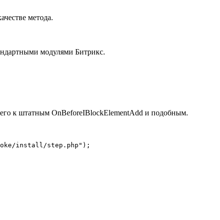
качестве метода.
стандартными модулями Битрикс.
ав его к штатным OnBeforeIBlockElementAdd и подобным.
oke/install/step.php");