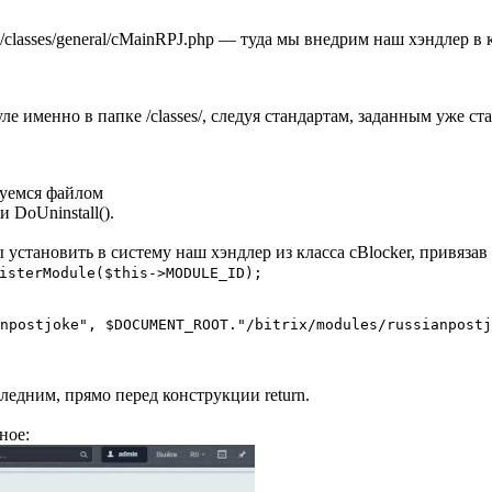
e/classes/general/cMainRPJ.php — туда мы внедрим наш хэндлер в 
ле именно в папке /classes/, следуя стандартам, заданным уже 
зуемся файлом
 и DoUninstall().
ы установить в систему наш хэндлер из класса cBlocker, привяз
isterModule($this->MODULE_ID);
npostjoke", $DOCUMENT_ROOT."/bitrix/modules/russianpostj
ледним, прямо перед конструкции return.
ное: