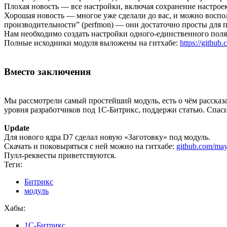
Плохая новость — все настройки, включая сохранение настроек
Хорошая новость — многое уже сделали до вас, и можно восп
производительности” (perfmon) — они достаточно просты для 
Нам необходимо создать настройки одного-единственного п
Полные исходники модуля выложены на гитхабе:
https://github
Вместо заключения
Мы рассмотрели самый простейший модуль, есть о чём рассказат
уровня разработчиков под 1С-Битрикс, поддержи статью. Спас
Update
Для нового ядра D7 сделал новую «Заготовку» под модуль.
Скачать и поковыряться с ней можно на гитхабе:
github.com/may
Пулл-реквесты приветствуются.
Теги:
Битрикс
модуль
Хабы:
1С-Битрикс