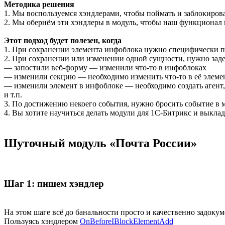
Методика решения
1. Мы воспользуемся хэндлерами, чтобы поймать и заблокиров
2. Мы обернём эти хэндлеры в модуль, чтобы наш функционал 
Этот подход будет полезен, когда
1. При сохранении элемента инфоблока нужно специфически про
2. При сохранении или изменении одной сущности, нужно заде
— запостили веб-форму — изменили что-то в инфоблоках
— изменили секцию — необходимо изменить что-то в её элемент
— изменили элемент в инфоблоке — необходимо создать агент,
и т.п.
3. По достижению некоего события, нужно бросить событие в м
4. Вы хотите научиться делать модули для 1С-Битрикс и выкла
Шуточный модуль «Почта России»
Шаг 1: пишем хэндлер
На этом шаге всё до банальности просто и качественно задоку
Пользуясь хэндлером
OnBeforeIBlockElementAdd