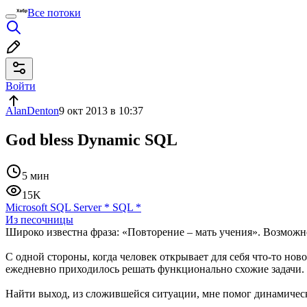
Все потоки
Войти
AlanDenton
9 окт 2013 в 10:37
God bless Dynamic SQL
5 мин
15K
Microsoft SQL Server
*
SQL
*
Из песочницы
Широко известна фраза: «Повторение – мать учения». Возможно,
С одной стороны, когда человек открывает для себя что-то нов
ежедневно приходилось решать функционально схожие задачи.
Найти выход, из сложившейся ситуации, мне помог динамиче