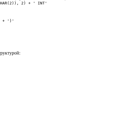
HAR(2)), 2) + ' INT'

 + ')'

труктурой: