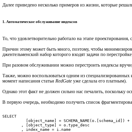
Далее приведено несколько примеров из жизни, которые реша
1. Автоматическое обслуживание индексов
То, что удовлетворительно работало на этапе проектирования,
Причин этому может быть много, поэтому, чтобы минимизиров
джентельменский набор которого входят задачи по перестройке
При разовом обслуживании можно перестроить индексы вручну
Также, можно воспользоваться одним из специализированных и
момент написания статьи
RedGate
уже сделала его платным).
Однако этот факт не должен сильно нас печалить, поскольку 
В первую очередь, необходимо получить список фрагментирован
SELECT

	  [object_name] = SCHEMA_NAME(o.[schema_id]) + '.' + o.name

	, [object_type] = o.type_desc

	, index_name = i.name
