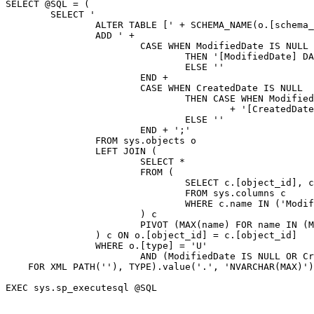
SELECT @SQL = (

    	SELECT '

		ALTER TABLE [' + SCHEMA_NAME(o.[schema_id]) + '].[' + o.name + ']

		ADD ' +

			CASE WHEN ModifiedDate IS NULL

				THEN '[ModifiedDate] DATETIME'

				ELSE ''

			END +

			CASE WHEN CreatedDate IS NULL

				THEN CASE WHEN ModifiedDate IS NULL THEN ', ' ELSE '' END

					+ '[CreatedDate] DATETIME'

				ELSE ''

			END + ';'

		FROM sys.objects o

		LEFT JOIN (

			SELECT *

			FROM (

				SELECT c.[object_id], c.name

				FROM sys.columns c

				WHERE c.name IN ('ModifiedDate', 'CreatedDate')

			) c

			PIVOT (MAX(name) FOR name IN (ModifiedDate, CreatedDate)) p

		) c ON o.[object_id] = c.[object_id]

		WHERE o.[type] = 'U'

			AND (ModifiedDate IS NULL OR CreatedDate IS NULL)

    FOR XML PATH(''), TYPE).value('.', 'NVARCHAR(MAX)')
