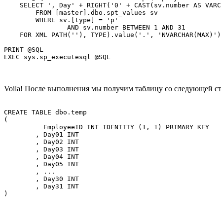
    SELECT ', Day' + RIGHT('0' + CAST(sv.number AS VARC
	FROM [master].dbo.spt_values sv

	WHERE sv.[type] = 'p'

		AND sv.number BETWEEN 1 AND 31

    FOR XML PATH(''), TYPE).value('.', 'NVARCHAR(MAX)')
PRINT @SQL

Voila! После выполнения мы получим таблицу со следующей с
CREATE TABLE dbo.temp 

(

	  EmployeeID INT IDENTITY (1, 1) PRIMARY KEY

	, Day01 INT

	, Day02 INT

	, Day03 INT

	, Day04 INT

	, Day05 INT

	, ...

	, Day30 INT

	, Day31 INT
