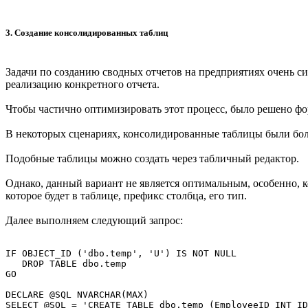
3. Создание консолидированных таблиц
Задачи по созданию сводных отчетов на предприятиях очень с
реализацию конкретного отчета.
Чтобы частично оптимизировать этот процесс, было решено ф
В некоторых сценариях, консолидированные таблицы были бо
Подобные таблицы можно создать через табличный редактор.
Однако, данный вариант не является оптимальным, особенно, 
которое будет в таблице, префикс столбца, его тип.
Далее выполняем следующий запрос:
IF OBJECT_ID ('dbo.temp', 'U') IS NOT NULL

   DROP TABLE dbo.temp

GO

DECLARE @SQL NVARCHAR(MAX)

SELECT @SQL = 'CREATE TABLE dbo.temp (EmployeeID INT ID