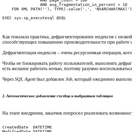
		AND page_count > 100

		AND avg_fragmentation_in_percent > 10

    FOR XML PATH(''), TYPE).value('.', 'NVARCHAR(MAX)')

Как показала практика, дефрагментирование индексов с низк
способствующих повышению производительности при работе с 
Дефрагментация индексов – очень ресурсоемкая операция, кот
Чтобы не блокировать работу пользователей, выполнять дефраг
есть желание работать ночью, поэтому разумно воспользовать
Через
SQL Agent
был добавлен
Job
, который ежедневно выполн
2. Автоматическое добавление столбца к выбранным таблицам
На этапе внедрения, заказчик попросил реализовать возможнос
CreatedDate  DATETIME
