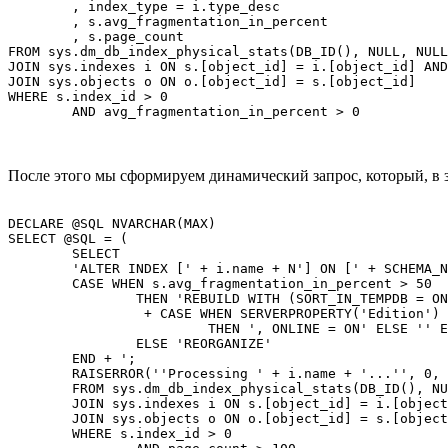
	, index_type = i.type_desc

	, s.avg_fragmentation_in_percent

	, s.page_count

FROM sys.dm_db_index_physical_stats(DB_ID(), NULL, NULL
JOIN sys.indexes i ON s.[object_id] = i.[object_id] AND
JOIN sys.objects o ON o.[object_id] = s.[object_id]

WHERE s.index_id > 0

После этого мы сформируем динамический запрос, который, в 
DECLARE @SQL NVARCHAR(MAX)

SELECT @SQL = (

	SELECT

	'ALTER INDEX [' + i.name + N'] ON [' + SCHEMA_NAME(o.[schema_id]) + '].[' + o.name + '] ' +

	CASE WHEN s.avg_fragmentation_in_percent > 50

		THEN 'REBUILD WITH (SORT_IN_TEMPDB = ON'

		 + CASE WHEN SERVERPROPERTY('Edition') IN ('Enterprise Edition', 'Developer Edition')

			 THEN ', ONLINE = ON' ELSE '' END + ')'

		ELSE 'REORGANIZE'

	END + ';

	RAISERROR(''Processing ' + i.name + '...'', 0, 1) WITH NOWAIT;'

	FROM sys.dm_db_index_physical_stats(DB_ID(), NULL, NULL, NULL, 'DETAILED') s

	JOIN sys.indexes i ON s.[object_id] = i.[object_id] AND s.index_id = i.index_id

	JOIN sys.objects o ON o.[object_id] = s.[object_id]

	WHERE s.index_id > 0
