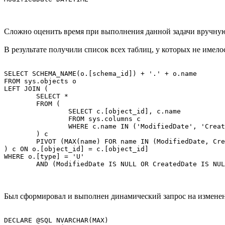
Сложно оценить время при выполнения данной задачи вручн
В результате получили список всех таблиц, у которых не имело
SELECT SCHEMA_NAME(o.[schema_id]) + '.' + o.name

FROM sys.objects o

LEFT JOIN (

	SELECT *

	FROM (

		SELECT c.[object_id], c.name

		FROM sys.columns c

		WHERE c.name IN ('ModifiedDate', 'CreatedDate')

	) c

	PIVOT (MAX(name) FOR name IN (ModifiedDate, CreatedDate)) p

) c ON o.[object_id] = c.[object_id]

WHERE o.[type] = 'U'

Был сформировал и выполнен динамический запрос на изменен
DECLARE @SQL NVARCHAR(MAX)
