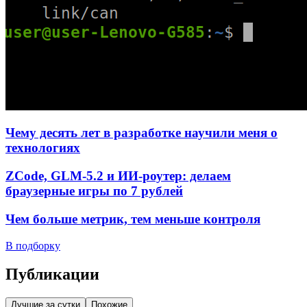
Чему десять лет в разработке научили меня о
технологиях
ZCode, GLM-5.2 и ИИ-роутер: делаем
браузерные игры по 7 рублей
Чем больше метрик, тем меньше контроля
В подборку
Публикации
Лучшие за сутки
Похожие