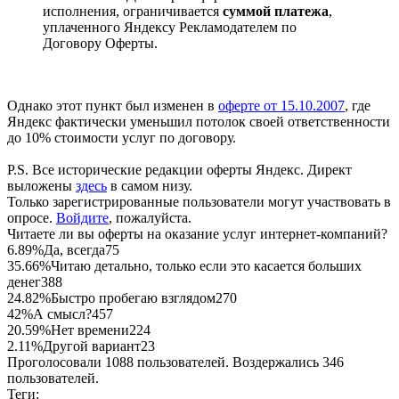
исполнения, ограничивается
суммой платежа
,
уплаченного Яндексу Рекламодателем по
Договору Оферты.
Однако этот пункт был изменен в
оферте от 15.10.2007
, где
Яндекс фактически уменьшил потолок своей ответственности
до 10% стоимости услуг по договору.
P.S. Все исторические редакции оферты Яндекс. Директ
выложены
здесь
в самом низу.
Только зарегистрированные пользователи могут участвовать в
опросе.
Войдите
, пожалуйста.
Читаете ли вы оферты на оказание услуг интернет-компаний?
6.89%
Да, всегда
75
35.66%
Читаю детально, только если это касается больших
денег
388
24.82%
Быстро пробегаю взглядом
270
42%
А смысл?
457
20.59%
Нет времени
224
2.11%
Другой вариант
23
Проголосовали 1088 пользователей. Воздержались 346
пользователей.
Теги: