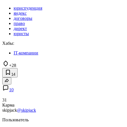
юриспуденция
яндекс
договоры
право
директ
юристы
Хабы:
IT-компании
+28
14
10
31
Карма
skipjack
@skipjack
Пользователь