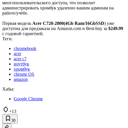
многопользовательского доступа, что позволит
администрировать хромбук удаленно вашим админам на
работе/учёбе.
Первая модель
Acer C720-2800(4Gb Ram/16GbSSD
) уже
доступна для предзаказа на Amazon.com и Best-buy за
$249.99
с годовой гарантией.
Теги:
chromebook
acer
acer c7
ноутбук
хромбук
chrome OS
amazon
Хабы:
Google Chrome
+13
30