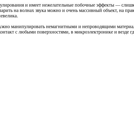
пулирования и имеет нежелательные побочные эффекты — слишк
парить на волнах звука можно и очень массивный объект, на пр
невелика.
нужно манипулировать немагнитными и непроводящими материал
онтакт с любыми поверхностями, в микроэлектронике и везде где