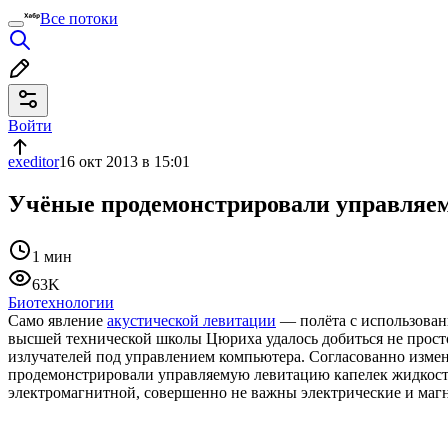
Все потоки
Войти
exeditor
16 окт 2013 в 15:01
Учёные продемонстрировали управляе
1 мин
63K
Биотехнологии
Само явление
акустической левитации
— полёта с использован
высшей технической школы Цюриха удалось добиться не просто
излучателей под управлением компьютера. Согласованно измен
продемонстрировали управляемую левитацию капелек жидкостей
электромагнитной, совершенно не важны электрические и маг