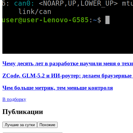
Чему десять лет в разработке научили меня о тех
ZCode, GLM-5.2 и ИИ-роутер: делаем браузерные 
Чем больше метрик, тем меньше контроля
В подборку
Публикации
Лучшие за сутки
Похожие