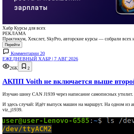
Хабр Курсы для всех
РЕКЛАМА
Практикум, Хекслет, SkyPro, авторские курсы — собрали всех 
Перейти
Комментарии 20
ЕЖЕДНЕВНЫЙ ХАБР | 7 АВГ 2026
26K
2
АКПП Voith не включается выше второй
Изучаю шину CAN J1939 через написание самописных утилит. 
И здесь случай: Идёт выпуск машин на маршрут. На одном из а
viz_j1939.