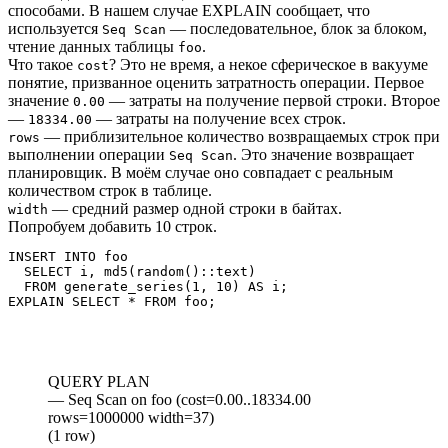
способами. В нашем случае EXPLAIN сообщает, что
используется
— последовательное, блок за блоком,
Seq Scan
чтение данных таблицы
.
foo
Что такое
? Это не время, а некое сферическое в вакууме
cost
понятие, призванное оценить затратность операции. Первое
значение
— затраты на получение первой строки. Второе
0.00
—
— затраты на получение всех строк.
18334.00
— приблизительное количество возвращаемых строк при
rows
выполнении операции
. Это значение возвращает
Seq Scan
планировщик. В моём случае оно совпадает с реальным
количеством строк в таблице.
— средний размер одной строки в байтах.
width
Попробуем добавить 10 строк.
INSERT INTO foo

  SELECT i, md5(random()::text)

  FROM generate_series(1, 10) AS i;

QUERY PLAN
— Seq Scan on foo (cost=0.00..18334.00
rows=1000000 width=37)
(1 row)