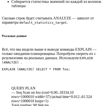
Собирается статистика значений по каждой из колонок
таблицы:
Сколько строк будет считывать ANALYZE — зависит от
параметра
.
default_statistics_target
Реальные данные
Всё, что мы видели выше в выводе команды EXPLAIN —
только ожидания планировщика. Попробуем сверить их с
результатами на реальных данных. Используем
EXPLAIN
.
(ANALYZE)
QUERY PLAN
— Seq Scan on foo (cost=0.00..18334.10
rows=1000010 width=37) (actual time=0.012..61.524
rows=1000010 loops=1)
Total runtime: 90.944 ms