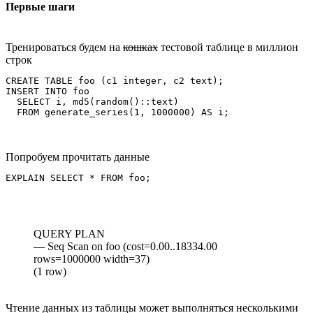
Первые шаги
Тренироваться будем на
кошках
тестовой таблице в миллион
строк
CREATE TABLE foo (c1 integer, c2 text);

INSERT INTO foo

  SELECT i, md5(random()::text)

  FROM generate_series(1, 1000000) AS i;
Попробуем прочитать данные
EXPLAIN SELECT * FROM foo;
QUERY PLAN
— Seq Scan on foo (cost=0.00..18334.00
rows=1000000 width=37)
(1 row)
Чтение данных из таблицы может выполняться несколькими