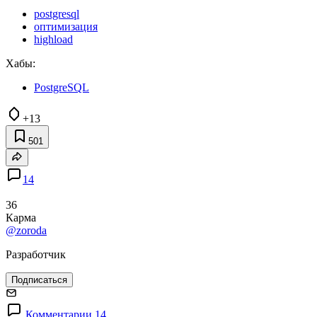
postgresql
оптимизация
highload
Хабы:
PostgreSQL
+13
501
14
36
Карма
@zoroda
Разработчик
Подписаться
Комментарии 14