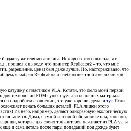
 бюджету жителя мегаполиса. Исходя из этого вывода, я и
., пришел к выводу, что принтер Replicator2 – то, что мне
ти, разрешение, цена) был даже лучше. Но, настораживало, что
 общем, я выбрал Replicator2 от небезызвестной американской
льную катушку с пластиком PLA. Кстати, это было моей первой
то для технологии FDM существует два основных материала –
ся на подробном сравнении, это уже хорошо сделали
тут
. Если
 осложняет печать больших деталей. PLA лишен этого
пластик! Из него, например, делают одноразовую экологическую
что останется. Дома, в сухой и теплой обстановке она, конечно,
товарищи, которые для своих трикоптеров печатают из PLA узлы
к еще и сама деталь после пары попаданий под дождь будет