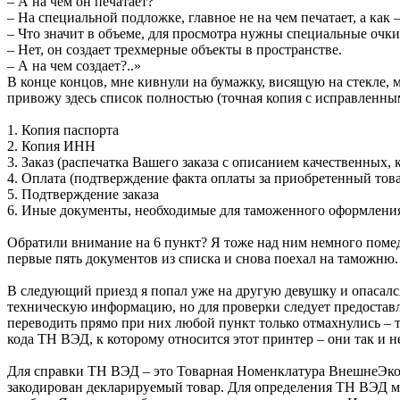
– А на чем он печатает?
– На специальной подложке, главное не на чем печатает, а как –
– Что значит в объеме, для просмотра нужны специальные очки
– Нет, он создает трехмерные объекты в пространстве.
– А на чем создает?..»
В конце концов, мне кивнули на бумажку, висящую на стекле, 
привожу здесь список полностью (точная копия с исправленн
1. Копия паспорта
2. Копия ИНН
3. Заказ (распечатка Вашего заказа с описанием качественных,
4. Оплата (подтверждение факта оплаты за приобретенный това
5. Подтверждение заказа
6. Иные документы, необходимые для таможенного оформлени
Обратили внимание на 6 пункт? Я тоже над ним немного помед
первые пять документов из списка и снова поехал на таможню.
В следующий приезд я попал уже на другую девушку и опасался
техническую информацию, но для проверки следует предоставл
переводить прямо при них любой пункт только отмахнулись – 
кода ТН ВЭД, к которому относится этот принтер – они так и н
Для справки ТН ВЭД – это Товарная Номенклатура ВнешнеЭкон
закодирован декларируемый товар. Для определения ТН ВЭД 