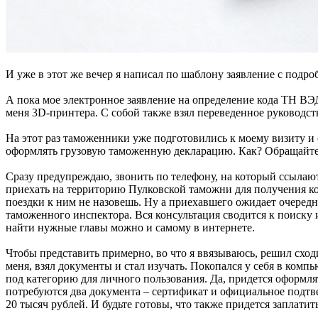
И уже в этот же вечер я написал по шаблону заявление с подр
А пока мое электронное заявление на определение кода ТН ВЭ
меня 3D-принтера. С собой также взял переведенное руководств
На этот раз таможенники уже подготовились к моему визиту и 
оформлять грузовую таможенную декларацию. Как? Обращайтесь
Сразу предупреждаю, звонить по телефону, на который ссылаю
приехать на территорию Пулковской таможни для получения ко
поездки к ним не назовешь. Ну а приехавшего ожидает очеред
таможенного инспектора. Вся консультация сводится к поиск
найти нужные главы можно и самому в интернете.
Чтобы представить примерно, во что я ввязываюсь, решил схо
меня, взял документы и стал изучать. Покопался у себя в комп
под категорию для личного пользования. Да, придется оформля
потребуются два документа – сертификат и официальное подтв
20 тысяч рублей. И будьте готовы, что также придется заплат