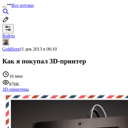
Все потоки
Войти
GoldSerg
11 дек 2013 в 06:10
Как я покупал 3D-принтер
16 мин
876K
3D-принтеры