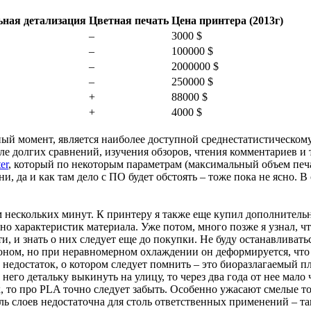
ная детализация
Цветная печать
Цена принтера (2013г)
–
3000 $
–
100000 $
–
2000000 $
–
250000 $
+
88000 $
+
4000 $
ный момент, является наиболее доступной среднестатистическому
 долгих сравнений, изучения обзоров, чтения комментариев и т.д
er
, который по некоторым параметрам (максимальный объем печа
и, да и как там дело с ПО будет обстоять – тоже пока не ясно. В
елом нескольких минут. К принтеру я также еще купил дополните
о характеристик материала. Уже потом, много позже я узнал, ч
 и знать о них следует еще до покупки. Не буду останавливать
тоном, но при неравномерном охлаждении он деформируется, что
й недостаток, о котором следует помнить – это биоразлагаемый 
него детальку выкинуть на улицу, то через два года от нее мало 
ех, то про PLA точно следует забыть. Особенно ужасают смелые 
ль слоев недостаточна для столь ответственных применений – та