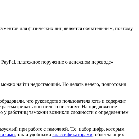
кументов для физических лиц является обязательным, поэтому
а PayPal, платежное поручение о денежном переводе»
а можно найти недостающий. Но делать нечего, подготовил
обрадовали, что руководство пользователя хоть и содержит
 рассматривать они ничего не станут. На предложение
что у работниц таможни возникли сложности с определением
уемый при работе с таможней. Т.е. набор цифр, которым
никами
, так и удобными
классификаторами
, облегчающих