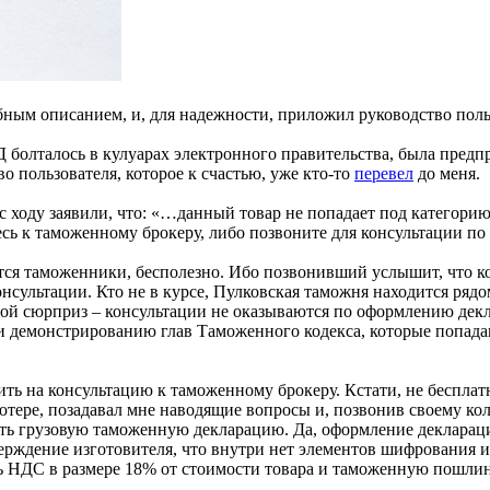
обным описанием, и, для надежности, приложил руководство поль
Д болталось в кулуарах электронного правительства, была пред
о пользователя, которое к счастью, уже кто-то
перевел
до меня.
с ходу заявили, что: «…данный товар не попадает под категори
 к таможенному брокеру, либо позвоните для консультации по 
тся таможенники, бесполезно. Ибо позвонивший услышит, что ко
нсультации. Кто не в курсе, Пулковская таможня находится ряд
ной сюрприз – консультации не оказываются по оформлению дек
у и демонстрированию глав Таможенного кодекса, которые попа
дить на консультацию к таможенному брокеру. Кстати, не бесп
ьютере, позадавал мне наводящие вопросы и, позвонив своему кол
ть грузовую таможенную декларацию. Да, оформление декларации
ерждение изготовителя, что внутри нет элементов шифрования 
ить НДС в размере 18% от стоимости товара и таможенную пошли