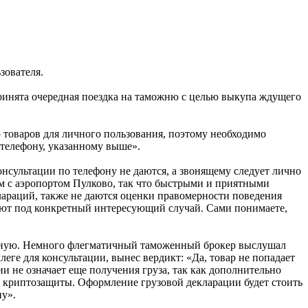
зователя.
принята очередная поездка на таможню с целью выкупа ждущего
ю товаров для личного пользования, поэтому необходимо
телефону, указанному выше».
нсультации по телефону не даются, а звонящему следует лично
ом с аэропортом Пулково, так что быстрыми и приятными
лараций, также не даются оценки правомерности поведения
дают под конкретный интересующий случай. Сами понимаете,
латную. Немного флегматичный таможенный брокер выслушал
леге для консультации, вынес вердикт: «Да, товар не попадает
 не означает еще получения груза, так как дополнительно
и криптозащиты. Оформление грузовой декларации будет стоить
ну».