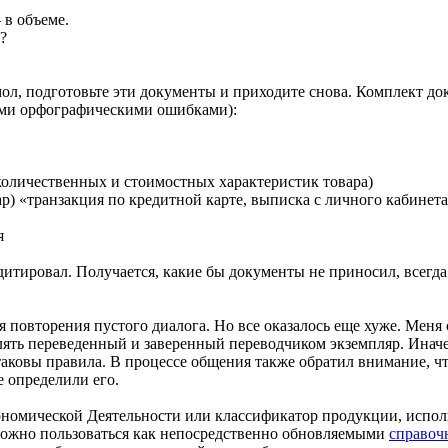
 в объеме.
?
мол, подготовьте эти документы и приходите снова. Комплект до
ыми орфографическими ошибками):
 количественных и стоимостных характеристик товара)
р) «транзакция по кредитной карте, выписка с личного кабинет
я
итировал. Получается, какие бы документы не приносил, всегд
 повторения пустого диалога. Но все оказалось еще хуже. Меня 
ять переведенный и заверенный переводчиком экземпляр. Иначе
таковы правила. В процессе общения также обратил внимание, 
е определили его.
омической Деятельности или классификатор продукции, использ
можно пользоваться как непосредственно обновляемыми
справоч