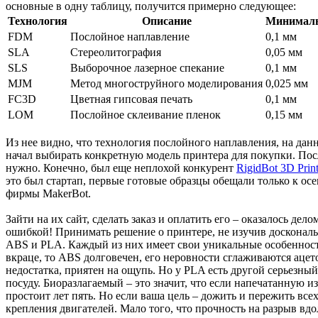
основные в одну таблицу, получится примерно следующее:
Технология
Описание
Минималь
FDM
Послойное наплавление
0,1 мм
SLA
Стереолитография
0,05 мм
SLS
Выборочное лазерное спекание
0,1 мм
MJM
Метод многоструйного моделирования
0,025 мм
FC3D
Цветная гипсовая печать
0,1 мм
LOM
Послойное склеивание пленок
0,15 мм
Из нее видно, что технология послойного наплавления, на дан
начал выбирать конкретную модель принтера для покупки. После
нужно. Конечно, был еще неплохой конкурент
RigidBot 3D Print
это был стартап, первые готовые образцы обещали только к осен
фирмы MakerBot.
Зайти на их сайт, сделать заказ и оплатить его – оказалось д
ошибкой! Принимать решение о принтере, не изучив доскональн
ABS и PLA. Каждый из них имеет свои уникальные особенности,
вкраце, то ABS долговечен, его неровности сглаживаются аце
недостатка, приятен на ощупь. Но у PLA есть другой серьезны
посуду. Биоразлагаемый – это значит, что если напечатанную из 
простоит лет пять. Но если ваша цель – дожить и пережить вс
крепления двигателей. Мало того, что прочность на разрыв вдо