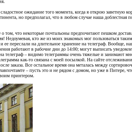
ия.
в сладостное ожидание того момента, когда я открою заветную к
инента, но предполагал, что в любом случае наша доблестная 
 о том, что некоторые почтальоны предпочитают пешком доставл
! Недоумевая, кто же из моих знакомых мог пользоваться таким
, и ее переслали на длительное хранение на телеграф. Вообще, 
ения работают в рабочие дни до 14:00; могут выписать уведомл
на телеграф – видимо телеграммы очень тяжелые и занимают мног
елеграмма как-то связана с моей посылкой. На сайте отслеживан
 после заказа. Все остальное время она металась между сортиров
лавпочтамте – пусть это и не рядом с домом, но уже в Питере, чт
своим принтером.