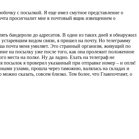
оробочку с посылкой. Я еще имел смутное представление о
почта просигналит мне в почтовый ящик извещением о
ять бандероли до адресатов. В один из таких дней я обнаружил
 устаревшим видом связи, я пришел на почту. Но телеграмму
наша почта меня умиляет. Это странный организм, живущий по
ение на посылку уже после того, как она пролежит положенное
о места на полке. Ну да ладно. Ехать на телеграф не
ия посылок я проверил указанный при отправке номер – и опля!
очными узлами, прошла через таможню, валялась на складах и
о можно сказать, совсем близко. Тем более, что Главпочтамт, о