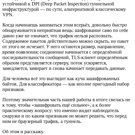
устойчивой к DPI (Deep Packet Inspection) туннельной
инфраструктурой — по сути, альтернативой классическому
VPN.
Когда начинаешь заниматься этим всерьёз, довольно быстро
обнаруживается неприятная вещь: шифрование само по себе
давно уже не означает, что трафик нельзя распознать.
Содержимое пакетов действительно можно скрыть, но пакет
от этого не исчезает. У него остаются размер, направление,
время появления; соединение начинается с определённой
последовательности сообщений, TLS-клиент определённым
образом представляется серверу, поток ускоряется,
замедляется, замирает и снова начинает передавать данные.
Для человека всё это выглядит как куча зашифрованных
байтов. Для классификатора — как вполне пригодный набор
признаков.
Поэтому значительная часть нашей работы в итоге свелась не
к тому, чтобы «зашифровать ещё сильнее», а к более
практическому вопросу: что именно видит наблюдатель
снаружи и по каким признакам он может решить, что перед
ним не браузерный трафик, а туннель.
Об этом и расскажу.