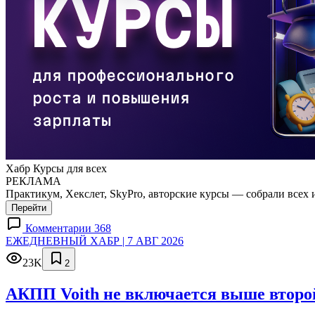
Хабр Курсы для всех
РЕКЛАМА
Практикум, Хекслет, SkyPro, авторские курсы — собрали всех 
Перейти
Комментарии 368
ЕЖЕДНЕВНЫЙ ХАБР | 7 АВГ 2026
23K
2
АКПП Voith не включается выше второй