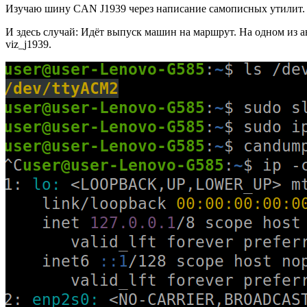
Изучаю шину CAN J1939 через написание самописных утилит. 
И здесь случай: Идёт выпуск машин на маршрут. На одном из а
viz_j1939.