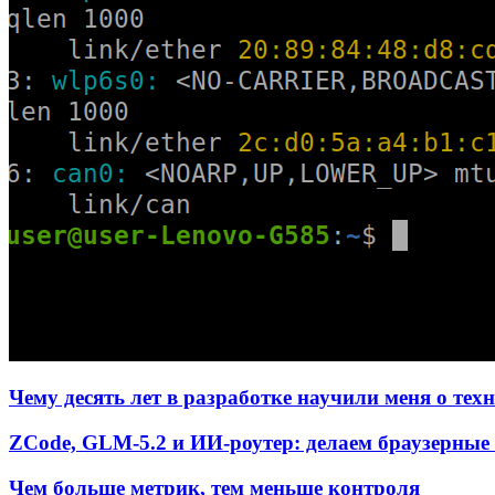
Чему десять лет в разработке научили меня о тех
ZCode, GLM-5.2 и ИИ-роутер: делаем браузерные 
Чем больше метрик, тем меньше контроля