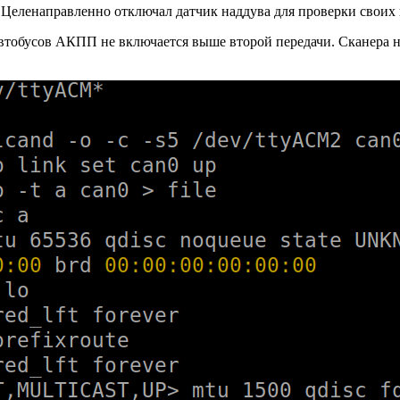
Целенаправленно отключал датчик наддува для проверки своих
втобусов АКПП не включается выше второй передачи. Сканера нет