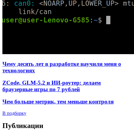
Чему десять лет в разработке научили меня о
технологиях
ZCode, GLM-5.2 и ИИ-роутер: делаем
браузерные игры по 7 рублей
Чем больше метрик, тем меньше контроля
В подборку
Публикации