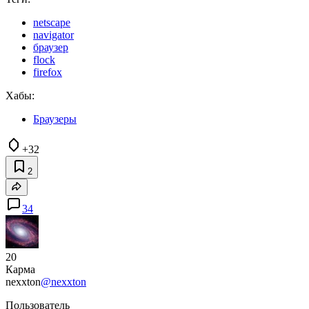
netscape
navigator
браузер
flock
firefox
Хабы:
Браузеры
+32
2
34
20
Карма
nexxton
@nexxton
Пользователь