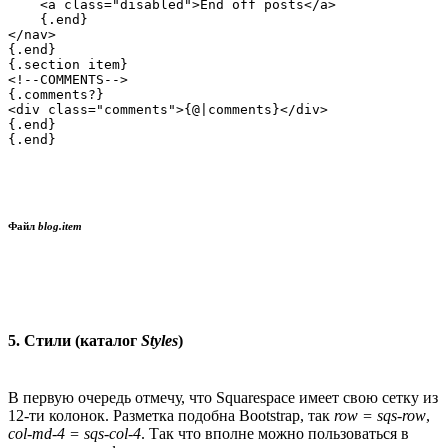
    <a class="disabled">End off posts</a>

    {.end}

</nav>

{.end}

{.section item}

<!--COMMENTS-->

{.comments?}

<div class="comments">{@|comments}</div>

{.end}

Файл
blog.item
5. Стили (каталог
Styles
)
В первую очередь отмечу, что Squarespace имеет свою сетку из
12-ти колонок. Разметка подобна Bootstrap, так
row = sqs-row
,
col-md-4 = sqs-col-4
. Так что вполне можно пользоваться в