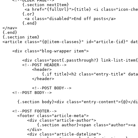
    <!--OLDER PAGE-->

        {.section nextItem}

         <a href="{fullUrl}">{title} <i class="icon-che
        {.or}

         <a class="disabled">End off posts</a>

        {.end}

</nav>

{.end}

{.section item}

<article class="{@|item-classes}" id="article-{id}" dat
    <div class="blog-wrapper item">

        <div class="post{.passthrough?} link-list-item{
        <!--POST HEADER-->

            <header>

                {.if title}<h2 class="entry-title" data
            </header>

            <!--POST BODY-->

    <!--POST BODY-->

      {.section body}<div class="entry-content">{@}</di
    <!--POST FOOTER-->

      <footer class="article-meta">

          <div class="article-author">

              {.section author}<span class="author"><a 
          </div>

          <div class="article-dateline">
