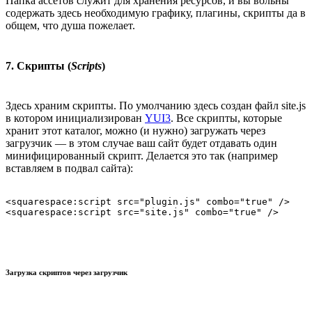
Папка ассетов служит для хранения ресурсов, и вы вольны
содержать здесь необходимую графику, плагины, скрипты да в
общем, что душа пожелает.
7. Скрипты (
Scripts
)
Здесь храним скрипты. По умолчанию здесь создан файл site.js
в котором инициализирован
YUI3
. Все скрипты, которые
хранит этот каталог, можно (и нужно) загружать через
загрузчик — в этом случае ваш сайт будет отдавать один
минифицированный скрипт. Делается это так (например
вставляем в подвал сайта):
<squarespace:script src="plugin.js" combo="true" />

Загрузка скриптов через загрузчик