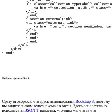
            {.collection?}

            <li class="{collection.typeLabel}-collectio
                <a href="{collection.fullUrl}" class="{
            </li>

            {.end}

            {.section externalLink}

            <li class="external-link">

                <a href="{url}"{.section newWindow} tar
            </li>

            {.end}

            {.end}

            {.end}

        </ul>

    </div>

{.end}

Файл
navigation.block
Сразу оговорюсь, что здесь использовался
Bootstrap 3
, поэтому
вы видите знакомые/незнакомые классы. Здесь основательно
используется
JSON-T
-разметка, уточним же, что за что