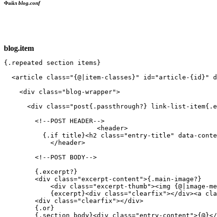
Файл
blog.conf
blog.item
{.repeated section items}

  <article class="{@|item-classes}" id="article-{id}" d
    <div class="blog-wrapper">

      <div class="post{.passthrough?} link-list-item{.e
        <!--POST HEADER-->

  			<header>

          {.if title}<h2 class="entry-title" data-conte
            </header>

        <!--POST BODY-->

        {.excerpt?}

        <div class="excerpt-content">{.main-image?}

            <div class="excerpt-thumb"><img {@|image-me
            {excerpt}<div class="clearfix"></div><a cla
        <div class="clearfix"></div>

        {.or}

        {.section body}<div class="entry-content">{@}</