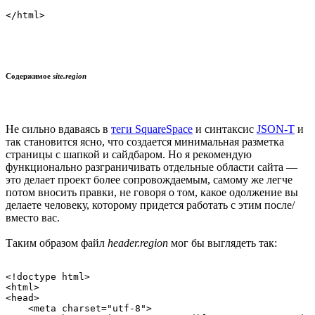
Содержимое
site.region
Не сильно вдаваясь в
теги SquareSpace
и синтаксис
JSON-T
и
так становится ясно, что создается минимальная разметка
страницы с шапкой и сайдбаром. Но я рекомендую
функционально разграничивать отдельные области сайта —
это делает проект более сопровождаемым, самому же легче
потом вносить правки, не говоря о том, какое одолжение вы
делаете человеку, которому придется работать с этим после/
вместо вас.
Таким образом файл
header.region
мог бы выглядеть так:
<!doctype html>

<html>

<head>

    <meta charset="utf-8">
