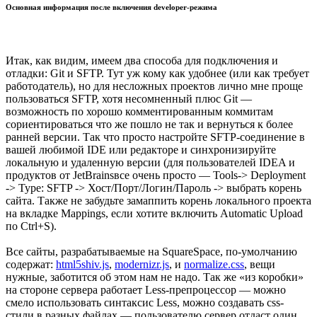
Основная информация после включения developer-режима
Итак, как видим, имеем два способа для подключения и
отладки: Git и SFTP. Тут уж кому как удобнее (или как требует
работодатель), но для несложных проектов лично мне проще
пользоваться SFTP, хотя несомненный плюс Git —
возможность по хорошо комментированным коммитам
сориентироваться что же пошло не так и вернуться к более
ранней версии. Так что просто настройте SFTP-соединение в
вашей любимой IDE или редакторе и синхронизируйте
локальную и удаленную версии (для пользователей IDEA и
продуктов от JetBrainsвсе очень просто — Tools-> Deployment
-> Type: SFTP -> Хост/Порт/Логин/Пароль -> выбрать корень
сайта. Также не забудьте замаппить корень локального проекта
на вкладке Mappings, если хотите включить Automatic Upload
по Ctrl+S).
Все сайты, разрабатываемые на SquareSpace, по-умолчанию
содержат:
html5shiv.js
,
modernizr.js
, и
normalize.css
, вещи
нужные, заботится об этом нам не надо. Так же «из коробки»
на стороне сервера работает Less-препроцессор — можно
смело использовать синтаксис Less, можно создавать css-
стили в разных файлах — пользователю сервер отдаст один