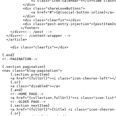
              <i class="icon-calendar"></i><time class=
          </div>

          <div class="shareLoveButtons">

              <a href="#">{@|social-button-inline}</a>

          </div>

          <div class="clearfix"></div>

          <div class="post-entry-injection">{postItemIn
         </footer>

    </div><!-- /post -->

  </div><!-- /content-wrapper -->

  </article>

    <div class="clearfix"></div>

{.end}

<!--PAGINATION-->

{.section pagination}

<nav class="blog-pagination">

    {.section prevItem}

    <a href="{fullUrl}"><i class="icon-chevron-left"></
    {.or}

    <a class="disabled"></a>

    {.end}

    <!--HOME PAGE-->

    <a href="{collection.fullUrl}"><i class="icon-list"
    <!--OLDER PAGE-->

    {.section nextItem}

    <a href="{fullUrl}">{title} <i class="icon-chevron-
    {.or}
