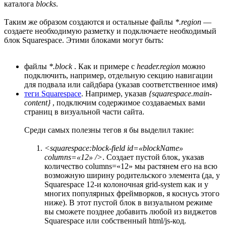
каталога
blocks
.
Таким же образом создаются и остальные файлы
*.region
—
создаете необходимую разметку и подключаете необходимый
блок Squarespace. Этими блоками могут быть:
файлы
*.block
. Как и примере с
header.region
можно
подключить, например, отдельную секцию навигации
для подвала или сайдбара (указав соответственное имя)
теги Squarespace
. Например, указав
{squarespace.main-
content}
, подключим содержимое создаваемых вами
страниц в визуальной части сайта.
Среди самых полезны тегов я бы выделил такие:
<squarespace:block-field id=«blockName»
columns=«12» />
. Создает пустой блок, указав
количество columns=«12» мы растянем его на всю
возможную ширину родительского элемента (да, у
Squarespace 12-и колоночная grid-system как и у
многих популярных фреймворков, я коснусь этого
ниже). В этот пустой блок в визуальном режиме
вы сможете позднее добавить любой из виджетов
Squarespace или собственный html/js-код.