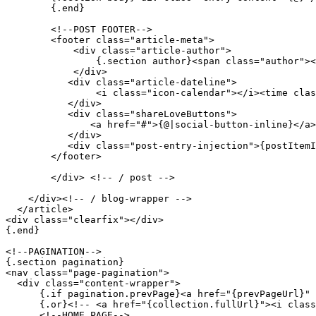
        {.end}

        <!--POST FOOTER-->

        <footer class="article-meta">

            <div class="article-author">

                {.section author}<span class="author"><
            </div>

           <div class="article-dateline">

                <i class="icon-calendar"></i><time clas
           </div>

           <div class="shareLoveButtons">

               <a href="#">{@|social-button-inline}</a>

           </div>

           <div class="post-entry-injection">{postItemI
        </footer>

  	</div> <!-- / post --> 

    </div><!-- / blog-wrapper -->

  </article>

<div class="clearfix"></div>

{.end}

<!--PAGINATION-->

{.section pagination}

<nav class="page-pagination">

  <div class="content-wrapper">

      {.if pagination.prevPage}<a href="{prevPageUrl}" 
      {.or}<!-- <a href="{collection.fullUrl}"><i class
      <!--HOME PAGE-->
