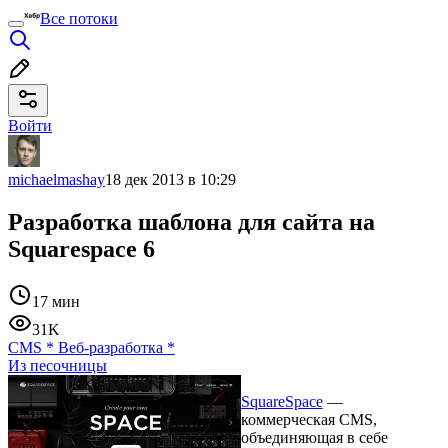
Все потоки
Войти
michaelmashay
18 дек 2013 в 10:29
Разработка шаблона для сайта на
Squarespace 6
17 мин
31K
CMS
*
Веб-разработка
*
Из песочницы
SquareSpace
—
коммерческая CMS,
объединяющая в себе