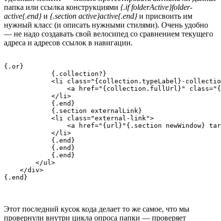
папка или ссылка конструкциями
{.if folderActive}folder-
active{.end}
и
{.section active}active{.end}
и присвоить им
нужный класс (и описать нужными стилями). Очень удобно
— не надо создавать свой велосипед со сравнением текущего
адреса и адресов ссылок в навигации.
{.or}

            {.collection?}

            <li class="{collection.typeLabel}-collectio
                <a href="{collection.fullUrl}" class="{
            </li>

            {.end}

            {.section externalLink}

            <li class="external-link">

                <a href="{url}"{.section newWindow} tar
            </li>

            {.end}

            {.end}

            {.end}

        </ul>

    </div>

Этот последний кусок кода делает то же самое, что мы
провернули внутри цикла опроса папки — проверяет