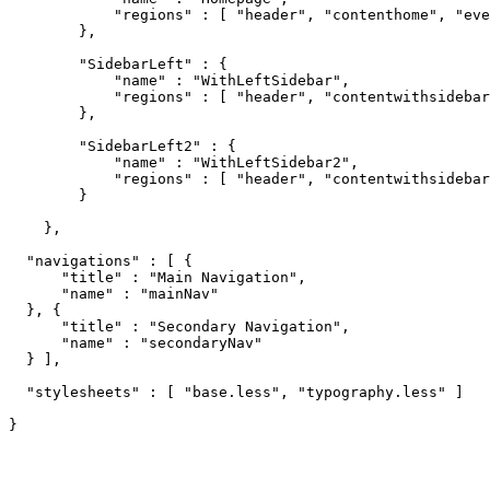
            "regions" : [ "header", "contenthome", "eve
        },

        "SidebarLeft" : {

            "name" : "WithLeftSidebar",

            "regions" : [ "header", "contentwithsidebar
        },

        "SidebarLeft2" : {

            "name" : "WithLeftSidebar2",

            "regions" : [ "header", "contentwithsidebar
        }

    },

  "navigations" : [ {

      "title" : "Main Navigation",

      "name" : "mainNav"

  }, {

      "title" : "Secondary Navigation",

      "name" : "secondaryNav"

  } ], 

  "stylesheets" : [ "base.less", "typography.less" ]
