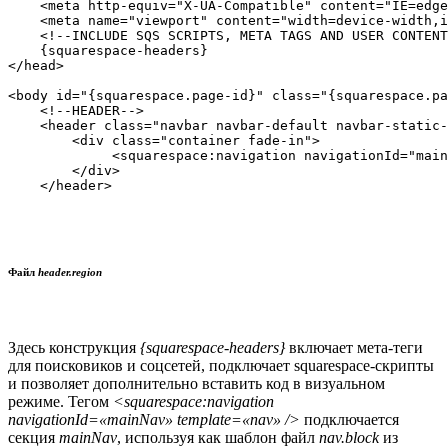
    <meta http-equiv="X-UA-Compatible" content="IE=edge
    <meta name="viewport" content="width=device-width,i
    <!--INCLUDE SQS SCRIPTS, META TAGS AND USER CONTENT
    {squarespace-headers}

</head>

<body id="{squarespace.page-id}" class="{squarespace.pa
    <!--HEADER-->

    <header class="navbar navbar-default navbar-static-
        <div class="container fade-in">

             <squarespace:navigation navigationId="main
        </div>

Файл
header.region
Здесь конструкция
{squarespace-headers}
включает мета-теги
для поисковиков и соцсетей, подключает squarespace-скрипты
и позволяет дополнительно вставить код в визуальном
режиме. Тегом
<squarespace:navigation
navigationId=«mainNav» template=«nav» />
подключается
секция
mainNav
, используя как шаблон файл
nav.block
из