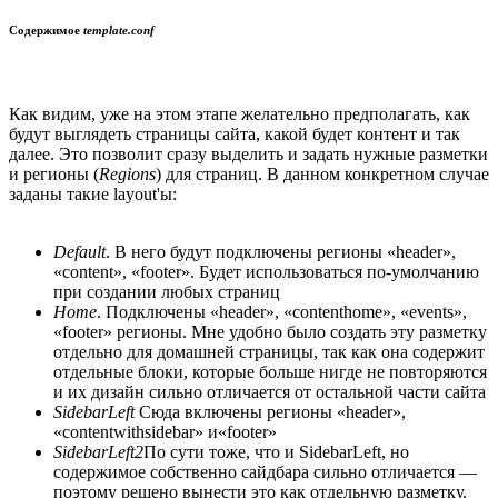
Содержимое
template.conf
Как видим, уже на этом этапе желательно предполагать, как
будут выглядеть страницы сайта, какой будет контент и так
далее. Это позволит сразу выделить и задать нужные разметки
и регионы (
Regions
) для страниц. В данном конкретном случае
заданы такие layout'ы:
Default
. В него будут подключены регионы «header»,
«content», «footer». Будет использоваться по-умолчанию
при создании любых страниц
Home
. Подключены «header», «contenthome», «events»,
«footer» регионы. Мне удобно было создать эту разметку
отдельно для домашней страницы, так как она содержит
отдельные блоки, которые больше нигде не повторяются
и их дизайн сильно отличается от остальной части сайта
SidebarLeft
Сюда включены регионы «header»,
«contentwithsidebar» и«footer»
SidebarLeft2
По сути тоже, что и SidebarLeft, но
содержимое собственно сайдбара сильно отличается —
поэтому решено вынести это как отдельную разметку.