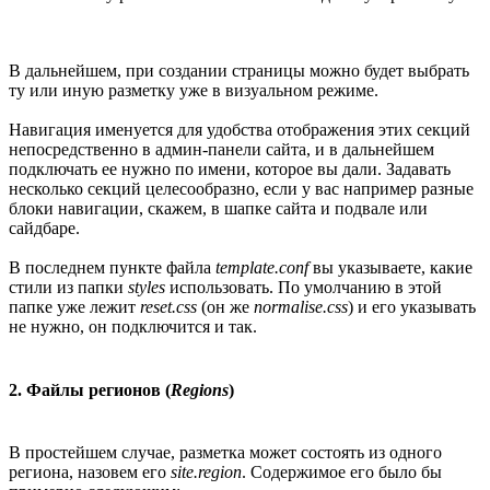
В дальнейшем, при создании страницы можно будет выбрать
ту или иную разметку уже в визуальном режиме.
Навигация именуется для удобства отображения этих секций
непосредственно в админ-панели сайта, и в дальнейшем
подключать ее нужно по имени, которое вы дали. Задавать
несколько секций целесообразно, если у вас например разные
блоки навигации, скажем, в шапке сайта и подвале или
сайдбаре.
В последнем пункте файла
template.conf
вы указываете, какие
стили из папки
styles
использовать. По умолчанию в этой
папке уже лежит
reset.css
(он же
normalise.css
) и его указывать
не нужно, он подключится и так.
2. Файлы регионов (
Regions
)
В простейшем случае, разметка может состоять из одного
региона, назовем его
site.region
. Содержимое его было бы