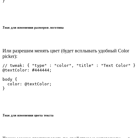
Твик
для изменения размеров логотипа
Или разрешим менять цвет (будет всплывать удобный Color
picker):
// tweak: { "type" : "color", "title" : "Text Color" }

@textColor: #444444;

body {

  color: @textColor;

Твик
для изменения цвета текста