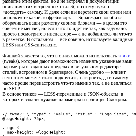
разметке этим фактом, но я не встречал в документации
описания этих встроенных стилей, поэтому нужно
«доходить» самому. И даже если вы верстаете свои стили или
используете какой-то фреймворк — Squarespace «любит»
оборачивать ваши разметку своими блоками — в целом это
совсем не мешает, но если что-то идет не так, как задумано,
просто посмотрите в инспекторе — а не добавилось ли что-то
в разметке. В остальном — все обычно, используете валидный
LESS или CSS-синтаксис.
Фишкой является то, что в стилях можно использовать
твики
(tweaks), которые дают возможность изменять указанные вами
параметры в заданных пределах в визуальном редакторе
стилей, встроенном в Squarespace. Очень удобно — клиент
сам потом может что-то подкрутить, настроить, да и самому
часто проще перенастроить что-то именно так, а не цепляться
по SFTP.
В основе твиков — LESS-переменные и JSON-объекты, в
которых и заданы нужные параметры и границы. Смотрим:
// tweak: { "type" : "value", "title" : "Logo Size", "m
@logoHeight: 75px;

.logo {

  max-height: @logoHeight;
