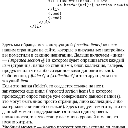
                    <li class="external-link">

                        <a href="{url}"{.section newWin
                    </li>

                    {.end}

                    {.end}

                </ul>

Здесь мы обращаемся конструкцией
{.section items}
ко всем
нашим страницам на сайте, которые в визуальных настройках
вы поместили в секцию навигации. Дальше включаем «цикл»
—
{.repeated section @}
в котором будет опрашиваться каждый
item
(страница, папка со станицами, блог, коллекция, галерея,
продукты или что-либо созданное вами дополнительно).
Собственно,
{.folder?}
и
{.collection?}
и тестируют, чем есть
текущий
item
.
Если это папка (folder), то создается ссылка на нее и
запускается еще цикл
{.repeated section items}
, в котором
происходит опрос теперь уже содержимого данной папки (а
это могут быть либо просто страницы, либо коллекции, либо
материалы с внешней ссылкой). Здесь следует заметить, что на
данный момент поддерживается только один уровень
вложенности, так что если у вас много уровней в меню, то
нужно хитрить.
Удобный момент — можно протестировать активна ли данная