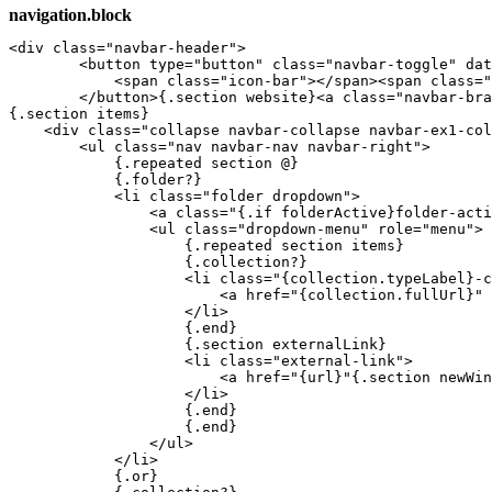
navigation.block
<div class="navbar-header">

        <button type="button" class="navbar-toggle" dat
            <span class="icon-bar"></span><span class="
        </button>{.section website}<a class="navbar-bra
{.section items}

    <div class="collapse navbar-collapse navbar-ex1-col
        <ul class="nav navbar-nav navbar-right">

            {.repeated section @}

            {.folder?}

            <li class="folder dropdown">

                <a class="{.if folderActive}folder-acti
                <ul class="dropdown-menu" role="menu">

                    {.repeated section items}

                    {.collection?}

                    <li class="{collection.typeLabel}-c
                        <a href="{collection.fullUrl}" 
                    </li>

                    {.end}

                    {.section externalLink}

                    <li class="external-link">

                        <a href="{url}"{.section newWin
                    </li>

                    {.end}

                    {.end}

                </ul>

            </li>

            {.or}
