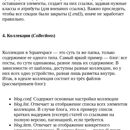
оставшиеся элементы, создает на них ссылки, задавая нужные
классы и атрибуты (для внешних ссылок). Важно проследить,
чтобы все секции были закрыты (
{.end}
), иначе не заработает
правильно.
4. Коллекции (
Collections
)
Коллекции в Squarespace — это суть та же папка, только
содержимое ее одного типа. Самый яркий пример — блог: все
посты, по сути одинаковы, разное лишь их содержимое. В
зависимости от шаблона, доступны разные коллекции, но у
них всех одно устройство, разная лишь разметка внутри.
Итак, в идеале коллекция состоит из трёх файлов
(рассматриваем блог):
blog.conf
. Содержит основные настройки коллекции
blog.list
. Отвечает за отображение списка всех элементов
коллекции. В случае блога, это к примеру список
кратких выдержек (excerpt) статей со ссылками на
полную версию, пагинацией, если требуется.
blog.item
. Отвечает за отображение конкретного