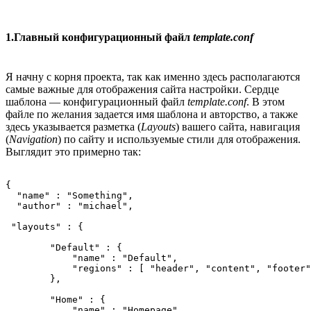
1.Главный конфигурационный файл
template.conf
Я начну с корня проекта, так как именно здесь располагаются
самые важные для отображения сайта настройки. Сердце
шаблона — конфигурационный файл
template.conf
. В этом
файле по желания задается имя шаблона и авторство, а также
здесь указывается разметка (
Layouts
) вашего сайта, навигация
(
Navigation
) по сайту и используемые стили для отображения.
Выглядит это примерно так:
{

  "name" : "Something",

  "author" : "michael",

 "layouts" : {

        "Default" : {

            "name" : "Default",

            "regions" : [ "header", "content", "footer"
        },

        "Home" : {

            "name" : "Homepage",
