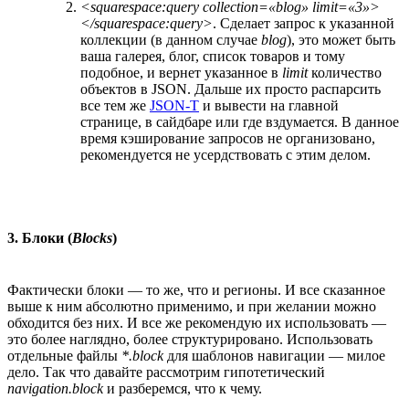
<squarespace:query collection=«blog» limit=«3»>
</squarespace:query>
. Сделает запрос к указанной
коллекции (в данном случае
blog
), это может быть
ваша галерея, блог, список товаров и тому
подобное, и вернет указанное в
limit
количество
объектов в JSON. Дальше их просто распарсить
все тем же
JSON-T
и вывести на главной
странице, в сайдбаре или где вздумается. В данное
время кэширование запросов не организовано,
рекомендуется не усердствовать с этим делом.
3. Блоки (
Blocks
)
Фактически блоки — то же, что и регионы. И все сказанное
выше к ним абсолютно применимо, и при желании можно
обходится без них. И все же рекомендую их использовать —
это более наглядно, более структурировано. Использовать
отдельные файлы
*.block
для шаблонов навигации — милое
дело. Так что давайте рассмотрим гипотетический
navigation.block
и разберемся, что к чему.