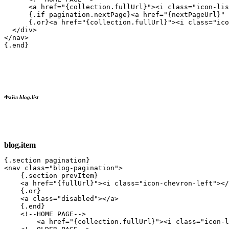
      <a href="{collection.fullUrl}"><i class="icon-lis
      {.if pagination.nextPage}<a href="{nextPageUrl}" 
      {.or}<a href="{collection.fullUrl}"><i class="ico
  </div>

</nav>

{.end}

Файл
blog.list
blog.item
{.section pagination}

<nav class="blog-pagination">

    {.section prevItem}

    <a href="{fullUrl}"><i class="icon-chevron-left"></
    {.or}

    <a class="disabled"></a>

    {.end}

    <!--HOME PAGE-->

        <a href="{collection.fullUrl}"><i class="icon-l