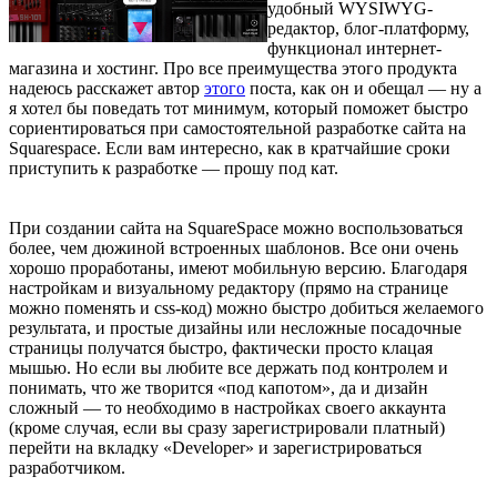
удобный WYSIWYG-
редактор, блог-платформу,
функционал интернет-
магазина и хостинг. Про все преимущества этого продукта
надеюсь расскажет автор
этого
поста, как он и обещал — ну а
я хотел бы поведать тот минимум, который поможет быстро
сориентироваться при самостоятельной разработке сайта на
Squarespace. Если вам интересно, как в кратчайшие сроки
приступить к разработке — прошу под кат.
При создании сайта на SquareSpace можно воспользоваться
более, чем дюжиной встроенных шаблонов. Все они очень
хорошо проработаны, имеют мобильную версию. Благодаря
настройкам и визуальному редактору (прямо на странице
можно поменять и css-код) можно быстро добиться желаемого
результата, и простые дизайны или несложные посадочные
страницы получатся быстро, фактически просто клацая
мышью. Но если вы любите все держать под контролем и
понимать, что же творится «под капотом», да и дизайн
сложный — то необходимо в настройках своего аккаунта
(кроме случая, если вы сразу зарегистрировали платный)
перейти на вкладку «Developer» и зарегистрироваться
разработчиком.