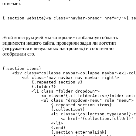
отвечает.
Этой конструкцией мы «открыли» глобальную область
видимости нашего сайта, проверили задан ли логотип
(загружается в визуальных настройках) и собственно
отобразили его.
{.section items}

    <div class="collapse navbar-collapse navbar-ex1-col
        <ul class="nav navbar-nav navbar-right">

            {.repeated section @}

            {.folder?}

            <li class="folder dropdown">

                <a class="{.if folderActive}folder-acti
                <ul class="dropdown-menu" role="menu">

                    {.repeated section items}

                    {.collection?}

                    <li class="{collection.typeLabel}-c
                        <a href="{collection.fullUrl}" 
                    </li>

                    {.end}

                    {.section externalLink}
