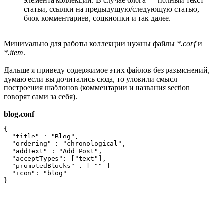
элемента коллекции. В случае блога — полный текст
статьи, ссылки на предыдущую/следующую статью,
блок комментариев, соцкнопки и так далее.
Минимально для работы коллекции нужны файлы
*.conf
и
*.item
.
Дальше я приведу содержимое этих файлов без разъяснений,
думаю если вы дочитались сюда, то уловили смысл
построения шаблонов (комментарии и названия section
говорят сами за себя).
blog.conf
{

  "title" : "Blog",

  "ordering" : "chronological",

  "addText" : "Add Post",

  "acceptTypes": ["text"],

  "promotedBlocks" : [ "" ]

  "icon": "blog"
