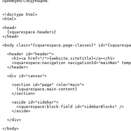
примерно следующим:
<!doctype html>

<html>

<head>

  {squarespace-headers}

</head>

<body class="{squarespace.page-classes}" id="{squarespa
  <header id="header">

    <h1><a href="/">{website.siteTitle}</a></h1>

    <squarespace:navigation navigationId="mainNav" temp
  </header>

  <div id="canvas">

    <section id="page" role="main">

      {squarespace.main-content}

    </section>

    <aside id="sidebar">

      <squarespace:block-field id="sidebarBlocks" />

    </aside>

  </div>

</body>
