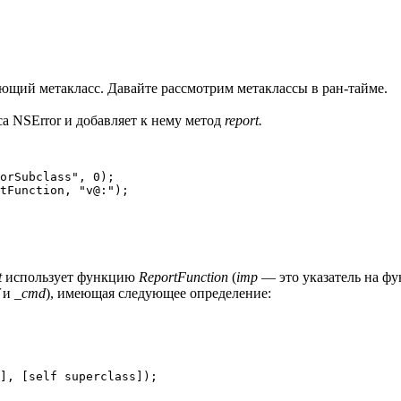
вующий метакласс. Давайте рассмотрим метаклассы в ран-тайме.
а NSError и добавляет к нему метод
report.
orSubclass", 0);

tFunction, "v@:");

t
использует функцию
ReportFunction
(
imp
— это указатель на фу
и
_cmd
), имеющая следующее определение:
], [self superclass]);
