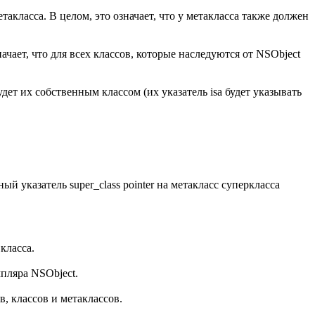
акласса. В целом, это означает, что у метакласса также должен
ачает, что для всех классов, которые наследуются от NSObject
дет их собственным классом (их указатель isa будет указывать
ый указатель super_class pointer на метакласс суперкласса
класса.
мпляра NSObject.
, классов и метаклассов.