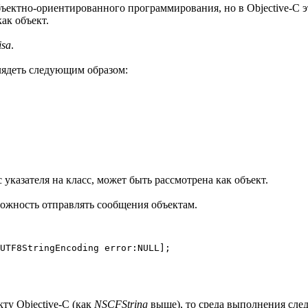
бъектно-ориентированного программирования, но в Objective-C 
ак объект.
isa
.
глядеть следующим образом:
 указателя на класс, может быть рассмотрена как объект.
можность отправлять сообщения объектам.
ту Objective-C (как
NSCFString
выше), то среда выполнения следу