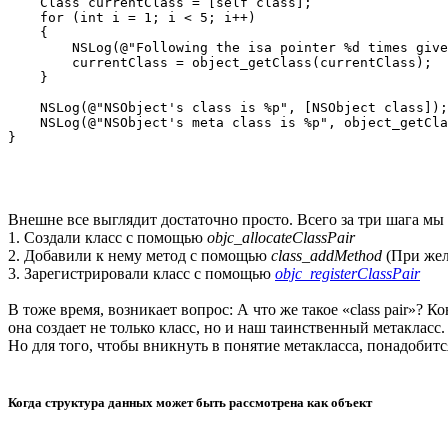
    Class currentClass = [self class];

    for (int i = 1; i < 5; i++)

    {

        NSLog(@"Following the isa pointer %d times give
        currentClass = object_getClass(currentClass);

    }

    NSLog(@"NSObject's class is %p", [NSObject class]);

    NSLog(@"NSObject's meta class is %p", object_getCla
Внешне все выглядит достаточно просто. Всего за три шага мы 
1. Создали класс с помощью
objc_allocateClassPair
2. Добавили к нему метод с помощью
class_addMethod
(При жел
3. Зарегистрировали класс с помощью
objc_registerClassPair
В тоже время, возникает вопрос: А что же такое «class pair»?
она создает не только класс, но и наш таинственный метакласс.
Но для того, чтобы вникнуть в понятие метакласса, понадобит
Когда структура данных может быть рассмотрена как объект