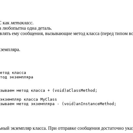
C как
метакласс
.
а любопытна одна деталь.
лять ему сообщения, вызывающие метод класса (перед типом возв
кземпляра.
етод класса

тод экземпляра

зываем метод класса + (void)aClassMethod;

экземпляр класса MyClass

ьный экземпляр класса. При отправке сообщения достаточно указ