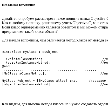
Небольшое вступление
Давайте попробуем рассмотреть такое понятие языка Objective-
Как и любому новичку, решившему учить Objective-C, мне стал
Если класс одновременно является объектом и мы можем отправ
представляет такой класс-объект?
Для начала вспомним, чем отличается метод класса от метода э
@interface MyClass : NSObject

+ (void)aClassMethod;                               //м
- (void)anInstanceMethod;                          //ме
@end

.................................................

[MyClass aClassMethod];                            //вы
MyClass *object = [[MyClass alloc] init];    //создаем 
Как видим, для вызова метода класса не нужно создавать отдел