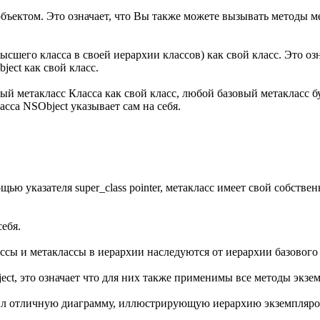
бъектом. Это означает, что Вы также можете вызывать методы мет
сшего класса в своей иерархии классов) как свой класс. Это озн
ject как свой класс.
ый метакласс Класса как свой класс, любой базовый метакласс бу
ласса NSObject указывает сам на себя.
ью указателя super_class pointer, метакласс имеет свой собственн
себя.
ассы и метаклассы в иерархии наследуются от иерархии базового 
ect, это означает что для них также применимы все методы экзе
ожил отличную диаграмму, иллюстрирующую иерархию экземпляров