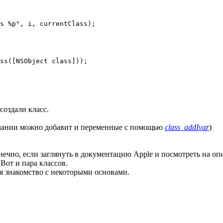
s %p", i, currentClass);

ss([NSObject class]));

создали класс.
ании можно добавит и переменные с помощью
class_addIvar
)
 Конечно, если заглянуть в документацию Apple и посмотреть на 
 Вот и пара классов.
ся знакомство с некоторыми основами.