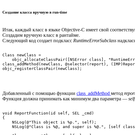
Создание класса вручную в run-time
Итак, каждый класс в языке Objective-C имеет свой соответст
Создадим вручную класс в рантайме.
Следующий код создает подкласс
RuntimeErrorSubclass
надкласс
Class newClass =

    objc_allocateClassPair([NSError class], "RuntimeErr
class_addMethod(newClass, @selector(report), (IMP)Repor
Добавленный с помощью функции
class_addMethod
метод
repor
Функция должна принимать как минимум два параметра —
self
void ReportFunction(id self, SEL _cmd)

{

    NSLog(@"This object is %p.", self);

    NSLog(@"Class is %@, and super is %@.", [self class