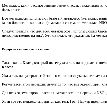
Метакласс, как и рассмотренные ранее классы, также является о
быть класс.
Все метаклассы используют базовый метакласс (метакласс наивы
(а это большинство классов), метаклассы имеют метакласс NSOb
Следуя правилу, что для всех метаклассов, использующих базов
непосредственно на них). Это означает, что указатель isa метак
Иерархия классов и метаклассов.
Также как и Класс, который имеет указатель на надкласс с помощ
Класса
Указатель на суперкласс базового метокласса указывает сам на 
Результатом этой иерархии является то, что все экземпляры, кл
Для всех экземпляров, классов и метаклассов в иерерхии NSObj
Хотя все это неплохо смотрится как тест, Грэг Паркер предл