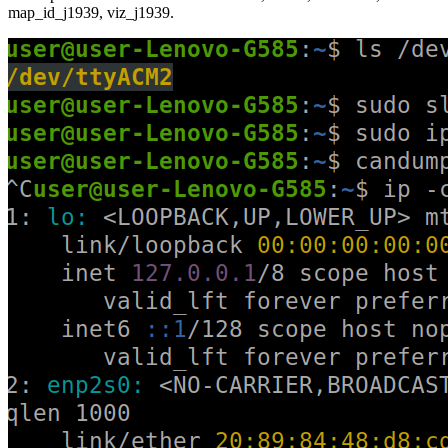
map_id_j1939, viz_j1939.