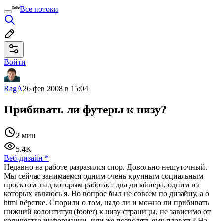
Все потоки
Войти
RagA
26 фев 2008 в 15:04
Прибивать ли футеры к низу?
2 мин
5.4K
Веб-дизайн
*
Недавно на работе разразился спор. Довольно нешуточный.
Мы сейчас занимаемся одним очень крупным социальным
проектом, над которым работает два дизайнера, одним из
которых являюсь я. Но вопрос был не совсем по дизайну, а о
html вёрстке. Спорили о том, надо ли и можно ли прибивать
нижний колонтитул (footer) к низу страницы, не зависимо от
количества информации, или же позволять ему плавать? На