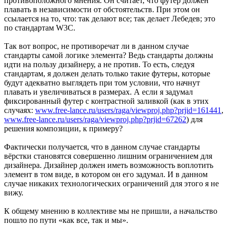
противоположного мнения. Он считает, что футер должен
плавать в независимости от обстоятельств. При этом он
ссылается на то, что: так делают все; так делает Лебедев; это
по стандартам W3C.
Так вот вопрос, не противоречат ли в данном случае
стандарты самой логике элемента? Ведь стандарты должны
идти на пользу дизайнеру, а не против. То есть, следуя
стандартам, я должен делать только такие футеры, которые
будут адекватно выглядеть при том условии, что начнут
плавать и увеличиваться в размерах. А если я задумал
фиксированный футер с контрастной заливкой (как в этих
случаях:
www.free-lance.ru/users/raga/viewproj.php?prjid=161441
,
www.free-lance.ru/users/raga/viewproj.php?prjid=67262
) для
решения композиции, к примеру?
Фактически получается, что в данном случае стандарты
вёрстки становятся совершенно лишним ограничением для
дизайнера. Дизайнер должен иметь возможность воплотить
элемент в том виде, в котором он его задумал. И в данном
случае никаких технологических ограничений для этого я не
вижу.
К общему мнению в коллективе мы не пришли, а начальство
пошло по пути «как все, так и мы».