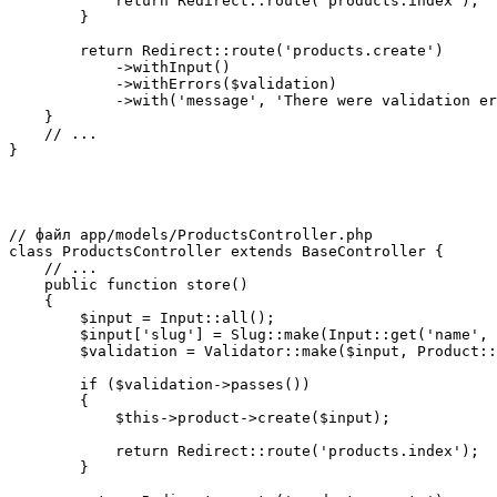
            return Redirect::route('products.index');

        }

        return Redirect::route('products.create')

            ->withInput()

            ->withErrors($validation)

            ->with('message', 'There were validation er
    }

    // ...

// файл app/models/ProductsController.php

class ProductsController extends BaseController {

    // ...

    public function store()

    {

        $input = Input::all();

        $input['slug'] = Slug::make(Input::get('name', 
        $validation = Validator::make($input, Product::
        if ($validation->passes())

        {

            $this->product->create($input);

            return Redirect::route('products.index');

        }
