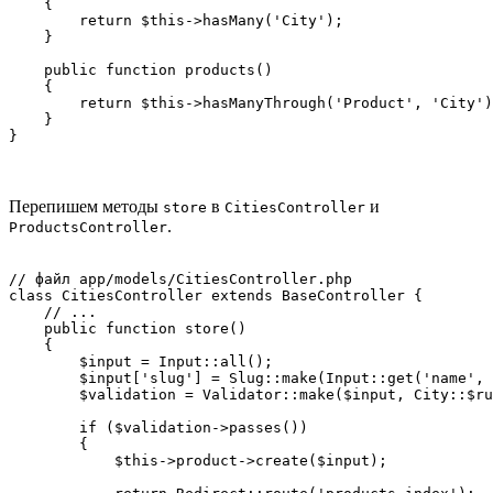
    {

        return $this->hasMany('City');

    }

    public function products()

    {

        return $this->hasManyThrough('Product', 'City')
    }

Перепишем методы
в
и
store
CitiesController
.
ProductsController
// файл app/models/CitiesController.php

class CitiesController extends BaseController {

    // ...

    public function store()

    {

        $input = Input::all();

        $input['slug'] = Slug::make(Input::get('name', 
        $validation = Validator::make($input, City::$ru
        if ($validation->passes())

        {

            $this->product->create($input);
