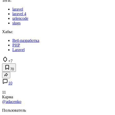
Теги:
laravel
laravel 4
urlencode
slugs
Хабы:
Веб-разработка
PHP
Laravel
+7
70
10
11
Карма
@adacenko
Пользователь