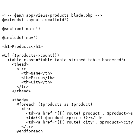
<!-- файл app/views/products.blade.php -->

@extends('layouts.scaffold')

@section('main')

@include('nav')

<h1>Products</h1>

@if ($products->count())

  <table class="table table-striped table-bordered">

    <thead>

      <tr>

        <th>Name</th>

        <th>Price</th>

        <th>City</th>

      </tr>

    </thead>

    <tbody>

      @foreach ($products as $product)

        <tr>

          <td><a href="{{{ route('product', $product->s
          <td>{{{ $product->price }}}</td>

          <td><a href="{{{ route('city', $product->city
        </tr>

      @endforeach
