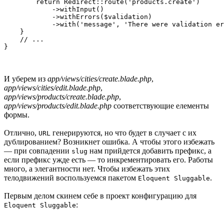
        return Redirect::route('products.create')

            ->withInput()

            ->withErrors($validation)

            ->with('message', 'There were validation er
    }

    // ...

И уберем из
app/views/cities/create.blade.php
,
app/views/cities/edit.blade.php
,
app/views/products/create.blade.php
,
app/views/products/edit.blade.php
соответствующие елементы
формы.
Отлично,
генерируются, но что будет в случает с их
URL
дублированием? Возникнет ошибка. А чтобы этого избежать
— при совпадении
нам прийдется добавить префикс, а
slug
если префикс ужде есть — то инкрементировать его. Работы
много, а элегантности нет. Чтобы избежать этих
телодвижений воспользуемся пакетом
.
Eloquent Sluggable
Первым делом скинем себе в проект конфигурацию для
:
Eloquent Sluggable