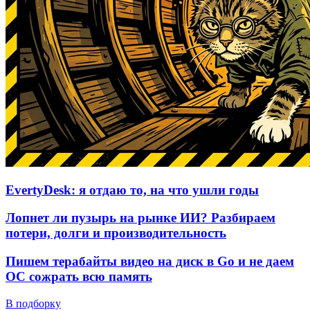
EvertyDesk: я отдаю то, на что ушли годы
Лопнет ли пузырь на рынке ИИ? Разбираем
потери, долги и производительность
Пишем терабайты видео на диск в Go и не даем
ОС сожрать всю память
В подборку