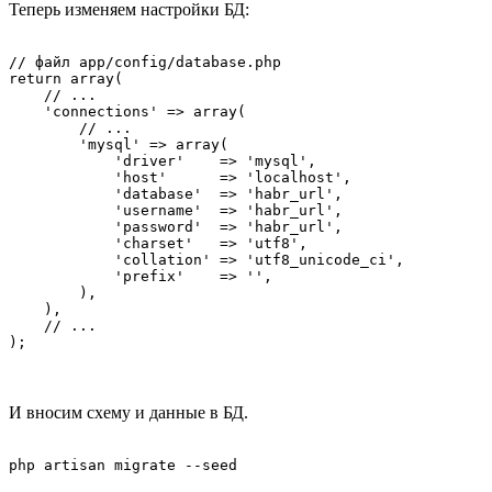
Теперь изменяем настройки БД:
// файл app/config/database.php

return array(

    // ...

    'connections' => array(

        // ...

        'mysql' => array(

            'driver'    => 'mysql',

            'host'      => 'localhost',

            'database'  => 'habr_url',

            'username'  => 'habr_url',

            'password'  => 'habr_url',

            'charset'   => 'utf8',

            'collation' => 'utf8_unicode_ci',

            'prefix'    => '',

        ),

    ),

    // ...

И вносим схему и данные в БД.