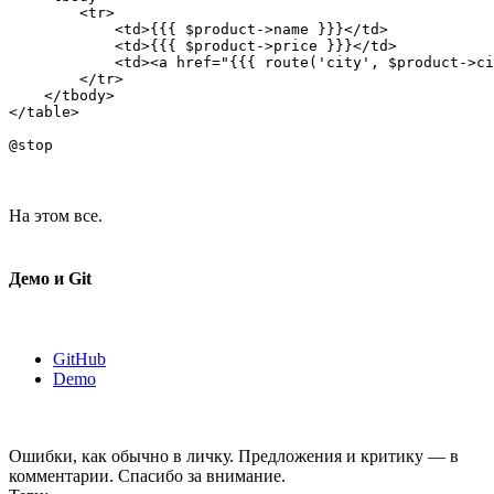
        <tr>

            <td>{{{ $product->name }}}</td>

            <td>{{{ $product->price }}}</td>

            <td><a href="{{{ route('city', $product->ci
        </tr>

    </tbody>

</table>

На этом все.
Демо и Git
GitHub
Demo
Ошибки, как обычно в личку. Предложения и критику — в
комментарии. Спасибо за внимание.