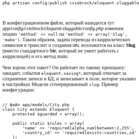
В конфигурационном файле, который находится тут
app/config/cviebrock/eloquent-sluggable/config.php
изменим
опцию
на
'method' => null
'method' => array('Slug',
. Таким образом, задача перевода из киррилических
'make')
символов в транслит и создания
возложится на класс
Slug
URL
(вместо стандартного
Str
, который не умеет работать с
киррилицей) и его метод
make
.
Чем хорош этот пакет? Он работает по такому принцыпу:
ожидает, события
, который отвечает за
eloquent.saving*
сохранение записи в БД, и записывает в поле, которое указано
в настройках Модели сгенерированный
. Пример
slug
конфигурации:
// файл app/models/City.php

class City extends Eloquent {

    protected $guarded = array();

    public static $rules = array(

        'name' => 'required|alpha_num|between:2,255',

        'country_id' => 'required|exists:countries,id'

    );
