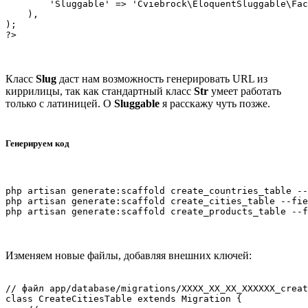
        'Sluggable' => 'Cviebrock\EloquentSluggable\Fac
    ),

);

Класс
Slug
даст нам возможность генерировать URL из
киррилицы, так как стандартный класс
Str
умеет работать
только с латиницей. О
Sluggable
я расскажу чуть позже.
Генерируем код
php artisan generate:scaffold create_countries_table --
php artisan generate:scaffold create_cities_table --fie
Изменяем новые файлы, добавляя внешних ключей:
// файл app/database/migrations/ХХХХ_ХХ_ХХ_ХХХХХХ_creat
class CreateCitiesTable extends Migration {
