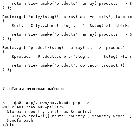
    return View::make('products', array('products' => $
}));

Route::get('city/{slug}', array('as' => 'city', functio
{

    $city = City::where('slug', '=', $slug)->firstOrFai
    return View::make('products', array('products' => $
}));

Route::get('product/{slug}', array('as' => 'product', f
{

    $product = Product::where('slug', '=', $slug)->firs
    return View::make('product', compact('product'));

И добавим несколько шаблонов:
<!-- файл app/views/nav.blade.php -->

<ul class="nav nav-pills">

  @foreach(Country::all() as $country)

    <li><a href="{{{ route('country', $country->code) }
  @endforeach
