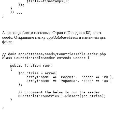
            $table->timestamps();

        });

    }

    // ...

А так же добавим несколько Стран и Городов в БД через
. Открываем папку
app/database/seeds
и изменяем два
seeds
файла:
// файл app/database/seeds/CountriesTableSeeder.php

class CountriesTableSeeder extends Seeder {

    public function run()

    {

        $countries = array(

            array('name' => 'Россия',  'code' => 'ru'),

            array('name' => 'Украина', 'code' => 'ua')

        );

        // Uncomment the below to run the seeder

        DB::table('countries')->insert($countries);

    }
