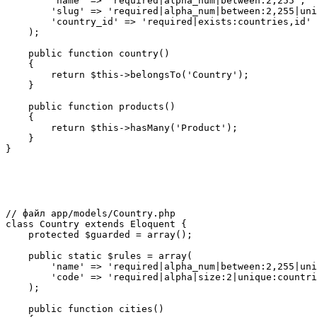
        'name' => 'required|alpha_num|between:2,255',

        'slug' => 'required|alpha_num|between:2,255|uni
        'country_id' => 'required|exists:countries,id'

    );

    public function country()

    {

        return $this->belongsTo('Country');

    }

    public function products()

    {

        return $this->hasMany('Product');

    }

}

// файл app/models/Country.php

class Country extends Eloquent {

    protected $guarded = array();

    public static $rules = array(

        'name' => 'required|alpha_num|between:2,255|uni
        'code' => 'required|alpha|size:2|unique:countri
    );

    public function cities()
