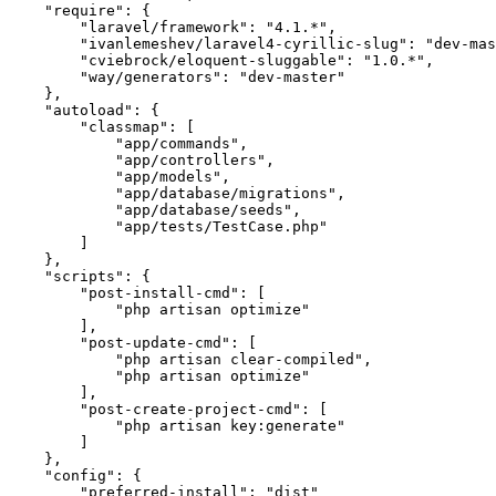
    "require": {

        "laravel/framework": "4.1.*",

        "ivanlemeshev/laravel4-cyrillic-slug": "dev-mas
        "cviebrock/eloquent-sluggable": "1.0.*",

        "way/generators": "dev-master"

    },

    "autoload": {

        "classmap": [

            "app/commands",

            "app/controllers",

            "app/models",

            "app/database/migrations",

            "app/database/seeds",

            "app/tests/TestCase.php"

        ]

    },

    "scripts": {

        "post-install-cmd": [

            "php artisan optimize"

        ],

        "post-update-cmd": [

            "php artisan clear-compiled",

            "php artisan optimize"

        ],

        "post-create-project-cmd": [

            "php artisan key:generate"

        ]

    },

    "config": {

        "preferred-install": "dist"
