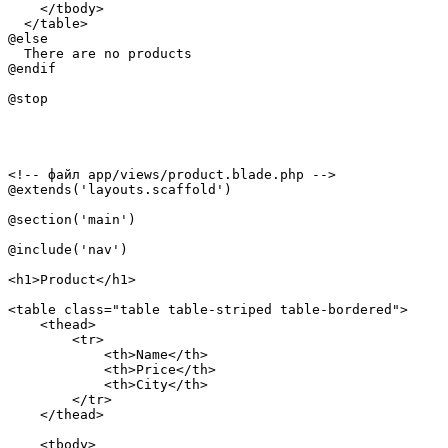
    </tbody>

  </table>

@else

  There are no products

@endif

<!-- файл app/views/product.blade.php -->

@extends('layouts.scaffold')

@section('main')

@include('nav')

<h1>Product</h1>

<table class="table table-striped table-bordered">

    <thead>

        <tr>

            <th>Name</th>

            <th>Price</th>

            <th>City</th>

        </tr>

    </thead>

    <tbody>
