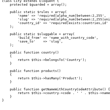
class City extends Eloquent {

    protected $guarded = array();

    public static $rules = array(

        'name' => 'required|alpha_num|between:2,255',

        'slug' => 'required|alpha_num|between:2,255|uni
        'country_id' => 'required|exists:countries,id'

    );

    public static $sluggable = array(

        'build_from' => 'name_with_country_code',

        'save_to'    => 'slug',

    );

    public function country()

    {

        return $this->belongsTo('Country');

    }

    public function products()

    {

        return $this->hasMany('Product');

    }

    public function getNameWithCountryCodeAttribute() {

        return $this->country->code . ' ' . $this->name
    }
