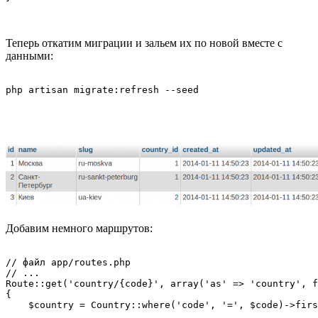
Теперь откатим миграции и зальем их по новой вместе с
данными:
Добавим немного маршрутов:
// файл app/routes.php

// ...

Route::get('country/{code}', array('as' => 'country', f
{

    $country = Country::where('code', '=', $code)->firs