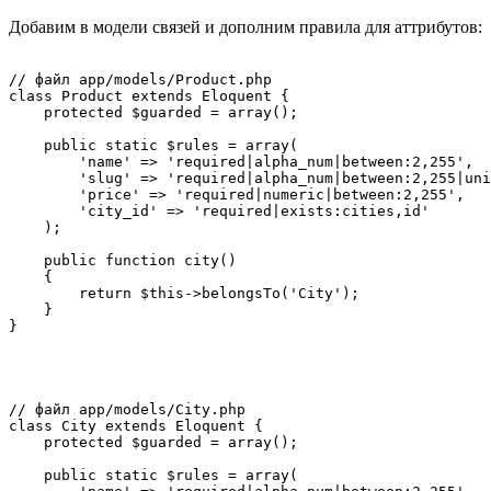
Добавим в модели связей и дополним правила для аттрибутов:
// файл app/models/Product.php

class Product extends Eloquent {

    protected $guarded = array();

    public static $rules = array(

        'name' => 'required|alpha_num|between:2,255',

        'slug' => 'required|alpha_num|between:2,255|uni
        'price' => 'required|numeric|between:2,255',

        'city_id' => 'required|exists:cities,id'

    );

    public function city()

    {

        return $this->belongsTo('City');

    }

// файл app/models/City.php

class City extends Eloquent {

    protected $guarded = array();

    public static $rules = array(
