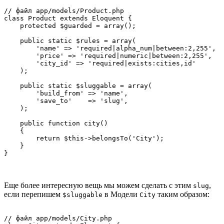
// файл app/models/Product.php

class Product extends Eloquent {

    protected $guarded = array();

    public static $rules = array(

        'name' => 'required|alpha_num|between:2,255',

        'price' => 'required|numeric|between:2,255',

        'city_id' => 'required|exists:cities,id'

    );

    public static $sluggable = array(

        'build_from' => 'name',

        'save_to'    => 'slug',

    );

    public function city()

    {

        return $this->belongsTo('City');

    }

Еще более интересную вещь мы можем сделать с этим
,
slug
если перепишем
в Модели
таким образом:
$sluggable
City
// файл app/models/City.php
