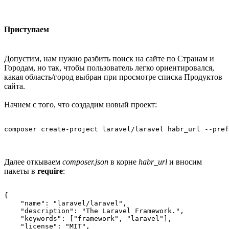
Приступаем
Допустим, нам нужно разбить поиск на сайте по Странам и
Городам, но так, чтобы пользователь легко ориентировался,
какая область/город выбран при просмотре списка Продуктов
сайта.
Начнем с того, что создадим новый проект:
Далее откываем
composer.json
в корне
habr_url
и вносим
пакеты в
require
:
{

    "name": "laravel/laravel",

    "description": "The Laravel Framework.",

    "keywords": ["framework", "laravel"],

    "license": "MIT",
