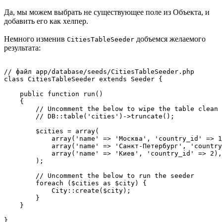
Да, мы можем выбрать не существующее поле из Объекта, и
добавить его как хелпер.
Немного изменив
добъемся желаемого
CitiesTableSeeder
результата:
// файл app/database/seeds/CitiesTableSeeder.php

class CitiesTableSeeder extends Seeder {

    public function run()

    {

        // Uncomment the below to wipe the table clean 
        // DB::table('cities')->truncate();

        $cities = array(

            array('name' => 'Москва', 'country_id' => 1
            array('name' => 'Санкт-Петербург', 'country
            array('name' => 'Киев', 'country_id' => 2),

        );

        // Uncomment the below to run the seeder

        foreach ($cities as $city) {

            City::create($city);

        }

    }
