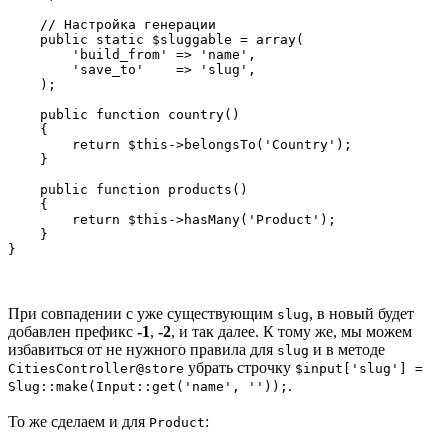
    // Настройка генерации

    public static $sluggable = array(

        'build_from' => 'name',

        'save_to'    => 'slug',

    );

    public function country()

    {

        return $this->belongsTo('Country');

    }

    public function products()

    {

        return $this->hasMany('Product');

    }

При совпадении с уже существующим
, в новый будет
slug
добавлен префикс
-1
,
-2
, и так далее. К тому же, мы можем
избавиться от не нужного правила для
и в методе
slug
убрать строчку
CitiesController@store
$input['slug'] =
.
Slug::make(Input::get('name', ''));
То же сделаем и для
:
Product