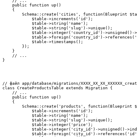
    // ...

    public function up()

    {

        Schema::create('cities', function(Blueprint $ta
            $table->increments('id');

            $table->string('name');

            $table->string('slug')->unique();

            $table->integer('country_id')->unsigned()->
            $table->foreign('country_id')->references('
            $table->timestamps();

        });

    }

    // ...

// файл app/database/migrations/ХХХХ_ХХ_ХХ_ХХХХХХ_creat
class CreateProductsTable extends Migration {

    // ...

    public function up()

    {

        Schema::create('products', function(Blueprint $
            $table->increments('id');

            $table->string('name');

            $table->string('slug')->unique();

            $table->integer('price');

            $table->integer('city_id')->unsigned()->ind
            $table->foreign('city_id')->references('id'