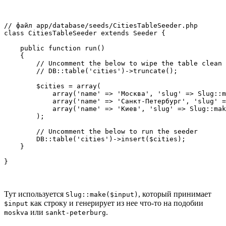
// файл app/database/seeds/CitiesTableSeeder.php

class CitiesTableSeeder extends Seeder {

    public function run()

    {

        // Uncomment the below to wipe the table clean 
        // DB::table('cities')->truncate();

        $cities = array(

            array('name' => 'Москва', 'slug' => Slug::m
            array('name' => 'Санкт-Петербург', 'slug' =
            array('name' => 'Киев', 'slug' => Slug::mak
        );

        // Uncomment the below to run the seeder

        DB::table('cities')->insert($cities);

    }

Тут используется
, который принимает
Slug::make($input)
как строку и генерирует из нее что-то на подобии
$input
или
.
moskva
sankt-peterburg