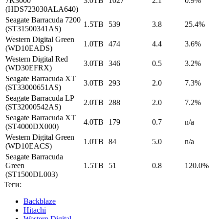
7K3000
3.0TB
1027
2.1
0.9%
(HDS723030ALA640)
Seagate Barracuda 7200
1.5TB
539
3.8
25.4%
(ST31500341AS)
Western Digital Green
1.0TB
474
4.4
3.6%
(WD10EADS)
Western Digital Red
3.0TB
346
0.5
3.2%
(WD30EFRX)
Seagate Barracuda XT
3.0TB
293
2.0
7.3%
(ST33000651AS)
Seagate Barracuda LP
2.0TB
288
2.0
7.2%
(ST32000542AS)
Seagate Barracuda XT
4.0TB
179
0.7
n/a
(ST4000DX000)
Western Digital Green
1.0TB
84
5.0
n/a
(WD10EACS)
Seagate Barracuda
Green
1.5TB
51
0.8
120.0%
(ST1500DL003)
Теги:
Backblaze
Hitachi
Western Digital