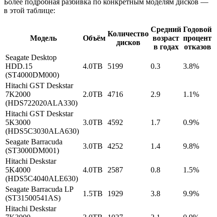
Более подробная разбивка по конкретным моделям дисков —
в этой таблице:
Средний
Годовой
Количество
Модель
Объём
возраст
процент
дисков
в годах
отказов
Seagate Desktop
HDD.15
4.0TB
5199
0.3
3.8%
(ST4000DM000)
Hitachi GST Deskstar
7K2000
2.0TB
4716
2.9
1.1%
(HDS722020ALA330)
Hitachi GST Deskstar
5K3000
3.0TB
4592
1.7
0.9%
(HDS5C3030ALA630)
Seagate Barracuda
3.0TB
4252
1.4
9.8%
(ST3000DM001)
Hitachi Deskstar
5K4000
4.0TB
2587
0.8
1.5%
(HDS5C4040ALE630)
Seagate Barracuda LP
1.5TB
1929
3.8
9.9%
(ST31500541AS)
Hitachi Deskstar