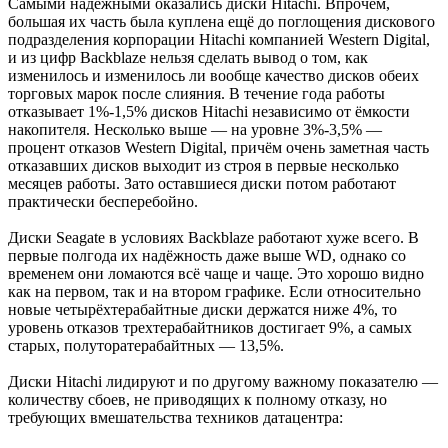
Самыми надёжными оказались диски Hitachi. Впрочем,
большая их часть была куплена ещё до поглощения дискового
подразделения корпорации Hitachi компанией Western Digital,
и из цифр Backblaze нельзя сделать вывод о том, как
изменилось и изменилось ли вообще качество дисков обеих
торговых марок после слияния. В течение года работы
отказывает 1%-1,5% дисков Hitachi независимо от ёмкости
накопителя. Несколько выше — на уровне 3%-3,5% —
процент отказов Western Digital, причём очень заметная часть
отказавших дисков выходит из строя в первые несколько
месяцев работы. Зато оставшиеся диски потом работают
практически бесперебойно.
Диски Seagate в условиях Backblaze работают хуже всего. В
первые полгода их надёжность даже выше WD, однако со
временем они ломаются всё чаще и чаще. Это хорошо видно
как на первом, так и на втором графике. Если относительно
новые четырёхтерабайтные диски держатся ниже 4%, то
уровень отказов трехтерабайтников достигает 9%, а самых
старых, полуторатерабайтных — 13,5%.
Диски Hitachi лидируют и по другому важному показателю —
количеству сбоев, не приводящих к полному отказу, но
требующих вмешательства техников датацентра: