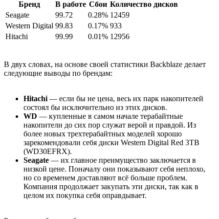
Бренд
В работе
Сбои
Количество дисков
Seagate
99.72
0.28%
12459
Western Digital
99.83
0.17%
933
Hitachi
99.99
0.01%
12956
В двух словах, на основе своей статистики Backblaze делает
следующие выводы по брендам:
Hitachi
— если бы не цена, весь их парк накопителей
состоял бы исключительно из этих дисков.
WD
— купленные в самом начале терабайтные
накопители до сих пор служат верой и правдой. Из
более новых трехтерабайтных моделей хорошо
зарекомендовали себя диски Western Digital Red 3TB
(WD30EFRX).
Seagate
— их главное преимущество заключается в
низкой цене. Поначалу они показывают себя неплохо,
но со временем доставляют всё больше проблем.
Компания продолжает закупать эти диски, так как в
целом их покупка себя оправдывает.