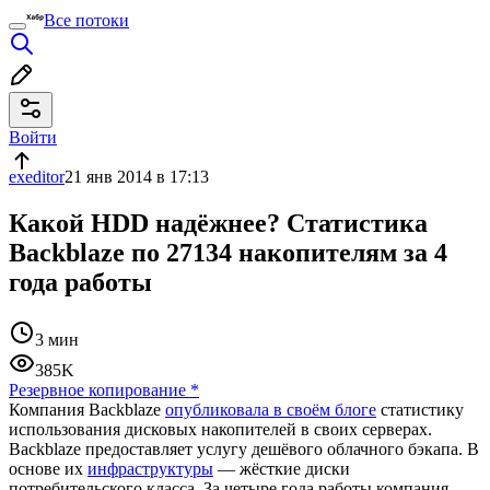
Все потоки
Войти
exeditor
21 янв 2014 в 17:13
Какой HDD надёжнее? Статистика
Backblaze по 27134 накопителям за 4
года работы
3 мин
385K
Резервное копирование
*
Компания Backblaze
опубликовала в своём блоге
статистику
использования дисковых накопителей в своих серверах.
Backblaze предоставляет услугу дешёвого облачного бэкапа. В
основе их
инфраструктуры
— жёсткие диски
потребительского класса. За четыре года работы компания