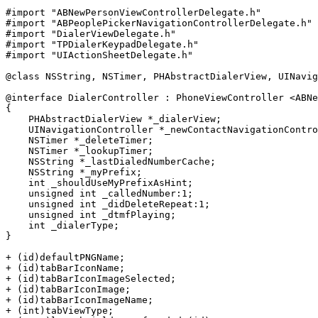
#import "ABNewPersonViewControllerDelegate.h"

#import "ABPeoplePickerNavigationControllerDelegate.h"

#import "DialerViewDelegate.h"

#import "TPDialerKeypadDelegate.h"

#import "UIActionSheetDelegate.h"

@class NSString, NSTimer, PHAbstractDialerView, UINavig
@interface DialerController : PhoneViewController <ABNe
{

    PHAbstractDialerView *_dialerView;

    UINavigationController *_newContactNavigationContro
    NSTimer *_deleteTimer;

    NSTimer *_lookupTimer;

    NSString *_lastDialedNumberCache;

    NSString *_myPrefix;

    int _shouldUseMyPrefixAsHint;

    unsigned int _calledNumber:1;

    unsigned int _didDeleteRepeat:1;

    unsigned int _dtmfPlaying;

    int _dialerType;

}

+ (id)defaultPNGName;

+ (id)tabBarIconName;

+ (id)tabBarIconImageSelected;

+ (id)tabBarIconImage;

+ (id)tabBarIconImageName;

+ (int)tabViewType;
