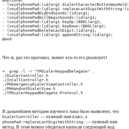
@optional

- (void)phonePad:(id)arg1 dialerCharacterButtonWasHeld:
- (void)phonePad:(id)arg1 replaceLastDigitWithString:(i
- (void)phonePadDidEndSounds:(id)arg1;

- (void)phonePadWillBeginSounds:(id)arg1;

- (void)phonePad:(id)arg1 keyUp:(BOOL)arg2;

- (void)phonePad:(id)arg1 keyDown:(BOOL)arg2;

- (void)phonePadDeleteLastDigit:(id)arg1;

- (void)phonePad:(id)arg1 appendString:(id)arg2;

Что ж, раз это протокол, значит кто-то его реализует!
➜  grep -l -r "TPDialerKeypadDelegate" .

./DialerController.h

./InCallController.h

./PHEmergencyDialerViewController.h

./PHHandsetDialerView.h

В дальнейшем методом научного тыка было выявлено, что
— нужный нам класс, а
DialerController
— нужный нам
phonePad:replaceLastDigitWithString:
метод. В этом можно убедиться написав следующий код: