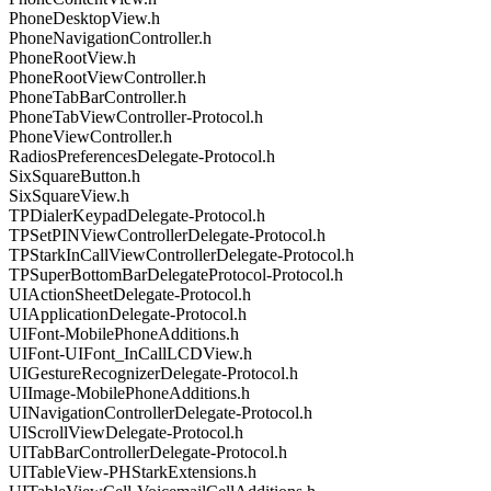
PhoneDesktopView.h
PhoneNavigationController.h
PhoneRootView.h
PhoneRootViewController.h
PhoneTabBarController.h
PhoneTabViewController-Protocol.h
PhoneViewController.h
RadiosPreferencesDelegate-Protocol.h
SixSquareButton.h
SixSquareView.h
TPDialerKeypadDelegate-Protocol.h
TPSetPINViewControllerDelegate-Protocol.h
TPStarkInCallViewControllerDelegate-Protocol.h
TPSuperBottomBarDelegateProtocol-Protocol.h
UIActionSheetDelegate-Protocol.h
UIApplicationDelegate-Protocol.h
UIFont-MobilePhoneAdditions.h
UIFont-UIFont_InCallLCDView.h
UIGestureRecognizerDelegate-Protocol.h
UIImage-MobilePhoneAdditions.h
UINavigationControllerDelegate-Protocol.h
UIScrollViewDelegate-Protocol.h
UITabBarControllerDelegate-Protocol.h
UITableView-PHStarkExtensions.h