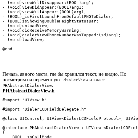
- (void)viewWillDisappear:(BOOL)arg1;

- (void)viewDidAppear:(BOOL)arg1;

- (void)viewWillAppear:(BOOL)arg1;

- (BOOL)_isFirstLaunchFromDefaultPNGToDialer;

- (BOOL)isShowingDoubleHeightStatusBar;

- (void)unloadView;

- (void)didReceiveMemoryWarning;

- (void)dialerViewPhoneNumberWasTapped:(id)arg1;

- (void)loadView;

Печаль, явного места, где бы хранился текст, не видно. Но
посмотрим на переменную
и класс
_dialerView
.
PHAbstractDialerView
PHAbstractDialerView.h
#import "UIView.h"

#import "DialerLCDFieldDelegate.h"

@class UIControl, UIView<DialerLCDFieldProtocol>, UIVie
@interface PHAbstractDialerView : UIView <DialerLCDFiel
{

    BOOL _inCallMode;
