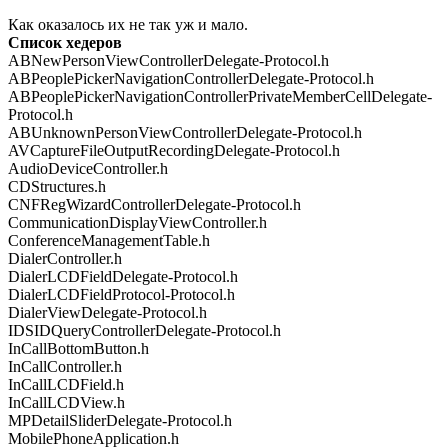
Как оказалось их не так уж и мало.
Список хедеров
ABNewPersonViewControllerDelegate-Protocol.h
ABPeoplePickerNavigationControllerDelegate-Protocol.h
ABPeoplePickerNavigationControllerPrivateMemberCellDelegate-
Protocol.h
ABUnknownPersonViewControllerDelegate-Protocol.h
AVCaptureFileOutputRecordingDelegate-Protocol.h
AudioDeviceController.h
CDStructures.h
CNFRegWizardControllerDelegate-Protocol.h
CommunicationDisplayViewController.h
ConferenceManagementTable.h
DialerController.h
DialerLCDFieldDelegate-Protocol.h
DialerLCDFieldProtocol-Protocol.h
DialerViewDelegate-Protocol.h
IDSIDQueryControllerDelegate-Protocol.h
InCallBottomButton.h
InCallController.h
InCallLCDField.h
InCallLCDView.h
MPDetailSliderDelegate-Protocol.h
MobilePhoneApplication.h