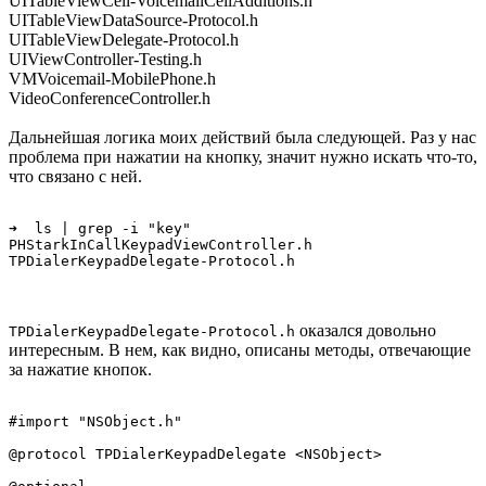
UITableViewCell-VoicemailCellAdditions.h
UITableViewDataSource-Protocol.h
UITableViewDelegate-Protocol.h
UIViewController-Testing.h
VMVoicemail-MobilePhone.h
VideoConferenceController.h
Дальнейшая логика моих действий была следующей. Раз у нас
проблема при нажатии на кнопку, значит нужно искать что-то,
что связано с ней.
➜  ls | grep -i "key"

PHStarkInCallKeypadViewController.h

оказался довольно
TPDialerKeypadDelegate-Protocol.h
интересным. В нем, как видно, описаны методы, отвечающие
за нажатие кнопок.
#import "NSObject.h"

@protocol TPDialerKeypadDelegate <NSObject>
