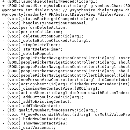
+ (BOOL)launchFieldTestIfNeeded:(id)arg1;

+ (BOOL)shouldStringAutoDial:(id)arg1 givenLastChar:(BO
@property int dialerType; // @synthesize dialerType=_di
@property(readonly) PHAbstractDialerView *dialerView; /
- (void)_statusBarHeightChanged:(id)arg1;

- (void)_handleSIMInsertionOrRemoval;

- (void)performDeleteAction;

- (void)performCallAction;

- (void)_deleteButtonDown:(id)arg1;

- (void)_deleteButtonClicked:(id)arg1;

- (void)_stopDeleteTimer;

- (void)_startDeleteTimer;

- (void)_deleteRepeat;

- (void)peoplePickerNavigationController:(id)arg1 inser
- (BOOL)peoplePickerNavigationController:(id)arg1 shoul
- (BOOL)peoplePickerNavigationController:(id)arg1 shoul
- (BOOL)peoplePickerNavigationController:(id)arg1 shoul
- (void)peoplePickerNavigationControllerDidCancel:(id)a
- (void)newPersonViewController:(id)arg1 didCompleteWit
- (void)actionSheet:(id)arg1 clickedButtonAtIndex:(int)
- (void)_dismissNewContactView:(BOOL)arg1;

- (void)actionSheet:(id)arg1 didDismissWithButtonIndex:
- (void)_addButtonClicked:(id)arg1;

- (void)_addToExistingContact;

- (void)_addToNewContact;

- (id)_qualifyNumberIfNecessary:(id)arg1;

- (void *)_newPersonWithValue:(id)arg1 forMultiValuePro
- (void)_hideNewContactView;

- (void)_showNewContactView;

- (void)_dialVoicemail;
