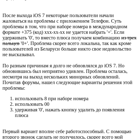
После выхода iOS 7 некоторые пользователи начали
жаловаться на проблемы с приложением Телефон. Суть
проблемы в том, что при наборе номера в международном
формате +375 (код) xxx-xx-xx не удается набрать '+'. Если
удерживать '0', то вместо плюса получаем комбинацию
из трех
пальцев
'0+'. Проблема скорее всего локальна, так как кроме
пользователей из Беларуси больше никто свое недовольство
не высказывал.
По разным причинам я долго не обновлялся до iOS 7. Но
обновившись был неприятно удивлен. Проблема осталась,
несмотря на выход нескольких минорных обновлений.
Почитав форумы, нашел следующие варианты решения этой
проблемы:
использовать 8 при наборе номера
использовать 00
удерживая '0', нажать кнопку удалить до появления
плюса
Первый вариант вполне себе работоспособный. С помощью
второго звонок сделать не получилось, скорее всего мой