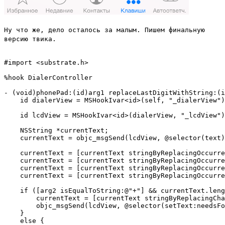
Ну что же, дело осталось за малым. Пишем финальную
версию твика.
#import <substrate.h>

%hook DialerController

- (void)phonePad:(id)arg1 replaceLastDigitWithString:(i
    id dialerView = MSHookIvar<id>(self, "_dialerView")
    id lcdView = MSHookIvar<id>(dialerView, "_lcdView")
    NSString *currentText;

    currentText = objc_msgSend(lcdView, @selector(text)
    currentText = [currentText stringByReplacingOccurre
    currentText = [currentText stringByReplacingOccurre
    currentText = [currentText stringByReplacingOccurre
    currentText = [currentText stringByReplacingOccurre
    if ([arg2 isEqualToString:@"+"] && currentText.leng
        currentText = [currentText stringByReplacingCha
        objc_msgSend(lcdView, @selector(setText:needsFo
    }

    else {
