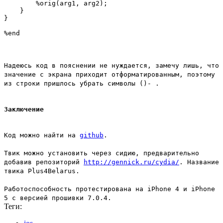
        %orig(arg1, arg2);

    }

}

Надеюсь код в пояснении не нуждается, замечу лишь, что
значение с экрана приходит отформатированным, поэтому
из строки пришлось убрать символы
()-
.
Заключение
Код можно найти на
github
.
Твик можно установить через сидию, предварительно
добавив репозиторий
http://gennick.ru/cydia/
. Название
твика Plus4Belarus.
Работоспособность протестирована на iPhone 4 и iPhone
5 c версией прошивки 7.0.4.
Теги: