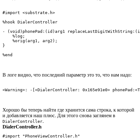
#import <substrate.h>

%hook DialerController

- (void)phonePad:(id)arg1 replaceLastDigitWithString:(i
    %log;

    %orig(arg1, arg2);

}

В логе видно, что последний параметр это то, что нам надо:
Хорошо бы теперь найти где хранится сама строка, к которой
и добавляется наш плюс. Для этого снова заглянем в
.
DialerController
DialerController.h
#import "PhoneViewController.h"
