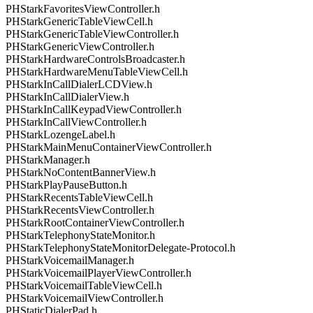
PHStarkFavoritesViewController.h
PHStarkGenericTableViewCell.h
PHStarkGenericTableViewController.h
PHStarkGenericViewController.h
PHStarkHardwareControlsBroadcaster.h
PHStarkHardwareMenuTableViewCell.h
PHStarkInCallDialerLCDView.h
PHStarkInCallDialerView.h
PHStarkInCallKeypadViewController.h
PHStarkInCallViewController.h
PHStarkLozengeLabel.h
PHStarkMainMenuContainerViewController.h
PHStarkManager.h
PHStarkNoContentBannerView.h
PHStarkPlayPauseButton.h
PHStarkRecentsTableViewCell.h
PHStarkRecentsViewController.h
PHStarkRootContainerViewController.h
PHStarkTelephonyStateMonitor.h
PHStarkTelephonyStateMonitorDelegate-Protocol.h
PHStarkVoicemailManager.h
PHStarkVoicemailPlayerViewController.h
PHStarkVoicemailTableViewCell.h
PHStarkVoicemailViewController.h
PHStaticDialerPad.h