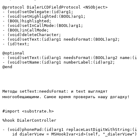
@protocol DialerLCDFieldProtocol <NSObject>

- (void)setDelegate:(id)arg1;

- (void)setHighlighted:(BOOL)arg1;

- (BOOL)highlighted;

- (void)setInCallMode:(BOOL)arg1;

- (BOOL)inCallMode;

- (void)deleteCharacter;

- (void)setText:(id)arg1 needsFormat:(BOOL)arg2;

- (id)text;

@optional

- (void)setText:(id)arg1 needsFormat:(BOOL)arg2 name:(i
- (void)setName:(id)arg1 numberLabel:(id)arg2;

Методы
setText:needsFormat:
и
text
выглядят
многообещающими. Самое время проверить нашу догадку!
#import <substrate.h>

%hook DialerController

- (void)phonePad:(id)arg1 replaceLastDigitWithString:(i
    id dialerView = MSHookIvar<id>(self, "_dialerView")