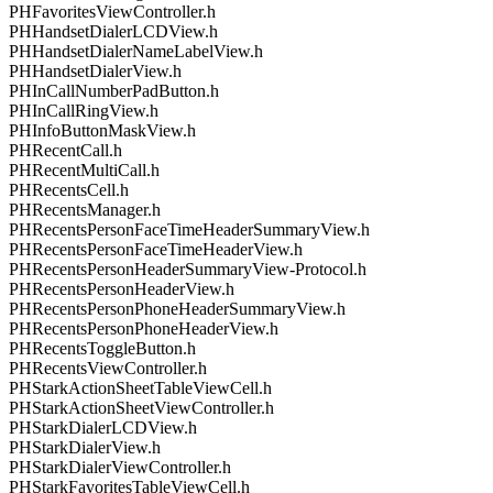
PHFavoritesViewController.h
PHHandsetDialerLCDView.h
PHHandsetDialerNameLabelView.h
PHHandsetDialerView.h
PHInCallNumberPadButton.h
PHInCallRingView.h
PHInfoButtonMaskView.h
PHRecentCall.h
PHRecentMultiCall.h
PHRecentsCell.h
PHRecentsManager.h
PHRecentsPersonFaceTimeHeaderSummaryView.h
PHRecentsPersonFaceTimeHeaderView.h
PHRecentsPersonHeaderSummaryView-Protocol.h
PHRecentsPersonHeaderView.h
PHRecentsPersonPhoneHeaderSummaryView.h
PHRecentsPersonPhoneHeaderView.h
PHRecentsToggleButton.h
PHRecentsViewController.h
PHStarkActionSheetTableViewCell.h
PHStarkActionSheetViewController.h
PHStarkDialerLCDView.h
PHStarkDialerView.h
PHStarkDialerViewController.h
PHStarkFavoritesTableViewCell.h