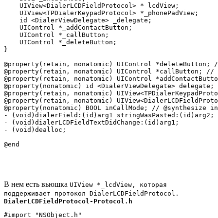
    UIView<DialerLCDFieldProtocol> *_lcdView;

    UIView<TPDialerKeypadProtocol> *_phonePadView;

    id <DialerViewDelegate> _delegate;

    UIControl *_addContactButton;

    UIControl *_callButton;

    UIControl *_deleteButton;

}

@property(retain, nonatomic) UIControl *deleteButton; /
@property(retain, nonatomic) UIControl *callButton; // 
@property(retain, nonatomic) UIControl *addContactButto
@property(nonatomic) id <DialerViewDelegate> delegate; 
@property(retain, nonatomic) UIView<TPDialerKeypadProto
@property(retain, nonatomic) UIView<DialerLCDFieldProto
@property(nonatomic) BOOL inCallMode; // @synthesize in
- (void)dialerField:(id)arg1 stringWasPasted:(id)arg2;

- (void)dialerLCDFieldTextDidChange:(id)arg1;

- (void)dealloc;

В нем есть вьюшка
UIView *_lcdView, которая
поддерживает протокол DialerLCDFieldProtocol
.
DialerLCDFieldProtocol-Protocol.h
#import "NSObject.h"
