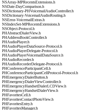
NSArray-MPRecentsExtensions.h
NSDate-DayComparison.h
NSDictionary-PHVoicemailAudioController.h
NSDictionary-VoicemailAudioRouting.h
NSError-VoicemailExtras.h
NSIndexSet-MPRecentsExtensions.h
NSObject-Protocol.h
PHAbstractDialerView.h
PHAddressBookController.h
PHAudioPlayer.h
PHAudioPlayerDataSource-Protocol.h
PHAudioPlayerDelegate-Protocol.h
PHAudioPlayerVoicemailDataSource.h
PHAudioRecorder.h
PHAudioRecorderDelegate-Protocol.h
PHConferenceParticipantCell.h
PHConferenceParticipantCellProtocol-Protocol.h
PHEmergencyDialerButton.h
PHEmergencyDialerViewController.h
PHEmergencyHandsetDialerLCDView.h
PHEmergencyHandsetDialerView.h
PHFavoritesCell.h
PHFavoritesContactPhotoView.h
PHFavoritesEntry.h
PHFavoritesManager.h