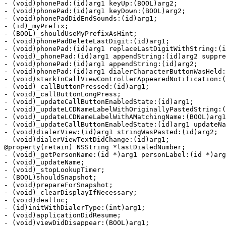
- (void)phonePad:(id)arg1 keyUp:(BOOL)arg2;

- (void)phonePad:(id)arg1 keyDown:(BOOL)arg2;

- (void)phonePadDidEndSounds:(id)arg1;

- (id)_myPrefix;

- (BOOL)_shouldUseMyPrefixAsHint;

- (void)phonePadDeleteLastDigit:(id)arg1;

- (void)phonePad:(id)arg1 replaceLastDigitWithString:(i
- (void)_phonePad:(id)arg1 appendString:(id)arg2 suppre
- (void)phonePad:(id)arg1 appendString:(id)arg2;

- (void)phonePad:(id)arg1 dialerCharacterButtonWasHeld:
- (void)starkInCallViewControllerAppearedNotification:(
- (void)_callButtonPressed:(id)arg1;

- (void)_callButtonLongPress;

- (void)_updateCallButtonEnabledState:(id)arg1;

- (void)_updateLCDNameLabelWithOriginallyPastedString:(
- (void)_updateLCDNameLabelWithAMatchingName:(BOOL)arg1
- (void)_updateCallButtonEnabledState:(id)arg1 updateNa
- (void)dialerView:(id)arg1 stringWasPasted:(id)arg2;

- (void)dialerViewTextDidChange:(id)arg1;

@property(retain) NSString *lastDialedNumber;

- (void)_getPersonName:(id *)arg1 personLabel:(id *)arg
- (void)_updateName;

- (void)_stopLookupTimer;

- (BOOL)shouldSnapshot;

- (void)prepareForSnapshot;

- (void)_clearDisplayIfNecessary;

- (void)dealloc;

- (id)initWithDialerType:(int)arg1;

- (void)applicationDidResume;

- (void)viewDidDisappear:(BOOL)arg1;
