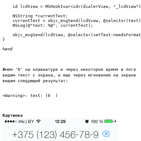
    id lcdView = MSHookIvar<id>(dialerView, "_lcdView")
    NSString *currentText;

    currentText = objc_msgSend(lcdView, @selector(text)
    NSLog(@"text: %@", currentText);

    objc_msgSend(lcdView, @selector(setText:needsFormat
}

Жмем '0' на клавиатуре и через некоторое время в логе
видим текст с экрана, а еще через мгновение на экране
видим следующий результат:
Картинка