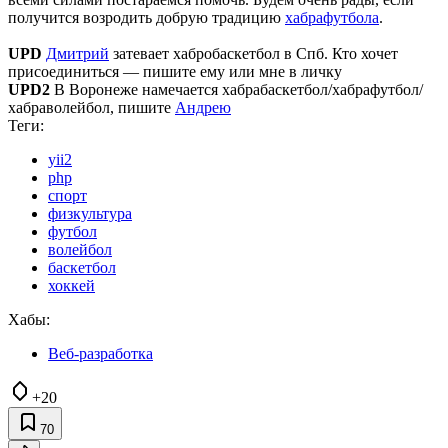
получится возродить добрую традицию
хабрафутбола
.
UPD
Дмитрий
затевает хабробаскетбол в Спб. Кто хочет
присоединиться — пишите ему или мне в личку
UPD2
В Воронеже намечается хабрабаскетбол/хабрафутбол/
хабраволейбол, пишите
Андрею
Теги:
yii2
php
спорт
физкультура
футбол
волейбол
баскетбол
хоккей
Хабы:
Веб-разработка
+20
70