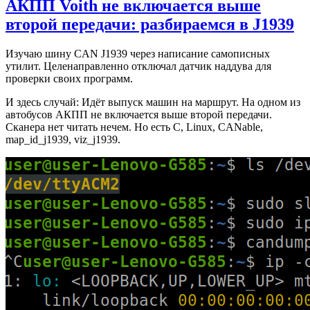
АКПП Voith не включается выше
второй передачи: разбираемся в J1939
Изучаю шину CAN J1939 через написание самописных
утилит. Целенаправленно отключал датчик наддува для
проверки своих программ.
И здесь случай: Идёт выпуск машин на маршрут. На одном из
автобусов АКПП не включается выше второй передачи.
Сканера нет читать нечем. Но есть C, Linux, CANable,
map_id_j1939, viz_j1939.