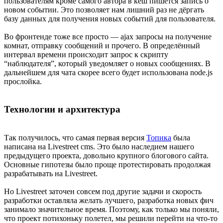
пользователям кроме самого автора в кеш пишется запись о
новом событии. Это позволяет нам лишний раз не дёргать
базу данных для получения новых событий для пользователя.
Во фронтенде тоже все просто — ajax запросы на получение
комнат, отправку сообщений и прочего. В определённый
интервал времени происходит запрос к скрипту
“наблюдателя”, который уведомляет о новых сообщениях. В
дальнейшем для чата скорее всего будет использована node.js
прослойка.
Технологии и архитектура
Так получилось, что самая первая версия
Топика
была
написана на Livestreet cms. Это было наследием нашего
предыдущего проекта, довольно крупного блогового сайта.
Основные гипотезы было проще протестировать продолжая
разрабатывать на Livestreet.
Но Livestreet заточен совсем под другие задачи и скорость
разработки оставляла желать лучшего, разработка новых фич
занимало значительное время. Поэтому, как только мы поняли,
что проект потихоньку полетел, мы решили перейти на что-то