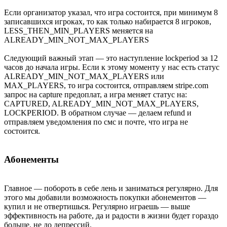
Если организатор указал, что игра состоится, при минимум 8
записавшихся игроках, то как только набирается 8 игроков,
LESS_THEN_MIN_PLAYERS меняется на
ALREADY_MIN_NOT_MAX_PLAYERS
Следующий важный этап — это наступление lockperiod за 12
часов до начала игры. Если к этому моменту у нас есть статус
ALREADY_MIN_NOT_MAX_PLAYERS или
MAX_PLAYERS, то игра состоится, отправляем stripe.com
запрос на capture предоплат, а игра меняет статус на:
CAPTURED, ALREADY_MIN_NOT_MAX_PLAYERS,
LOCKPERIOD. В обратном случае — делаем refund и
отправляем уведомления по смс и почте, что игра не
состоится.
Абонементы
Главное — побороть в себе лень и заниматься регулярно. Для
этого мы добавили возможность покупки абонементов —
купил и не отвертишься. Регулярно играешь — выше
эффективность на работе, да и радости в жизни будет гораздо
больше, не до депрессий.