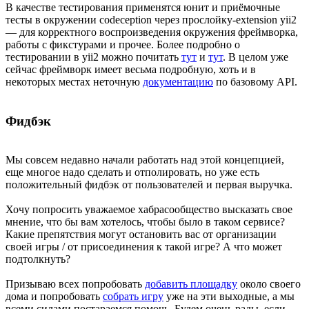
В качестве тестирования применятся юнит и приёмочные
тесты в окружении codeception через прослойку-extension yii2
— для корректного воспроизведения окружения фреймворка,
работы с фикстурами и прочее. Более подробно о
тестировании в yii2 можно почитать
тут
и
тут
. В целом уже
сейчас фреймворк имеет весьма подробную, хоть и в
некоторых местах неточную
документацию
по базовому API.
Фидбэк
Мы совсем недавно начали работать над этой концепцией,
еще многое надо сделать и отполировать, но уже есть
положительный фидбэк от пользователей и первая выручка.
Хочу попросить уважаемое хабрасообщество высказать свое
мнение, что бы вам хотелось, чтобы было в таком сервисе?
Какие препятствия могут остановить вас от организации
своей игры / от присоединения к такой игре? А что может
подтолкнуть?
Призываю всех попробовать
добавить площадку
около своего
дома и попробовать
собрать игру
уже на эти выходные, а мы
всеми силами постараемся помочь. Будем очень рады, если