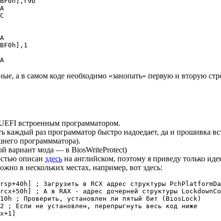
BF0h],r9b

A

C

A

BF0h],1

A
ые, а в самом коде необходимо «занопать» первую и вторую стро
 UEFI встроенным программатором.
ть каждый раз программатор быстро надоедает, да и прошивка в
шнего программматора).
ой вариант мода — в BiosWriteProtect)
остью описан
здесь
на английском, поэтому я приведу только иде
жно в нескольких местах, например, вот здесь:
rsp+40h] ; Загрузить в RCX адрес структуры PchPlatformDa
rcx+50h] ; А в RAX - адрес дочерней структуры LockdownCo
10h ; Проверить, установлен ли пятый бит (BiosLock) 

2 ; Если не установлен, перепрыгнуть весь код ниже

x+1]
