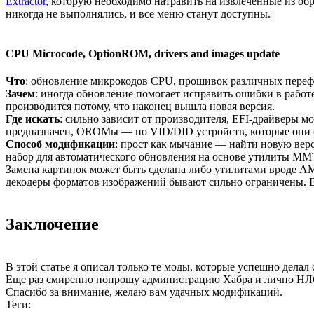
Extractor
, которую необходимо натравить на извлеченные из об
никогда не выполнялись, и все меню станут доступны.
CPU Microcode, OptionROM, drivers and images update
Что
: обновление микрокодов CPU, прошивок различных перефе
Зачем
: иногда обновление помогает исправить ошибки в работ
производится потому, что наконец вышла новая версия.
Где искать
: сильно зависит от производителя, EFI-драйверы м
предназначен, OROMы — по VID/DID устройств, которые они об
Способ модификации
: прост как мычание — найти новую верс
набор для автоматического обновления на основе утилиты MMT
Замена картинок может быть сделана либо утилитами вроде AM
декодеры форматов изображений бывают сильно ограничены. В
Заключение
В этой статье я описал только те моды, которые успешно делал
Еще раз смиренно попрошу администрацию Хабра и лично НЛО о
Спасибо за внимание, желаю вам удачных модификаций.
Теги: