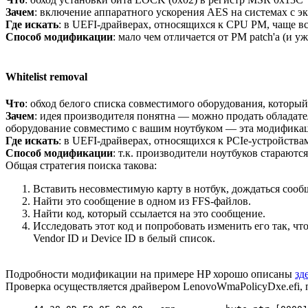
Зачем
: включение аппаратного ускорения AES на системах с 
Где искать
: в UEFI-драйверах, относящихся к CPU PM, чаще в
Способ модификации
: мало чем отличается от PM patch'а (и у
Whitelist removal
Что
: обход белого списка совместимого оборудования, которы
Зачем
: идея производителя понятна — можно продать обладате
оборудование совместимо с вашим ноутбуком — эта модификац
Где искать
: в UEFI-драйверах, относящихся к PCIe-устройства
Способ модификации
: т.к. производители ноутбуков стараютс
Общая стратегия поиска такова:
Вставить несовместимую карту в нотбук, дождаться сооб
Найти это сообщение в одном из FFS-файлов.
Найти код, который ссылается на это сообщение.
Исследовать этот код и попробовать изменить его так, ч
Vendor ID и Device ID в белый список.
Подробности модификации на примере HP хорошо описаны
зд
Проверка осуществляется драйвером LenovoWmaPolicyDxe.efi, 