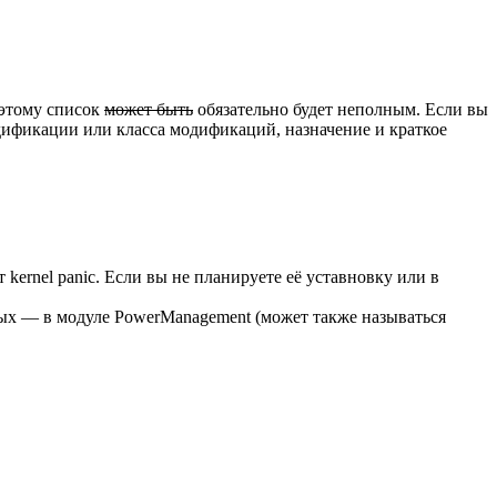
оэтому список
может быть
обязательно будет неполным. Если вы
дификации или класса модификаций, назначение и краткое
ernel panic. Если вы не планируете её уставновку или в
вых — в модуле PowerManagement (может также называться