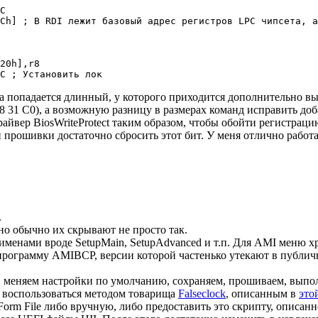
C

Ch] ; В RDI лежит базовый адрес регистров LPC чипсета, а
20h],r8

C ; Установить лок
а попадается длинный, у которого приходится дополнительно вы
48 31 C0), а возможную разницу в размерах команд исправить до
райвер BiosWriteProtect таким образом, чтобы обойти регистрац
и прошивки достаточно сбросить этот бит. У меня отлично работ
.
 но обычно их скрывают не просто так.
с именами вроде SetupMain, SetupAdvanced и т.п. Для AMI меню х
программу AMIBCP, версии которой частенько утекают в публичн
меняем настройки по умолчанию, сохраняем, прошиваем, выполня
 воспользоваться методом товарища
Falseclock
, описанным в
это
orm File либо вручную, либо предоставить это скрипту, описан