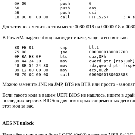
6A 00              push        0

50                 push        eax

56                 push        esi

E8 DC 0F 00 00     call        FFFE5257      ; А в
Достаточно заменить в этом месте 00800018 на 00000018 и 0080
В PowerManagement код выглядит иначе, чаще всего вот так:
80 FB 01           cmp         bl,1               
75 08              jne         0000000180002700   
0F BA E8 0F        bts         eax,0Fh            
89 44 24 30        mov         dword ptr [rsp+30h]
48 8B 54 24 30     mov         rdx,qword ptr [rsp+
B9 E2 00 00 00     mov         ecx,0E2h           
E8 79 0C 00 00     call        0000000180003388   
Можно заменить JNE на JMP, BTS на BTR или просто «занопать» 
Если такого кода в вашем UEFI BIOS не нашлось, ищите в драйв
последних версиях BIOSов для некоторых современных десктопн
этот мод за вас.
AES NI unlock
Что
: обход установки бита LOCK (0x02) в регистр MSR 0x13C