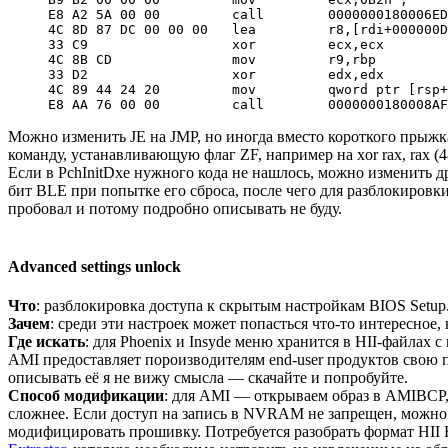
E8 A2 5A 00 00         call        0000000180006ED
4C 8D 87 DC 00 00 00   lea         r8,[rdi+000000D
33 C9                  xor         ecx,ecx

4C 8B CD               mov         r9,rbp

33 D2                  xor         edx,edx

4C 89 44 24 20         mov         qword ptr [rsp+
E8 AA 76 00 00         call        0000000180008AF
Можно изменить JE на JMP, но иногда вместо короткого прыжк
команду, устанавливающую флаг ZF, например на xor rax, rax (
Если в PchInitDxe нужного кода не нашлось, можно изменить д
бит BLE при попытке его сброса, после чего для разблокировк
пробовал и потому подробно описывать не буду.
Advanced settings unlock
Что
: разблокировка доступа к скрытым настройкам BIOS Setup
Зачем
: среди эти настроек может попасться что-то интересное,
Где искать
: для Phoenix и Insyde меню хранится в HII-файлах 
AMI предоставляет пороизводителям end-user продуктов свою 
описывать её я не вижу смысла — скачайте и попробуйте.
Способ модификации
: для AMI — открываем образ в AMIBCP, 
сложнее. Если доступ на запись в NVRAM не запрещен, можно
модифицировать прошивку. Потребуется разобрать формат HII F