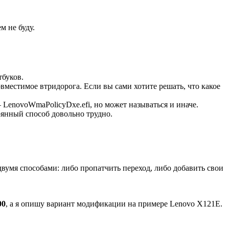
м не буду.
тбуков.
местимое втридорога. Если вы сами хотите решать, что какое
— LenovoWmaPolicyDxe.efi, но может называться и иначе.
тоянный способ довольно трудно.
двумя способами: либо пропатчить переход, либо добавить свои
00
, а я опишу вариант модификации на примере Lenovo X121E.