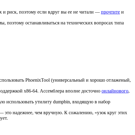
х и риск, поэтому если вдруг вы ее не читали —
прочтите
и
омы, поэтому останавливаться на технических вопросах типа
использовать PhoenixTool (универсальный и хорошо отлаженый,
поддержкой x86-64. Ассемблера вполне досточно
онлайнового
,
ую использовать утилиту dumpbin, входящую в набор
 это надежнее, чем вручную. К сожалению, «узок круг этих
ует.