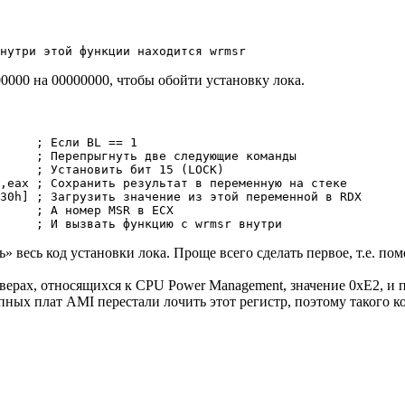
нутри этой функции находится wrmsr
0000 на 00000000, чтобы обойти установку лока.
     ; Если BL == 1

     ; Перепрыгнуть две следующие команды

     ; Установить бит 15 (LOCK)

,eax ; Сохранить результат в переменную на стеке 

30h] ; Загрузить значение из этой переменной в RDX

     ; А номер MSR в ECX

     ; И вызвать функцию с wrmsr внутри
весь код установки лока. Проще всего сделать первое, т.е. поме
ерах, относящихся к CPU Power Management, значение 0xE2, и пр
ых плат AMI перестали лочить этот регистр, поэтому такого ко