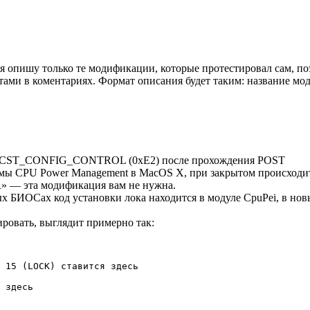
я опишу только те модификации, которые протестировал сам, п
тами в коментариях. Формат описания будет таким: название мо
MG_CST_CONFIG_CONTROL (0xE2) после прохождения POST
мы CPU Power Management в MacOS X, при закрытом происходит k
R» — эта модификация вам не нужна.
ых БИОСах код установки лока находится в модуле CpuPei, в но
ровать, выглядит примерно так:
 15 (LOCK) ставится здесь

 здесь
