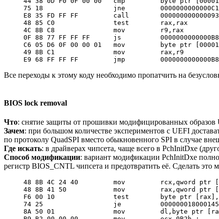
44 38 0D F0 0F 00 00   cmp         byte ptr [00001
75 18                  jne         0000000000000C1
E8 35 FD FF FF         call        000000000000093
48 85 C0               test        rax,rax

4C 8B C8               mov         r9,rax

0F 88 77 FF FF FF      js          0000000000000B8
C6 05 D6 0F 00 00 01   mov         byte ptr [00001
49 8B C1               mov         rax,r9

E9 68 FF FF FF         jmp         0000000000000B8
Все переходы к этому коду необходимо пропатчить на безусловн
BIOS lock removal
Что
: снятие защиты от прошивки модифицированных образов
Зачем
: при большом количестве экспериментов с UEFI достава
по протоколу QuadSPI вместо обыкновенного SPI в случае вне
Где искать
: в драйверах чипсета, чаще всего в PchInitDxe (друг
Способ модификации
: вариант модификации PchInitDxe полн
регистр BIOS_CNTL чипсета и предотвратить её. Сделать это мо
48 8B 4C 24 40         mov         rcx,qword ptr [
48 8B 41 50            mov         rax,qword ptr [
F6 00 10               test        byte ptr [rax],
74 25                  je          000000018000145
8A 50 01               mov         dl,byte ptr [ra
B9 B2 00 00 00         mov         ecx,0B2h ; 
