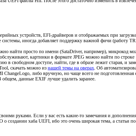
раза UEFI файлы HII. После этого достаточно изменить в извле
рийных устройств, EFI-драйверов и отображаемых при загрузке 
е системы, иногда добавляет поддержку важной фичи (работу TR
ожно найти просто по имени (SataDriver, например), микрокод мо
служивают, картинки в формате JPEG можно найти по строке «J
ию в свободном доступе, найти, где в образе лежит старая, и з
ool, скачать можно из
нашей темы на оверах
. Об автоматизиров
I ChangeLogo, либо вручную, но чаще всего не подготовленная с
 общем, данные EXIF лучше удалить заранее.
 своими руками. Если у вас есть какие-то замечания и дополнен
 создании хаба UEFI, ибо это очень широкая тема, а статьи по