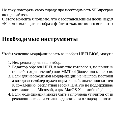
Не хочу повторять свою тираду про необходимость SPI-программ
возвращайтесь.
С этого момента я полагаю, что с восстановлением после неуд
«Как мне вытащить из образа файл» и «как потом его вставить 
Необходимые инструменты
Чтобы успешно модифицировать ваш образ UEFI BIOS, могут 
Hex-редактор на ваш выбор.
Редактор образов UEFI, в качестве которого я, по понят
но не без ограничений) или MMTool (более или менее снос
Если для необходимой модификации не нашлось постоянно
а вот дизассемблер нужен нормальный, иначе поиски точ
К сожалению, бесплатная версия IDA Pro не поддерживае
компиляторов Microsoft, а для MacOS X — либо objdump, 
Если модификация может быть выполнена утилитой от пр
революционеров и страшно далеки они от народа», поэто