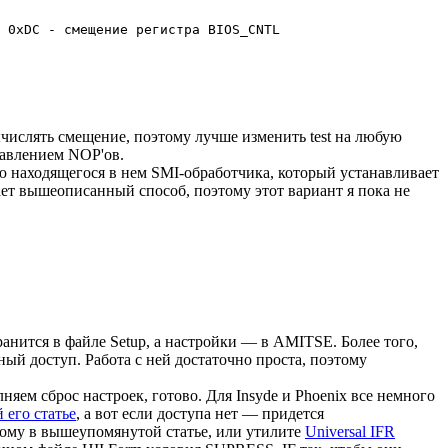
 0xDC - смещение регистра BIOS_CNTL

числять смещение, поэтому лучше изменить test на любую
бавлением NOP'ов.
ию находящегося в нем SMI-обработчика, который устанавливает
ает вышеописанный способ, поэтому этот вариант я пока не
ранится в файле Setup, а настройки — в AMITSE. Более того,
ый доступ. Работа с ней достаточно проста, поэтому
ем сброс настроек, готово. Для Insyde и Phoenix все немного
й его статье
, а вот если доступа нет — придется
ному в вышеупомянутой статье, или утилите
Universal IFR