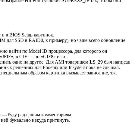
ченном файле HII Form условия SUPRESS_IF так, чтобы они
и в BIOS Setup картинок.
IM для SSD в RAID0, к примеру), но чаще всего обновление
жно найти по Model ID процессора, для которого он
FIF», в GIF — по «GIF8» и т.п.
аменить одно на другое. Для AMI товарищем
LS_29
был написан
анных решениях для Phoenix или Insyde я пока не слышал.
пециальным образом картинка вызывает зависание, т.к.
ия — буду рад вашим комментариям.
 ней буквально некуда приткнуть.