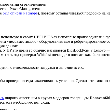
экспортными ограничениями
сего в PowerManagement
же
был описан на хабре
), поэтому останавливаться подробно на не
й использую в своих UEFI BIOS'ах некоторые производители ноу
лям «несовместимого» оборудования еще и ребрендированное сов
ия для вас.
м. У HP это драйвер обычно называется BiosLockPcie, у Lenovo 
я менять код проверки Whitelist почаще, то описать какой-то пос
щения о невозможности загрузки и запомнить его.
тобы проверка всегда заканчивалась успешно. Сделать это можно 
есь
широко известным в кругах моддеров товарищем
Donovan60
попасть необходимо вот сюда: