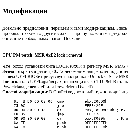
Модификации
Довольно предисловий, перейдем к сами модификациям. Здесь 
пробовали какие-то другие моды — прошу поделиться результа
описание необходимых шагов. Поехали.
CPU PM patch, MSR 0xE2 lock removal
Что
: обход установки бита LOCK (0x0F) в регистр MSR_P
Зачем
: открытый регистр 0xE2 необходим для работы подсисте
вашем UEFI BIOSе присутсвует настройка «Unlock C-State MS
Где искать
: в UEFI-драйверах, относящихся к CPU PM. В стар
PowerManagement2.efi или PowerMgmtDxe.efi).
Способ модификации
: В CpuPei код, который нужно модифици
81 FB D0 06 02 00  cmp         ebx,206D0h

75 0C              jne         FFFE426E

0D 00 80 00 18     or          eax,18008000h ; Бит
EB 05              jmp         FFFE426E

0D 00 80 00 00     or          eax,8000h     ; Или
6A FF              push        0FFFFFFFFh

6A F8              push        0FFFFFFF8h
