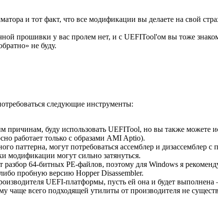
атора и тот факт, что все модификации вы делаете на свой стра
ачной прошивки у вас пролем нет, и с UEFITool'ом вы тоже знак
обратно» не буду.
потребоваться следующие инструменты:
ным причинам, буду использовать UEFITool, но вы также можете 
но работает только с образами AMI Aptio).
го паттерна, могут потребоваться ассемблер и дизассемблер с 
ки модификации могут сильно затянуться.
т разбор 64-битных PE-файлов, поэтому для Windows я рекоменд
либо пробную версию Hopper Disassembler.
оизводителя UEFI-платформы, пусть ей она и будет выполнена —
му чаще всего подходящей утилиты от производителя не существ