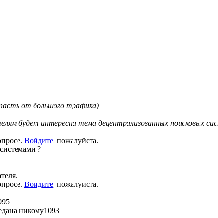
пасть от большого трафика)
телям будет интересна тема децентрализованных поисковых сист
опросе.
Войдите
, пожалуйста.
системами ?
теля.
опросе.
Войдите
, пожалуйста.
095
редана никому
1093