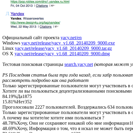
Официальный сайт проекта
yacy.net/en
Windows
yacy.net/release/yacy_v1.68_20140209_9000.exe
Linux
yacy.net/release/yacy_v1.68_20140209_9000.tar.gz
OS X
yacy.net/release/yacy_v1.68_20140209_9000.dmg
Тестовая поисковая страницы
search.yacy.net
(которая может у
PS Последняя статья была три года назад, если хабр пользова
рассмотреть подробно как она работает
Только зарегистрированные пользователи могут участвовать в 
Хотите ли вы пользоваться децентрализованными поисковыми 
84.19%
Да
1875
15.81%
Нет
352
Проголосовали 2227 пользователей. Воздержались 634 пользова
Только зарегистрированные пользователи могут участвовать в 
А почему вы хотите/не хотите ими пользоваться ?
48.78%
Хочу, Они не сохраняют никакой обо мне информации
1
48.69%
Хочу, Информация о том, что я искал не может быть пе