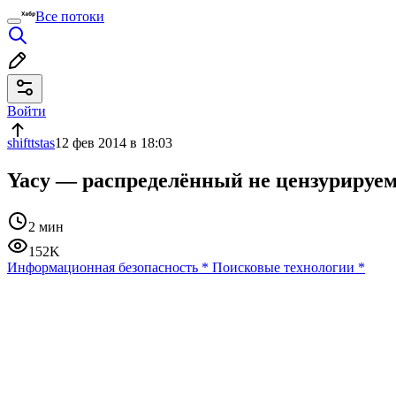
Все потоки
Войти
shifttstas
12 фев 2014 в 18:03
Yacy — распределённый не цензурируем
2 мин
152K
Информационная безопасность
*
Поисковые технологии
*