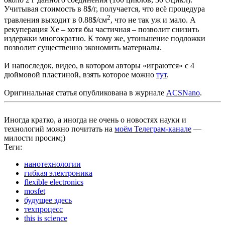
Учитывая стоимость в 8$/г, получается, что всё процедура
2
травления выходит в 0.88$/см
, что не так уж и мало. А
рекуперация Xe – хотя бы частичная – позволит снизить
издержки многократно. К тому же, утоньшение подложки
позволит существенно экономить материалы.
И напоследок, видео, в котором авторы «играются» с 4
дюймовой пластиной, взять которое можно
тут
.
Оригинальная статья опубликована в журнале
ACSNano
.
Иногда кратко, а иногда не очень о новостях науки и
технологий можно почитать на
моём Телеграм-канале
—
милости просим;)
Теги:
нанотехнологии
гибкая электроника
flexible electronics
mosfet
будущее здесь
техпроцесс
this is science