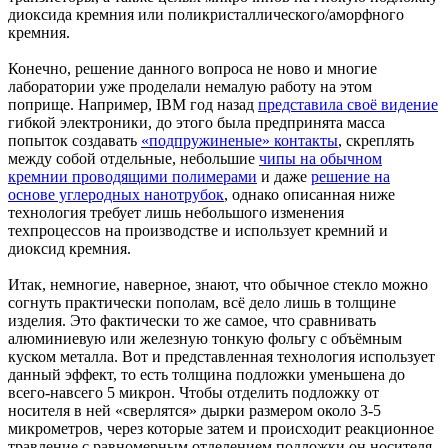
диоксида кремния или поликристаллического/аморфного
кремния.
Конечно, решение данного вопроса не ново и многие
лаборатории уже проделали немалую работу на этом
поприще. Например, IBM год назад
представила своё видение
гибкой электроники, до этого была предпринята масса
попыток создавать
«подпружиненые» контакты
, скреплять
между собой отдельные, небольшие
чипы на обычном
кремнии проводящими полимерами
и даже
решение на
основе углеродных нанотрубок
, однако описанная ниже
технология требует лишь небольшого изменения
техпроцессов на производстве и использует кремний и
диоксид кремния.
Итак, немногие, наверное, знают, что обычное стекло можно
согнуть практически пополам, всё дело лишь в толщине
изделия. Это фактически то же самое, что сравнивать
алюминиевую или железную тонкую фольгу с объёмным
куском металла. Вот и представленная технология использует
данный эффект, то есть толщина подложки уменьшена до
всего-навсего 5 микрон. Чтобы отделить подложку от
носителя в ней «сверлятся» дырки размером около 3-5
микрометров, через которые затем и происходит реакционное
травление с равномерным отделением подложки он носителя.