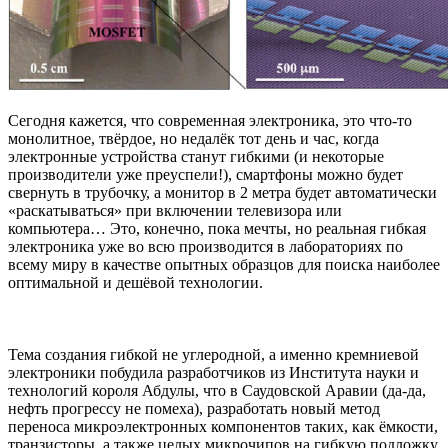
Сегодня кажется, что современная электроника, это что-то
монолитное, твёрдое, но недалёк тот день и час, когда
электронные устройства станут гибкими (и некоторые
производители уже преуспели!), смартфоны можно будет
свернуть в трубочку, а монитор в 2 метра будет автоматически
«раскатываться» при включении телевизора или
компьютера… Это, конечно, пока мечты, но реальная гибкая
электроника уже во всю производится в лабораториях по
всему миру в качестве опытных образцов для поиска наиболее
оптимальной и дешёвой технологии.
Тема создания гибкой не углеродной, а именно кремниевой
электроники побудила разработчиков из Института науки и
технологий короля Абдулы, что в Саудовской Аравии (да-да,
нефть прогрессу не помеха), разработать новый метод
переноса микроэлектронных компонентов таких, как ёмкости,
транзисторы, а также целых микрочипов на гибкую подложку