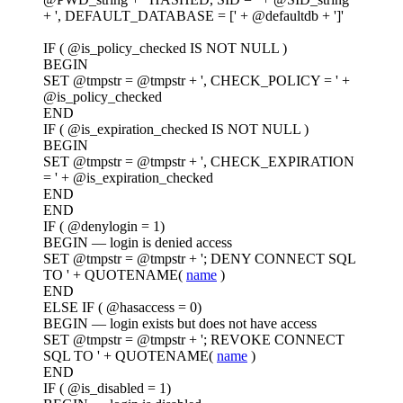
+ ', DEFAULT_DATABASE = [' + @defaultdb + ']'
IF ( @is_policy_checked IS NOT NULL )
BEGIN
SET @tmpstr = @tmpstr + ', CHECK_POLICY = ' +
@is_policy_checked
END
IF ( @is_expiration_checked IS NOT NULL )
BEGIN
SET @tmpstr = @tmpstr + ', CHECK_EXPIRATION
= ' + @is_expiration_checked
END
END
IF ( @denylogin = 1)
BEGIN — login is denied access
SET @tmpstr = @tmpstr + '; DENY CONNECT SQL
TO ' + QUOTENAME(
name
)
END
ELSE IF ( @hasaccess = 0)
BEGIN — login exists but does not have access
SET @tmpstr = @tmpstr + '; REVOKE CONNECT
SQL TO ' + QUOTENAME(
name
)
END
IF ( @is_disabled = 1)