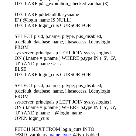
DECLARE @is_expiration_checked varchar (3)
DECLARE @defaultdb sysname
IF ( @login_name IS NULL)
DECLARE login_curs CURSOR FOR
SELECT p.sid, p.name, p.type, p.is_disabled,
p.default_database_name, l.hasaccess, l.denylogin
FROM
sys.server_principals p LEFT JOIN sys.syslogins l
ON ( l.name = p.name ) WHERE p.type IN ( 'S', 'G',
'U' ) AND p.name <> 'sa'
ELSE
DECLARE login_curs CURSOR FOR
SELECT p.sid, p.name, p.type, p.is_disabled,
p.default_database_name, l.hasaccess, l.denylogin
FROM
sys.server_principals p LEFT JOIN sys.syslogins l
ON ( l.name = p.name ) WHERE p.type IN ( 'S', 'G',
'U' ) AND p.name = @login_name
OPEN login_curs
FETCH NEXT FROM login_curs INTO
@SID_varbinary,
name
,
type
, @is_disabled,