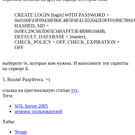
CREATE LOGIN [login] WITH PASSWORD =
0x0100F43F09430FB0C4B5F6F413D2042E0FF0189E789
HASHED, SID =
0x9EC29C663D65E340AFF53E4B8861684B,
DEFAULT_DATABASE = [master],
CHECK_POLICY = OFF, CHECK_EXPIRATION =
OFF
выберите те, которые вам нужны. И выполните эти скрипты
на сервере Б.
5. Вуаля! Радуйтесь. =)
ссылка на оригинальную статью
тут
.
Теги:
SQL Server 2005
перенос пользователей
Хабы:
Чулан