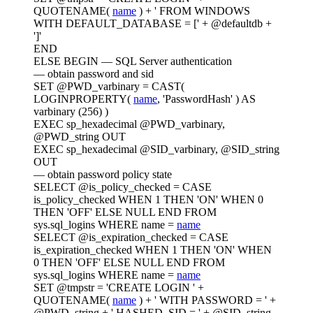
QUOTENAME(
name
) + ' FROM WINDOWS
WITH DEFAULT_DATABASE = [' + @defaultdb +
']'
END
ELSE BEGIN — SQL Server authentication
— obtain password and sid
SET @PWD_varbinary = CAST(
LOGINPROPERTY(
name
, 'PasswordHash' ) AS
varbinary (256) )
EXEC sp_hexadecimal @PWD_varbinary,
@PWD_string OUT
EXEC sp_hexadecimal @SID_varbinary, @SID_string
OUT
— obtain password policy state
SELECT @is_policy_checked = CASE
is_policy_checked WHEN 1 THEN 'ON' WHEN 0
THEN 'OFF' ELSE NULL END FROM
sys.sql_logins WHERE name =
name
SELECT @is_expiration_checked = CASE
is_expiration_checked WHEN 1 THEN 'ON' WHEN
0 THEN 'OFF' ELSE NULL END FROM
sys.sql_logins WHERE name =
name
SET @tmpstr = 'CREATE LOGIN ' +
QUOTENAME(
name
) + ' WITH PASSWORD = ' +
@PWD_string + ' HASHED, SID = ' + @SID_string