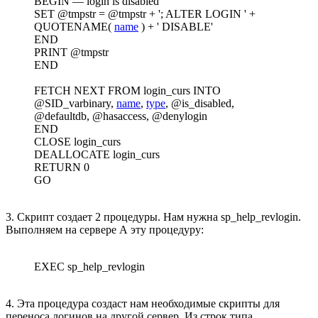
BEGIN — login is disabled
SET @tmpstr = @tmpstr + '; ALTER LOGIN ' +
QUOTENAME(
name
) + ' DISABLE'
END
PRINT @tmpstr
END
FETCH NEXT FROM login_curs INTO
@SID_varbinary,
name
,
type
, @is_disabled,
@defaultdb, @hasaccess, @denylogin
END
CLOSE login_curs
DEALLOCATE login_curs
RETURN 0
GO
3. Скрипт создает 2 процедуры. Нам нужна sp_help_revlogin.
Выполняем на сервере А эту процедуру:
EXEC sp_help_revlogin
4. Эта процедура создаст нам необходимые скрипты для
переноса логинов на другой сервер. Из строк типа