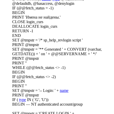
@defaultdb, @hasaccess, @denylogin
IF (@@fetch_status = -1)
BEGIN
PRINT 'Имена не найдены.'
CLOSE login_curs
DEALLOCATE login_curs
RETURN -1
END
SET @tmpstr = '/* sp_help_revlogin script '
PRINT @tmpstr
SET @tmpstr = '** Generated ' + CONVERT (varchar,
GETDATE()) + ' on ' + @@SERVERNAME + ' */'
PRINT @tmpstr
PRINT ''
WHILE (@@fetch_status <> -1)
BEGIN
IF (@@fetch_status <> -2)
BEGIN
PRINT ''
SET @tmpstr = '-- Login: ' +
name
PRINT @tmpstr
IF (
type
IN ( 'G', 'U'))
BEGIN — NT authenticated account/group
SET @tmpstr = 'CREATE LOGIN ' +