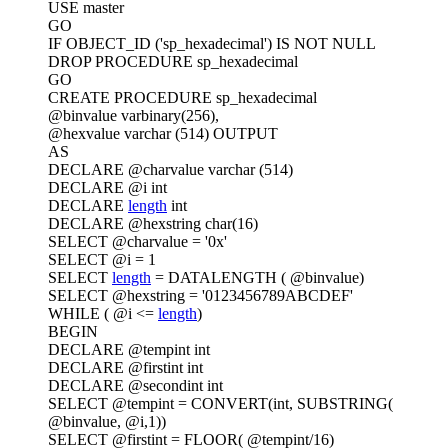
USE master
GO
IF OBJECT_ID ('sp_hexadecimal') IS NOT NULL
DROP PROCEDURE sp_hexadecimal
GO
CREATE PROCEDURE sp_hexadecimal
@binvalue varbinary(256),
@hexvalue varchar (514) OUTPUT
AS
DECLARE @charvalue varchar (514)
DECLARE @i int
DECLARE
length
int
DECLARE @hexstring char(16)
SELECT @charvalue = '0x'
SELECT @i = 1
SELECT
length
= DATALENGTH ( @binvalue)
SELECT @hexstring = '0123456789ABCDEF'
WHILE ( @i <=
length
)
BEGIN
DECLARE @tempint int
DECLARE @firstint int
DECLARE @secondint int
SELECT @tempint = CONVERT(int, SUBSTRING(
@binvalue, @i,1))
SELECT @firstint = FLOOR( @tempint/16)