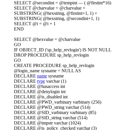
SELECT @secondint = @tempint — ( @firstint*16)
SELECT @charvalue = @charvalue +
SUBSTRING( @hexstring, @firstint+1, 1) +
SUBSTRING( @hexstring, @secondint+1, 1)
SELECT @i = @i + 1
END
SELECT @hexvalue = @charvalue
GO
IF OBJECT_ID ('sp_help_revlogin') IS NOT NULL
DROP PROCEDURE sp_help_revlogin
GO
CREATE PROCEDURE sp_help_revlogin
@login_name sysname = NULL AS
DECLARE
name
sysname
DECLARE
type
varchar (1)
DECLARE @hasaccess int
DECLARE @denylogin int
DECLARE @is_disabled int
DECLARE @PWD_varbinary varbinary (256)
DECLARE @PWD_string varchar (514)
DECLARE @SID_varbinary varbinary (85)
DECLARE @SID_string varchar (514)
DECLARE @tmpstr varchar (1024)
DECLARE @is_policy_checked varchar (3)