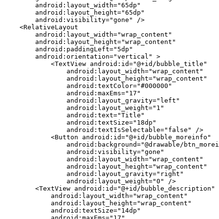
        android:layout_width="65dp"

        android:layout_height="65dp"

        android:visibility="gone" />

    <RelativeLayout

        android:layout_width="wrap_content"

        android:layout_height="wrap_content"

        android:paddingLeft="5dp"

        android:orientation="vertical" >

            <TextView android:id="@+id/bubble_title"

                android:layout_width="wrap_content"

                android:layout_height="wrap_content"

                android:textColor="#000000"

                android:maxEms="17"

                android:layout_gravity="left"

                android:layout_weight="1"

                android:text="Title"

                android:textSize="18dp"

                android:textIsSelectable="false" />

            <Button android:id="@+id/bubble_moreinfo"

                android:background="@drawable/btn_morei
                android:visibility="gone"

                android:layout_width="wrap_content"

                android:layout_height="wrap_content"

                android:layout_gravity="right"

                android:layout_weight="0" />

        <TextView android:id="@+id/bubble_description"

            android:layout_width="wrap_content"

            android:layout_height="wrap_content"

            android:textSize="14dp"

            android:maxEms="17"
