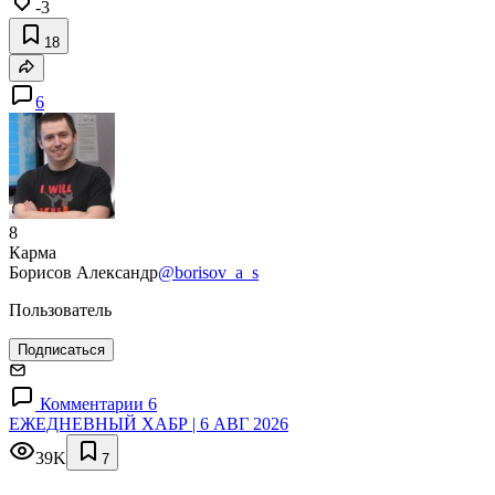
-3
18
6
8
Карма
Борисов Александр
@borisov_a_s
Пользователь
Подписаться
Комментарии 6
ЕЖЕДНЕВНЫЙ ХАБР | 6 АВГ 2026
39K
7