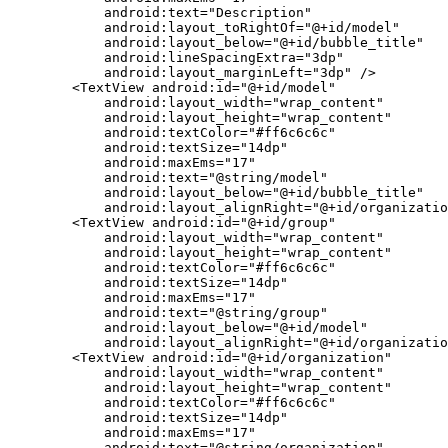
            android:text="Description"

            android:layout_toRightOf="@+id/model"

            android:layout_below="@+id/bubble_title"

            android:lineSpacingExtra="3dp"

            android:layout_marginLeft="3dp" />

        <TextView android:id="@+id/model"

            android:layout_width="wrap_content"

            android:layout_height="wrap_content"

            android:textColor="#ff6c6c6c"

            android:textSize="14dp"

            android:maxEms="17"

            android:text="@string/model"

            android:layout_below="@+id/bubble_title"

            android:layout_alignRight="@+id/organizatio
        <TextView android:id="@+id/group"

            android:layout_width="wrap_content"

            android:layout_height="wrap_content"

            android:textColor="#ff6c6c6c"

            android:textSize="14dp"

            android:maxEms="17"

            android:text="@string/group"

            android:layout_below="@+id/model"

            android:layout_alignRight="@+id/organizatio
        <TextView android:id="@+id/organization"

            android:layout_width="wrap_content"

            android:layout_height="wrap_content"

            android:textColor="#ff6c6c6c"

            android:textSize="14dp"

            android:maxEms="17"

            android:text="@string/organization"
