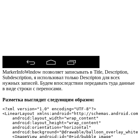
MarkerInfoWindow позволяет записывать в Title, Description,
Subdescription, я использовал только Descripton для всех
нужных записей. Будем впоследствии передавать туда данные
в виде строки с переносами.
Разметка выглядит следующим образом:
<?xml version="1.0" encoding="UTF-8"?>

<LinearLayout xmlns:android="http://schemas.android.com
    android:layout_width="wrap_content"

    android:layout_height="wrap_content"

    android:orientation="horizontal"

    android:background="@drawable/balloon_overlay_white
    <ImageView android:id="@+id/bubble_image"
