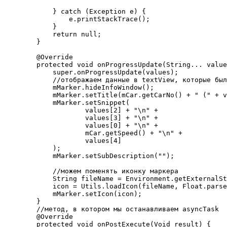
            } catch (Exception e) {

                e.printStackTrace();

            }

            return null;

        }

        @Override

        protected void onProgressUpdate(String... value
            super.onProgressUpdate(values);

            //отображаем данные в textView, которые был
            mMarker.hideInfoWindow();

            mMarker.setTitle(mCar.getCarNo() + " (" + v
            mMarker.setSnippet(

                    values[2] + "\n" +

                    values[3] + "\n" +

                    values[0] + "\n" +

                    mCar.getSpeed() + "\n" +

                    values[4]

            );

            mMarker.setSubDescription("");

            //можем поменять иконку маркера

            String fileName = Environment.getExternalSt
            icon = Utils.loadIcon(fileName, Float.parse
            mMarker.setIcon(icon);

        }

        //метод, в котором мы останавливаем asyncTask

        @Override

        protected void onPostExecute(Void result) {
