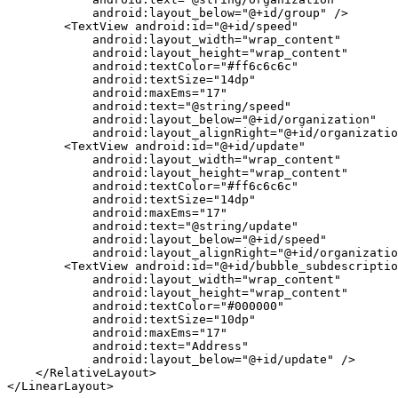
            android:layout_below="@+id/group" />

        <TextView android:id="@+id/speed"

            android:layout_width="wrap_content"

            android:layout_height="wrap_content"

            android:textColor="#ff6c6c6c"

            android:textSize="14dp"

            android:maxEms="17"

            android:text="@string/speed"

            android:layout_below="@+id/organization"

            android:layout_alignRight="@+id/organizatio
        <TextView android:id="@+id/update"

            android:layout_width="wrap_content"

            android:layout_height="wrap_content"

            android:textColor="#ff6c6c6c"

            android:textSize="14dp"

            android:maxEms="17"

            android:text="@string/update"

            android:layout_below="@+id/speed"

            android:layout_alignRight="@+id/organizatio
        <TextView android:id="@+id/bubble_subdescriptio
            android:layout_width="wrap_content"

            android:layout_height="wrap_content"

            android:textColor="#000000"

            android:textSize="10dp"

            android:maxEms="17"

            android:text="Address"

            android:layout_below="@+id/update" />

    </RelativeLayout>
