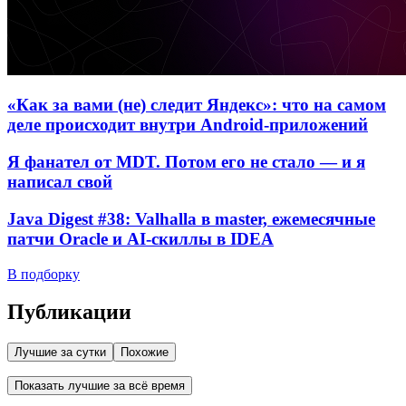
«Как за вами (не) следит Яндекс»: что на самом
деле происходит внутри Android-приложений
Я фанател от MDT. Потом его не стало — и я
написал свой
Java Digest #38: Valhalla в master, ежемесячные
патчи Oracle и AI-скиллы в IDEA
В подборку
Публикации
Лучшие за сутки
Похожие
Показать лучшие за всё время