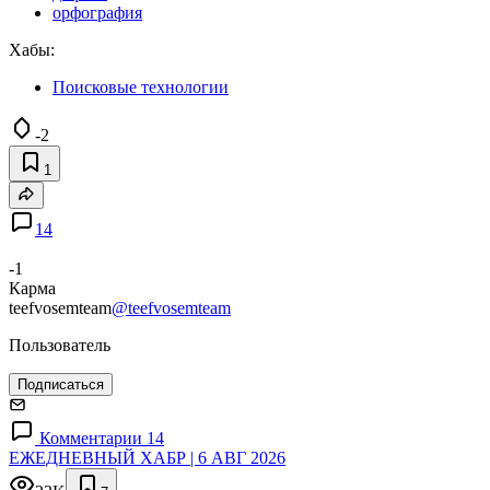
орфография
Хабы:
Поисковые технологии
-2
1
14
-1
Карма
teefvosemteam
@teefvosemteam
Пользователь
Подписаться
Комментарии 14
ЕЖЕДНЕВНЫЙ ХАБР | 6 АВГ 2026