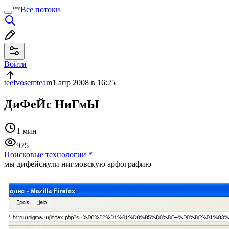
Все потоки
Войти
teefvosemteam
1 апр 2008 в 16:25
ДиФеЙс НиГмЫ
1 мин
975
Поисковые технологии
*
мы дифейснули нигмовскую арфографию