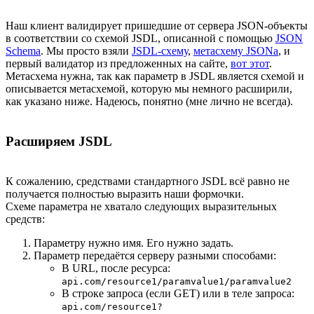
Наш клиент валидирует пришедшие от сервера JSON-объекты
в соответствии со схемой JSDL, описанной с помощью
JSON
Schema
. Мы просто взяли
JSDL-схему
,
метасхему JSONa
, и
первый валидатор из предложенных на сайте,
вот этот
.
Метасхема нужна, так как параметр в JSDL является схемой и
описывается метасхемой, которую мы немного расширили,
как указано ниже. Надеюсь, понятно (мне лично не всегда).
Расширяем JSDL
К сожалению, средствами стандартного JSDL всё равно не
получается полностью выразить наши формочки.
Схеме параметра не хватало следующих выразительных
средств:
Параметру нужно имя. Его нужно задать.
Параметр передаётся серверу разными способами:
В URL, после ресурса:
api.com/resource1/paramvalue1/paramvalue2
В строке запроса (если GET) или в теле запроса:
api.com/resource1?