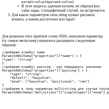
param1=value1&param2=value2
В теле запроса, единым куском, не образуя key-
value пары. Специфичный случай, но встречается
Для каких параметров типа string нужно рисовать
textarea, а каким достаточно text input?
Для решения этих проблем схему JSDL-описания параметра
(ту самую метасхему) пришлось расширить следующим
образом:
//добавим атрибут name

ParamJSONSchema["properties"]["name"] = {

"type": "string"

}

//добавим атрибут passing - как передавать значение

ParamJSONSchema["properties"]["passing"] = {

    "type": "string",

    "default": "keyvalue",

    "enum": ["keyvalue", "positional", "raw"]

}

//добавим в типы параметра multistring для случая texta