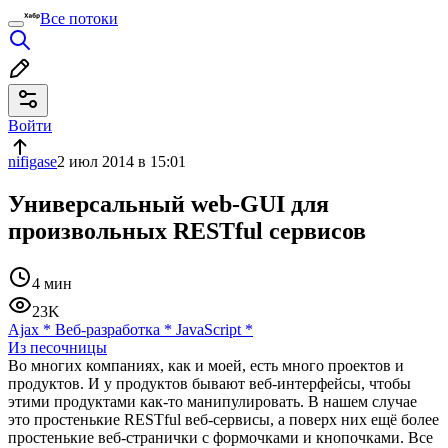
Все потоки
Войти
nifigase
2 июл 2014 в 15:01
Универсальный web-GUI для
произвольных RESTful сервисов
4 мин
23K
Ajax
*
Веб-разработка
*
JavaScript
*
Из песочницы
Во многих компаниях, как и моей, есть много проектов и
продуктов. И у продуктов бывают веб-интерфейсы, чтобы
этими продуктами как-то манипулировать. В нашем случае
это простенькие RESTful веб-сервисы, а поверх них ещё более
простенькие веб-странички с формочками и кнопочками. Все