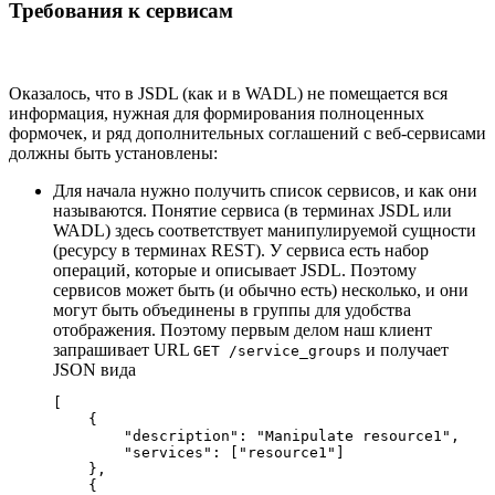
Требования к сервисам
Оказалось, что в JSDL (как и в WADL) не помещается вся
информация, нужная для формирования полноценных
формочек, и ряд дополнительных соглашений с веб-сервисами
должны быть установлены:
Для начала нужно получить список сервисов, и как они
называются. Понятие сервиса (в терминах JSDL или
WADL) здесь соответствует манипулируемой сущности
(ресурсу в терминах REST). У сервиса есть набор
операций, которые и описывает JSDL. Поэтому
сервисов может быть (и обычно есть) несколько, и они
могут быть объединены в группы для удобства
отображения. Поэтому первым делом наш клиент
запрашивает URL
и получает
GET /service_groups
JSON вида
[

    {

        "description": "Manipulate resource1",

        "services": ["resource1"]

    },

    {
