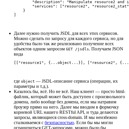
        "description": "Manipulate resource2 and i
        "services": ["resource2", "resource2_stat"
    }

Далее нужно получить JSDL для всех этих сервисов.
Можно сделать по запросу для каждого сервиса, но для
удобства было так же реализовано получение всех
объектов одним запросом
. Получаем JSON
GET /jsdls
вида
где
— JSDL-описание сервиса (операции, их
object
параметры и т.д.).
Казалось бы, всё. Но не всё. Наш клиент — просто html-
файлик, который может быть доступен с произвольного
домена, либо вообще без домена, если мы натравим
броузер прямо на него. Далее мы вводим в формочку
корневой URL нашего RESTful API, и туда делаются
запросы, являющиеся cross-domain. И мы неизбежно
сталкиваемся с
безопасностью
. Если бы мы могли
ограничиться GET-запросами, можно было бы