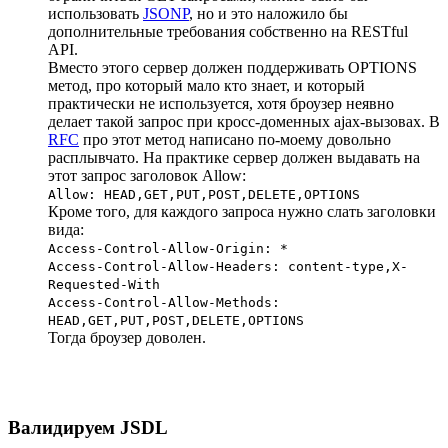
использовать
JSONP
, но и это наложило бы
дополнительные требования собственно на RESTful
API.
Вместо этого сервер должен поддерживать OPTIONS
метод, про который мало кто знает, и который
практически не используется, хотя броузер неявно
делает такой запрос при кросс-доменных ajax-вызовах. В
RFC
про этот метод написано по-моему довольно
расплывчато. На практике сервер должен выдавать на
этот запрос заголовок Allow:
Allow: HEAD,GET,PUT,POST,DELETE,OPTIONS
Кроме того, для каждого запроса нужно слать заголовки
вида:
Access-Control-Allow-Origin: *
Access-Control-Allow-Headers: content-type,X-
Requested-With
Access-Control-Allow-Methods:
HEAD,GET,PUT,POST,DELETE,OPTIONS
Тогда броузер доволен.
Валидируем JSDL