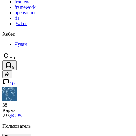
frontend
framework
opensource
ria
gwt.or
Хабы:
Чулан
+5
9
10
38
Карма
235
@235
Пользователь