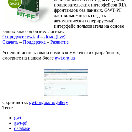
пользовательских интерфейсов RIA
фронтэндов баз данных. GWT-PF
дает возможность создать
автоматически генерируемый
интерфейс пользователя на основе
ваших классов бизнес-логики.
О продукте gwt-pf
–
Демо (live)
Скачать
–
Поддержка
–
Развитие
Успешно использована нами в коммерческих разработках,
смотрите на нашем блоге
gwt.org.ua
Скриншоты:
gwt.org.ua/ru/gallery
Теги:
gwt
gwt-pf
database