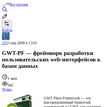
Все потоки
Войти
235
3 апр 2008 в 13:01
GWT-PF — фреймворк разработки
пользовательских web-интерфейсов к
базам данных
1 мин
942
Чулан
GWT Pleso Framework — это
высокоуровневый framework
основанный на GWT для создания