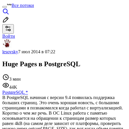
Все потоки
Войти
lesovsky
7 июл 2014 в 07:22
Huge Pages в PostgreSQL
3 мин
44K
PostgreSQL
*
В PostgreSQL начиная с версии 9.4 появилась поддержка
больших страниц. Это очень хорошая новость, с большими
страницами я познакомился когда работал с виртуализацией.
Коротко о чем же речь. В ОС Linux работа с памятью
основывается на обращении к страницам размер которых
равен 4kB (на самом деле зависит от платформы, проверить
можно через
getconf PAGE_SIZE
), так вот когда объем памяти