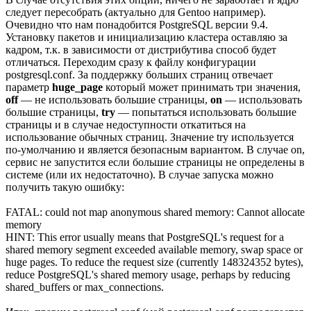
следует пересобрать (актуально для Gentoo например).
Очевидно что нам понадобится PostgreSQL версии 9.4.
Установку пакетов и инициализацию кластера оставляю за
кадром, т.к. в зависимости от дистрибутива способ будет
отличаться. Переходим сразу к файлу конфигурации
postgresql.conf. За поддержку больших страниц отвечает
параметр
huge_page
который может принимать три значения,
off
— не использовать большие страницы,
on
— использовать
большие страницы,
try
— попытаться использовать большие
страницы и в случае недоступности откатиться на
использование обычных страниц. Значение try используется
по-умолчанию и является безопасным вариантом. В случае on,
сервис не запустится если большие страницы не определены в
системе (или их недостаточно). В случае запуска можно
получить такую ошибку:
FATAL: could not map anonymous shared memory: Cannot allocate
memory
HINT: This error usually means that PostgreSQL's request for a
shared memory segment exceeded available memory, swap space or
huge pages. To reduce the request size (currently 148324352 bytes),
reduce PostgreSQL's shared memory usage, perhaps by reducing
shared_buffers or max_connections.