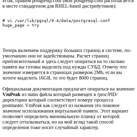
Итак, правим postgresql.conf (мой postgresql.conf располагается
в месте стандартном для RHEL-based дистрибутивов):
# vi /var/lib/pgsql/9.4/data/postgresql.conf

Теперь включаем поддержку больших страниц в системе, по-
умолчанию они не задействованы. Расчет страниц
приблизительный и здесь следует опираться на то сколько
памяти вы готовы выделить под нужды СУБД. Отмечу что
значение измеряется в страницах размером 2Mb, если вы
хотите выделить 16GB, то это будет 8000 страниц.
Официальная документация предлагает опираться на значение
VmPeak
из status файла который размещен в /proc/PID/
директории который соответствует номеру процесса
postmaster. VmPeak как следует из названия это пиковое
значение использования виртуальной памяти. Этот вариант
позволяет определить минимальную планку от которой
следует отталкиваться, но на мой вгляд такой способ
определения тоже носит случайный характер.