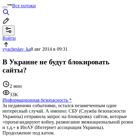
Все потоки
Войти
vyacheslav_ka
8 авг 2014 в 09:31
В Украине не будут блокировать
сайты?
2 мин
33K
Информационная безопасность
*
За недавними событиями, остался незамеченным один
интересный случай. А именно: СБУ (Служба безопасности
Украины) отправила запрос на блокировку сайтов, которые
«пропагандируют войну, разжигание межнациональной розни
и т.д.» в ИнАУ (Интернет ассоциация Украины).
Продолжение под катом.