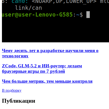
Чему десять лет в разработке научили меня о
технологиях
ZCode, GLM-5.2 и ИИ-роутер: делаем
браузерные игры по 7 рублей
Чем больше метрик, тем меньше контроля
В подборку
Публикации