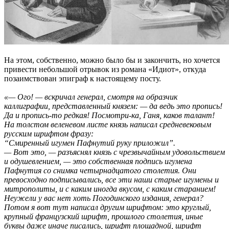
На этом, собственно, можно было бы и закончить, но хочется
привести небольшой отрывок из романа «Идиот», откуда
позаимствован эпиграф к настоящему посту.
«— Ого! — вскричал генерал, смотря на образчик
каллиграфии, представленный князем: — да ведь это пропись!
Да и пропись-то редкая! Посмотри-ка, Ганя, каков талант!
На толстом веленевом листе князь написал средневековым
русским шрифтом фразу:
“Смиренный игумен Пафнутий руку приложил”.
— Вот это, — разъяснял князь с чрезвычайным удовольствием
и одушевлением, — это собственная подпись игумена
Пафнутия со снимка четырнадцатого столетия. Они
превосходно подписывались, все эти наши старые игумены и
митрополиты, и с каким иногда вкусом, с каким старанием!
Неужели у вас нет хоть Погодинского издания, генерал?
Потом я вот тут написал другим шрифтом: это круглый,
крупный французский шрифт, прошлого столетия, иные
буквы даже иначе писались, шрифт площадной, шрифт