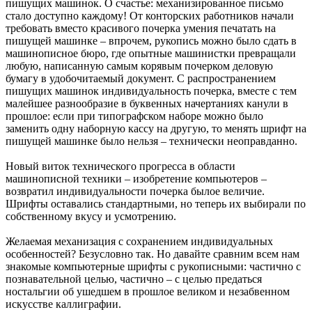
пишущих машинок. О счастье: механизированное письмо
стало доступно каждому! От конторских работников начали
требовать вместо красивого почерка умения печатать на
пишущей машинке – впрочем, рукопись можно было сдать в
машинописное бюро, где опытные машинистки превращали
любую, написанную самым корявым почерком деловую
бумагу в удобочитаемый документ. С распространением
пишущих машинок индивидуальность почерка, вместе с тем
малейшее разнообразие в буквенных начертаниях канули в
прошлое: если при типографском наборе можно было
заменить одну наборную кассу на другую, то менять шрифт на
пишущей машинке было нельзя – технически неоправданно.
Новый виток технического прогресса в области
машинописной техники – изобретение компьютеров –
возвратил индивидуальности почерка былое величие.
Шрифты оставались стандартными, но теперь их выбирали по
собственному вкусу и усмотрению.
Желаемая механизация с сохранением индивидуальных
особенностей? Безусловно так. Но давайте сравним всем нам
знакомые компьютерные шрифты с рукописными: частично с
познавательной целью, частично – с целью предаться
ностальгии об ушедшем в прошлое великом и незабвенном
искусстве каллиграфии.