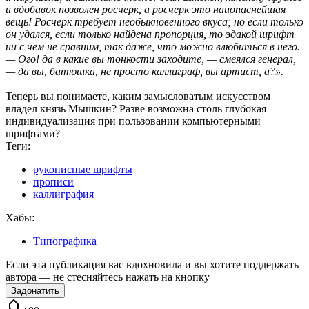
и вдобавок позволен росчерк, а росчерк это наиопаснейшая
вещь! Росчерк требует необыкновенного вкуса; но если только
он удался, если только найдена пропорция, то эдакой шрифт
ни с чем не сравним, так даже, что можно влюбиться в него.
— Ого! да в какие вы тонкости заходите, — смеялся генерал,
— да вы, батюшка, не просто каллиграф, вы артист, а?».
Теперь вы понимаете, каким замысловатым искусством
владел князь Мышкин? Разве возможна столь глубокая
индивидуализация при пользовании компьютерными
шрифтами?
Теги:
рукописные шрифты
прописи
каллиграфия
Хабы:
Типографика
Если эта публикация вас вдохновила и вы хотите поддержать
автора — не стесняйтесь нажать на кнопку
Задонатить