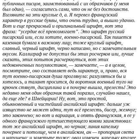
публичных писцов, заимствованный с их образчиков (у меня
был один), — согласитесь сами, что он не без достоинств.
Взгляните на эти круглые д, а. Я перевел французский
характер в русские буквы, что очень трудно, а вышло удачно.
Вот и еще прекрасный и оригинальный шрифт, вот эта
фраза: “усердие всё превозмогает”. Это шрифт русский
писарский или, если хотите, военно-писарский. Так пишется
казенная бумага к важному лицу, тоже круглый шрифт,
славный, черный шрифт, черно написано, но с замечательным
вкусом. Каллиграф не допустил бы этих росчерков или, лучше
сказать, этих попыток расчеркнуться, вот этих
недоконченных полухвостиков, — замечаете, — а в целом,
посмотрите, оно составляет ведь характер, и, право, вся
тут военно-писарская душа проглянула: разгуляться бы и
хотелось, и талант просится, да воротник военный туго на
крючек стянут, дисциплина и в почерке вышла, прелесть! Это
недавно меня один образчик такой поразил, случайно нашел,
да еще где? в Швейцарии! Ну, вот, это простой,
обыкновенный и чистейший английский шрифт: дальше уж
изящество не может идти, тут всё прелесть, бисер, жемчуг;
это закончено; но вот и вариация, и опять французская, я ее у
одного французского путешествующего комми заимствовал:
тот же английский шрифт, но черная; линия капельку
почернее и потолще, чем в английском, ан — пропорция света
и нарушена; и заметьте тоже: овал изменен, капельку круглее