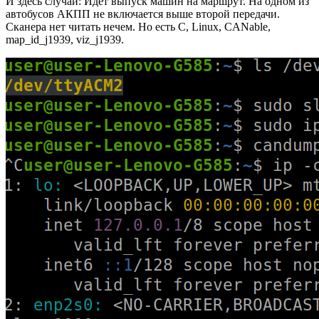
И здесь случай: Идёт выпуск машин на маршрут. На одном из
автобусов АКПП не включается выше второй передачи.
Сканера нет читать нечем. Но есть C, Linux, CANable,
map_id_j1939, viz_j1939.