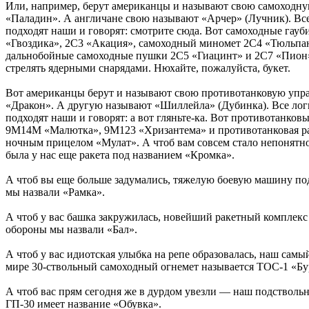
Или, например, берут американцы и называют свою самоходну
«Паладин». А англичане свою называют «Арчер» (Лучник). Все
подходят наши и говорят: смотрите сюда. Вот самоходные гау
«Гвоздика», 2С3 «Акация», самоходный миномет 2С4 «Тюльпа
дальнобойные самоходные пушки 2С5 «Гиацинт» и 2С7 «Пион
стрелять ядерными снарядами. Нюхайте, пожалуйста, букет.
Вот американцы берут и называют свою противотанковую упр
«Дракон». А другую называют «Шиллейла» (Дубинка). Все лог
подходят наши и говорят: а вот гляньте-ка. Вот противотанков
9М14М «Малютка», 9М123 «Хризантема» и противотанковая ра
ночным прицелом «Мулат». А чтоб вам совсем стало непонятно
была у нас еще ракета под названием «Кромка».
А чтоб вы еще больше задумались, тяжелую боевую машину по
мы назвали «Рамка».
А чтоб у вас башка закружилась, новейший ракетный комплекс
обороны мы назвали «Бал».
А чтоб у вас идиотская улыбка на репе образовалась, наш сам
мире 30-ствольный самоходный огнемет называется ТОС-1 «Бу
А чтоб вас прям сегодня же в дурдом увезли — наш подстволь
ГП-30 имеет название «Обувка».