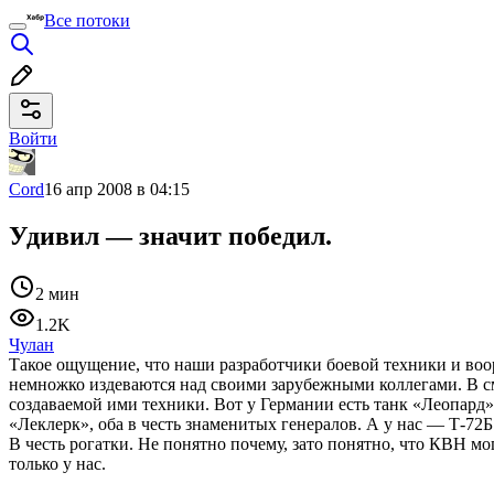
Все потоки
Войти
Cord
16 апр 2008 в 04:15
Удивил — значит победил.
2 мин
1.2K
Чулан
Такое ощущение, что наши разработчики боевой техники и во
немножко издеваются над своими зарубежными коллегами. В с
создаваемой ими техники. Вот у Германии есть танк «Леопард
«Леклерк», оба в честь знаменитых генералов. А у нас — Т-72Б
В честь рогатки. Не понятно почему, зато понятно, что КВН мо
только у нас.