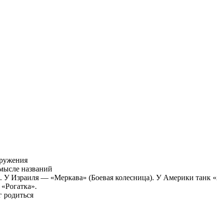
оружения
мысле названий
». У Израиля — «Меркава» (Боевая колесница). У Америки танк 
 «Рогатка».
г родиться