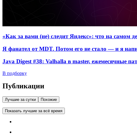
«Как за вами (не) следит Яндекс»: что на самом 
Я фанател от MDT. Потом его не стало — и я нап
Java Digest #38: Valhalla в master, ежемесячные п
В подборку
Публикации
Лучшие за сутки
Похожие
Показать лучшие за всё время