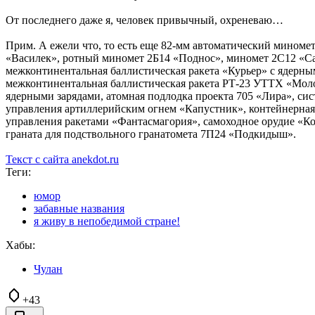
От последнего даже я, человек привычный, охреневаю…
Прим. А ежели что, то есть еще 82-мм автоматический миноме
«Василек», ротный миномет 2Б14 «Поднос», миномет 2С12 «С
межконтинентальная баллистическая ракета «Курьер» с ядерны
межконтинентальная баллистическая ракета РТ-23 УТТХ «Моло
ядерными зарядами, атомная подлодка проекта 705 «Лира», сис
управления артиллерийским огнем «Капустник», контейнерная
управления ракетами «Фантасмагория», самоходное орудие «К
граната для подствольного гранатомета 7П24 «Подкидыш».
Текст с сайта anekdot.ru
Теги:
юмор
забавные названия
я живу в непобедимой стране!
Хабы:
Чулан
+43