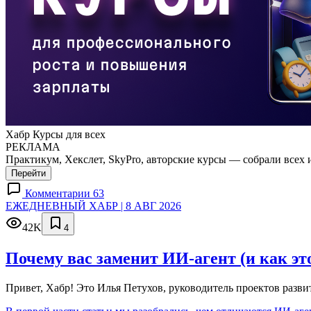
Хабр Курсы для всех
РЕКЛАМА
Практикум, Хекслет, SkyPro, авторские курсы — собрали всех 
Перейти
Комментарии 63
ЕЖЕДНЕВНЫЙ ХАБР | 8 АВГ 2026
42K
4
Почему вас заменит ИИ‑агент (и как эт
Привет, Хабр! Это Илья Петухов, руководитель проектов разв