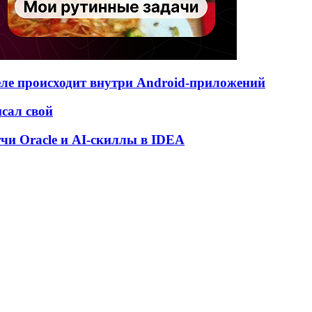
деле происходит внутри Android-приложений
исал свой
атчи Oracle и AI-скиллы в IDEA