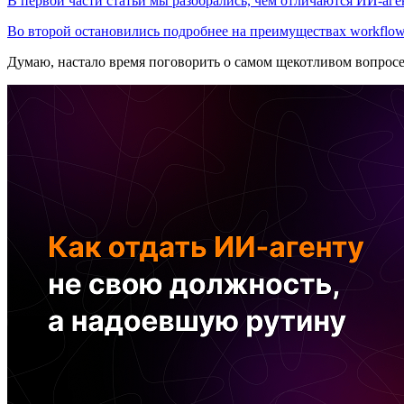
В первой части статьи мы разобрались, чем отличаются ИИ-аген
Во второй остановились подробнее на преимуществах workflow
Думаю, настало время поговорить о самом щекотливом вопрос