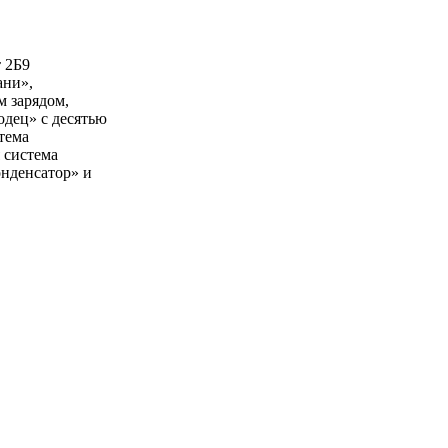
т 2Б9
ани»,
м зарядом,
дец» с десятью
тема
 система
онденсатор» и