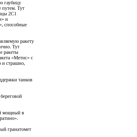
ю гаубицу
 путем. Тут
бицы 2С1
н» и
», способные
авляемую ракету
ично. Тут
ые ракеты
кета «Метис» с
 и страшно,
ддержки танков
 береговой
ый мощный в
ратино».
ный гранатомет