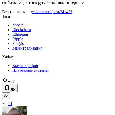
слабо освещаются в русскоязычном интернете.
Вторая часть —
geektimes.ru/post/241426
Теги:
bitcoin
Blockchain
Ethereum
Ripple
Storj.io
децентрализация
Хабы:
Криптография
Платежные системы
+47
354
11