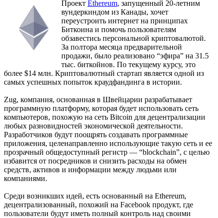
Проект
Ethereum
, запущенный 20-летним
вундеркиндом из Канады, хочет
переустроить интернет на принципах
Биткоина и помочь пользователям
обзавестись персональной криптовалютой.
За полтора месяца предварительной
продажи, было реализовано “эфира” на 31.5
тыс. биткойнов. По текущему курсу, это
более $14 млн. Криптовалютный стартап является одной из
самых успешных попыток краудфандинга в истории.
Zug, компания, основанная в Швейцарии разрабатывает
программную платформу, которая будет использовать сеть
компьютеров, похожую на сеть Bitcoin для децентрализации
любых разновидностей экономической деятельности.
Разработчиков будут поощрять создавать программные
приложения, целенаправленно использующие такую сеть и ее
прозрачный общедоступный регистр — “blockchain”, с целью
избавится от посредников и снизить расходы на обмен
средств, активов и информации между людьми или
компаниями.
Среди возникших идей, есть основанный на Ethereum,
децентрализованный, похожий на Facebook продукт, где
пользователи будут иметь полный контроль над своими