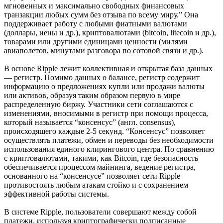
мгновенных и максимально свободных финансовых
транзакции любых сумм без отзыва по всему миру.” Она
поддерживает работу с любыми фиатными валютами
(доллары, иены и др.), криптовалютами (bitcoin, litecoin и др.),
товарами или другими единицами ценности (милями
авиаполетов, минутами разговора по сотовой связи и др.).
В основе Ripple лежит коллективная и открытая база данных
— регистр. Помимо данных о балансе, регистр содержит
информацию о предложениях купли или продажи валюты
или активов, образуя таким образом первую в мире
распределенную биржу. Участники сети соглашаются с
изменениями, вносимыми в регистр при помощи процесса,
который называется “консенсус” (англ. consensus),
происходящего каждые 2-5 секунд. “Консенсус” позволяет
осуществлять платежи, обмен и переводы без необходимости
использования единого клирингового центра. По сравнению
с криптовалютами, такими, как Bitcoin, где безопасность
обеспечивается процессом майнинга, ведение регистра,
основанного на “консенсусе” позволяет сети Ripple
противостоять любым атакам стойко и с сохранением
эффективной работы системы.
В системе Ripple, пользователи совершают между собой
платежи, используя криптографически подписанные