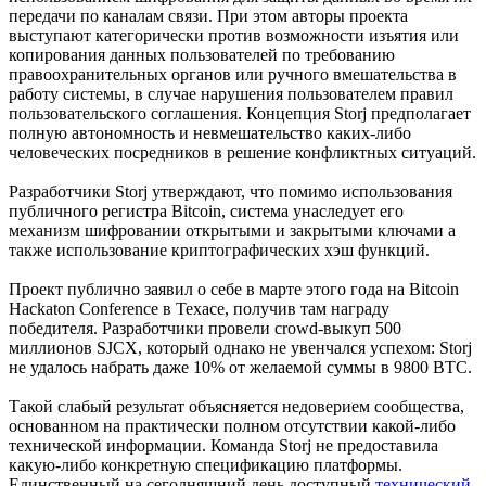
передачи по каналам связи. При этом авторы проекта
выступают категорически против возможности изъятия или
копирования данных пользователей по требованию
правоохранительных органов или ручного вмешательства в
работу системы, в случае нарушения пользователем правил
пользовательского соглашения. Концепция Storj предполагает
полную автономность и невмешательство каких-либо
человеческих посредников в решение конфликтных ситуаций.
Разработчики Storj утверждают, что помимо использования
публичного регистра Bitcoin, система унаследует его
механизм шифровании открытыми и закрытыми ключами а
также использование криптографических хэш функций.
Проект публично заявил о себе в марте этого года на Bitcoin
Hackaton Conference в Техасе, получив там награду
победителя. Разработчики провели crowd-выкуп 500
миллионов SJCX, который однако не увенчался успехом: Storj
не удалось набрать даже 10% от желаемой суммы в 9800 BTC.
Такой слабый результат объясняется недоверием сообщества,
основанном на практически полном отсутствии какой-либо
технической информации. Команда Storj не предоставила
какую-либо конкретную спецификацию платформы.
Единственный на сегодняшний день доступный
технический