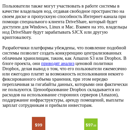
Пользователи также могут участвовать в работе системы в
качестве владельцев нод, отдавая свободное пространство на
своем диске и пропускную способность Интернет-канала при
помощи специального клиента DriveShare, который будет
доступен для Windows, Linux и Mac. Взамен на это, владельцы
нод DriveShare будут зарабатывать SJCX или другую
криптовалюту.
Разработчики платформы убеждены, что появление подобной
системы позволит создать конкуренцию централизованных
облачным хранилищам, таким, как Amazon S3 или Dropbox. В
блоге проекта, они
приводят анализ
ценовой политики
Dropbox, делая вывод о том, что его пользователи ежемесячно
или ежегодно платят за возможность использования некоего
фиксированного объема хранения, при этом нередко
переплачивая за гигабайты данных, которыми они фактически
не пользуются. Ценообразование Dropbox складывается из
расходов на использование сторонних серверов (Amazon),
поддержание инфраструктуры, аренду помещений, выплаты
зарплат сотрудникам и прибыли инвесторам.