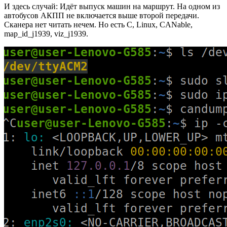
И здесь случай: Идёт выпуск машин на маршрут. На одном из
автобусов АКПП не включается выше второй передачи.
Сканера нет читать нечем. Но есть C, Linux, CANable,
map_id_j1939, viz_j1939.