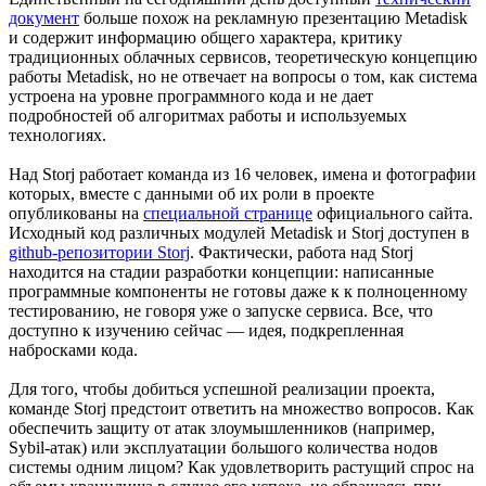
документ
больше похож на рекламную презентацию Metadisk
и содержит информацию общего характера, критику
традиционных облачных сервисов, теоретическую концепцию
работы Metadisk, но не отвечает на вопросы о том, как система
устроена на уровне программного кода и не дает
подробностей об алгоритмах работы и используемых
технологиях.
Над Storj работает команда из 16 человек, имена и фотографии
которых, вместе с данными об их роли в проекте
опубликованы на
специальной странице
официального сайта.
Исходный код различных модулей Metadisk и Storj доступен в
github-репозитории Storj
. Фактически, работа над Storj
находится на стадии разработки концепции: написанные
программные компоненты не готовы даже к к полноценному
тестированию, не говоря уже о запуске сервиса. Все, что
доступно к изучению сейчас — идея, подкрепленная
набросками кода.
Для того, чтобы добиться успешной реализации проекта,
команде Storj предстоит ответить на множество вопросов. Как
обеспечить защиту от атак злоумышленников (например,
Sybil-атак) или эксплуатации большого количества нодов
системы одним лицом? Как удовлетворить растущий спрос на