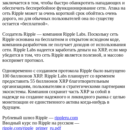
заключается в том, чтобы быстро обанкротить нападающих и
обеспечить бесперебойное функционирование сети. Атака на
сеть Ripple может за очень короткий срок обойтись очень
дорого, но для обычных пользователей она по существу
остается «бесплатной».
Создатель Ripple — компания Ripple Labs. Поскольку сеть
Ripple основана на бесплатном и открытом исходном коде,
компания-разработчик не получает доходов от использования
сети. Ripple Labs надеется заработать деньги на XRP, если мир
убедится в том, что сеть Ripple является полезной, и массово
воспримет протокол.
Одновременно с созданием протокола Ripple было выпущено
100 биллионов XRP. Ripple Labs планирует со временем
предоставить 55 биллионов XRP благотворительным
организациям, пользователям и стратегическими партнерами
экосистемы. Компания сохранит часть XRP за собой в
надежде на создание надежного и ликвидного рынка с целью
монетизации ее единственного актива когда-нибудь в
будущем.
Рублевый шлюз Ripple —
rippleru.com
Вводный курс по Ripple на русском —
ripple.com/ripple_primer_ru.pdf