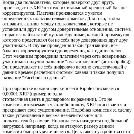
Когда два пользователя, которые доверяют друг другу,
производят не-XRP платеж, их взаимный кредитный баланс
корректируется. Платежи производятся с учетом
определенных пользователями лимитов. Для того, чтобы
отправить активы между пользователями, которые не
установили друг с другом доверительные отношения, система
старается найти такой путь между ними, каждый промежуток
которого представлял бы из себя пару доверяющих друг друг
участников. В случае проведения такой транзакции, все
балансы корректируются одновременно, как единое целое.
Этот механизм проведения платежей через сеть доверенных
участников получил название “пульсирование” (англ. rippling).
Он представляет из себя цифровую версию существующей с
давних времен расчетной системы хавала и также получил
название “Facebook за деньги”.
При обработке каждой сделки в сети Ripple списывается
0,00001 XRP (примерно одна
стотысячная цента в долларовом выражении). Это не
комиссия, взимаемая в чью-либо пользу, XRP списывается и
прекращает свое существование. Подобная комиссия за сделку
также установлена в весьма незначительном для
пользователей размере. Но когда сеть находится под большой
нагрузкой, например, когда ее атакуют, размер данной
комиссии быстро увеличивается. Цель такого устройства сети