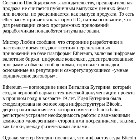
Согласно Швейцарскому законодательству, предварительная
продажа не считается публичным выпуском ценных бумаг
или валюты, но расценивается, как выпуск продукта. То есть
ether рассматривается как форма ПО, на том основании, что
для реализации своих программных приложений
разработчикам понадобятся титульные знаки.
Мистер Любин сообщил, что сторонние разработчики в
настоящее время создают «сотни» перспективных
приложений на базе платформы Ethereum, включая цифровые
валютные биржи, цифровые кошельки, децентрализованные
программы обмена сообщениями, торговые площадки,
основанные на репутации и саморегулирующиеся «умные
юридические договоры».
Ethereum — воплощение идеи Виталика Бутерина, который
создал черновой вариант технической документации проекта
в прошлом году, в возрасте 19 лет. Идея Бутерина была
смоделирована на основе ядра инфраструктуры Bitcoin,
децентрализованная сеть которого вместе с blockchain-
регистром устраняет необходимость работы с взимающими
комиссию «доверенным» сторонними посредниками, такими,
как банки, между физическими лицами.
Однако мистер Бутерин посчитал, что инфраструктура Bitcoin