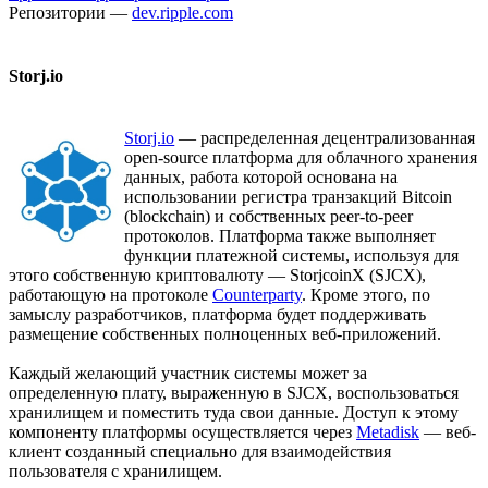
Репозитории —
dev.ripple.com
Storj.io
Storj.io
— распределенная децентрализованная
open-source платформа для облачного хранения
данных, работа которой основана на
использовании регистра транзакций Bitcoin
(blockchain) и собственных peer-to-peer
протоколов. Платформа также выполняет
функции платежной системы, используя для
этого собственную криптовалюту — StorjcoinX (SJCX),
работающую на протоколе
Counterparty
. Кроме этого, по
замыслу разработчиков, платформа будет поддерживать
размещение собственных полноценных веб-приложений.
Каждый желающий участник системы может за
определенную плату, выраженную в SJCX, воспользоваться
хранилищем и поместить туда свои данные. Доступ к этому
компоненту платформы осуществляется через
Metadisk
— веб-
клиент созданный специально для взаимодействия
пользователя с хранилищем.