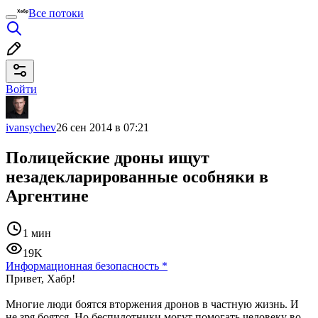
Все потоки
Войти
ivansychev
26 сен 2014 в 07:21
Полицейские дроны ищут
незадекларированные особняки в
Аргентине
1 мин
19K
Информационная безопасность
*
Привет, Хабр!
Многие люди боятся вторжения дронов в частную жизнь. И
не зря боятся. Но беспилотники могут помогать человеку во