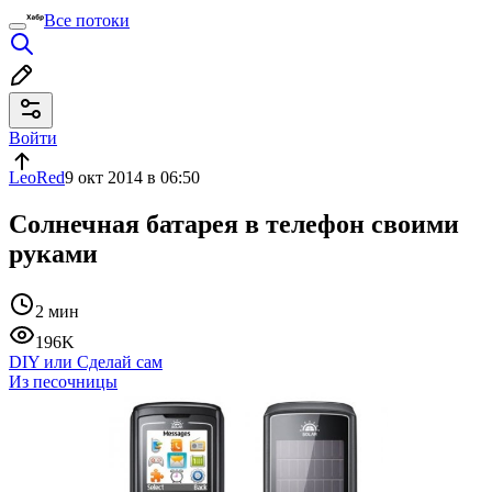
Все потоки
Войти
LeoRed
9 окт 2014 в 06:50
Солнечная батарея в телефон своими
руками
2 мин
196K
DIY или Сделай сам
Из песочницы