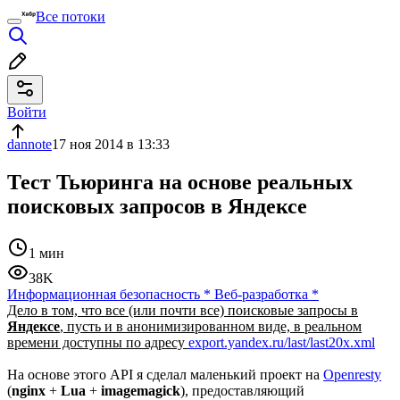
Все потоки
Войти
dannote
17 ноя 2014 в 13:33
Тест Тьюринга на основе реальных
поисковых запросов в Яндексе
1 мин
38K
Информационная безопасность
*
Веб-разработка
*
Дело в том, что все (или почти все) поисковые запросы в
Яндексе
, пусть и в анонимизированном виде, в реальном
времени доступны по адресу
export.yandex.ru/last/last20x.xml
На основе этого API я сделал маленький проект на
Openresty
(
nginx
+
Lua
+
imagemagick
), предоставляющий