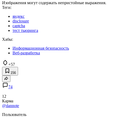
Изображения могут содержать неприcтойные выражения.
Теги:
яндекс
disclosure
captcha
тест тьюринга
Хабы:
Информационная безопасность
Веб-разработка
+57
156
74
12
Карма
@dannote
Пользователь