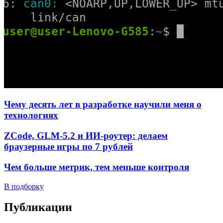
Чему десять лет в разработке научили меня о
технологиях
ZCode, GLM-5.2 и ИИ-роутер: делаем
браузерные игры по 7 рублей
Чем больше метрик, тем меньше контроля
В подборку
Публикации