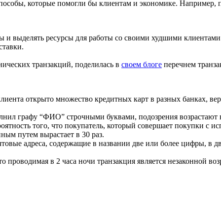
способы, которые помогли бы клиентам и экономике. Например, 
ты и выделять ресурсы для работы со своими худшими клиентам
ставки.
ических транзакций, поделилась в
своем блоге
перечнем транзак
иента открыто множество кредитных карт в разных банках, вероя
лнил графу “ФИО” строчными буквами, подозрения возрастают в 
роятность того, что покупатель, который совершает покупки с и
нным путем вырастает в 30 раз.
овые адреса, содержащие в названии две или более цифры, в д
роводимая в 2 часа ночи транзакция является незаконной возраст