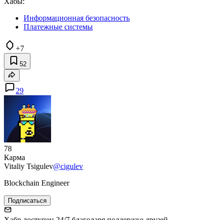
Хабы:
Информационная безопасность
Платежные системы
+7
52
29
78
Карма
Vitaliy Tsigulev
@cigulev
Blockchain Engineer
Подписаться
Хабр доступен 24/7 благодаря поддержке друзей