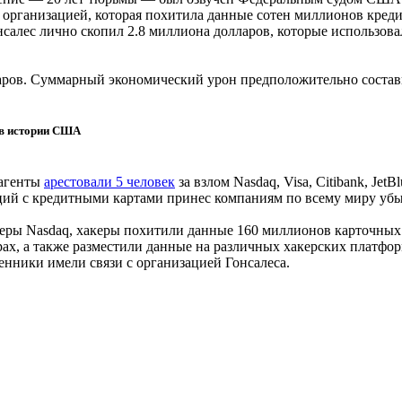
 организацией, которая похитила данные сотен миллионов кред
нсалес лично скопил 2.8 миллиона долларов, которые использов
аров. Суммарный экономический урон предположительно состави
е в истории США
 агенты
арестовали 5 человек
за взлом Nasdaq, Visa, Citibank, Je
ий с кредитными картами принес компаниям по всему миру убыт
еры Nasdaq, хакеры похитили данные 160 миллионов карточных
х, а также разместили данные на различных хакерских платфор
нники имели связи с организацией Гонсалеса.