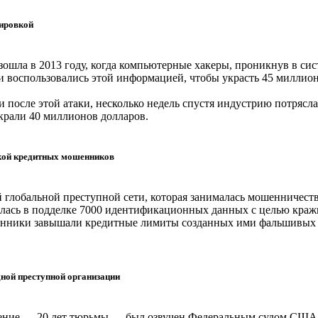
пировкой
изошла в 2013 году, когда компьютерные хакеры, проникнув в с
 воспользовались этой информацией, чтобы украсть 45 миллионо
и после этой атаки, несколько недель спустя индустрию потряс
украли 40 миллионов долларов.
вкой кредитных мошенников
глобальной преступной сети, которая занималась мошенничеств
алась в подделке 7000 идентификационных данных с целью краж
шенники завышали кредитные лимиты созданных ими фальшивых 
дной преступной организации
ение — 20 лет тюрьмы — был озвучен Федеральным судом США в