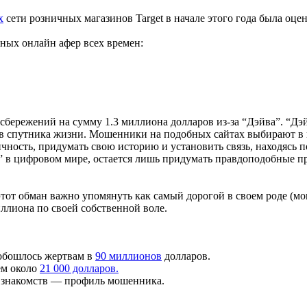
х
сети розничных магазинов Target в начале этого года была оце
ных онлайн афер всех времен:
 сбережений на сумму 1.3 миллиона долларов из-за “Дэйва”. “Дэ
ств спутника жизни. Мошенники на подобных сайтах выбирают в
чность, придумать свою историю и установить связь, находясь по
” в цифровом мире, остается лишь придумать правдоподобные пр
этот обман важно упомянуть как самый дорогой в своем роде (мо
иллиона по своей собственной воле.
 обошлось жертвам в
90 миллионов
долларов.
ем около
21 000 долларов.
н знакомств — профиль мошенника.