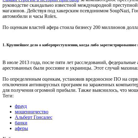
руководстве скандально известной международной преступной
магазинов. Действуя под хакерским псевдонимом SoupNazi, Го
автомобили и часы Rolex.
По оценкам властей афера стоила бизнесу 200 миллионов долл
1. Крупнейшее дело о киберпреступлении, когда либо зарегистрированно
В июле 2013 года, после пяти лет расследований, федеральные
арестованных были россияне и украинцы. Этот случай махинац
По определенным оценкам, установив вредоносное ПО на серв
отключения антивирусных программ на зараженных компьютера
для получения огромной прибыли. Также выяснилось, что моше
Теги:
фрауд
мошенничество
Альберт Гонсалес
банки
аферы