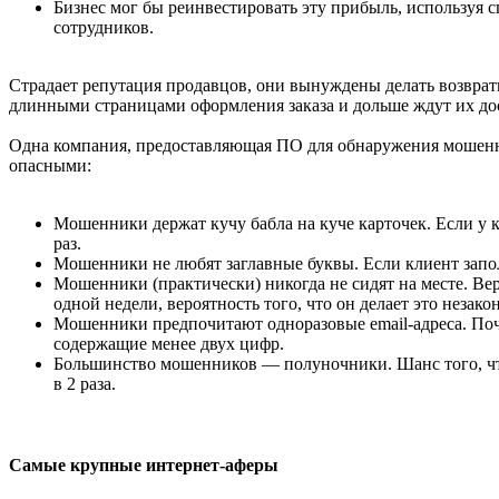
Бизнес мог бы реинвестировать эту прибыль, используя 
сотрудников.
Страдает репутация продавцов, они вынуждены делать возвра
длинными страницами оформления заказа и дольше ждут их до
Одна компания, предоставляющая ПО для обнаружения мошенн
опасными:
Мошенники держат кучу бабла на куче карточек. Если у кл
раз.
Мошенники не любят заглавные буквы. Если клиент запо
Мошенники (практически) никогда не сидят на месте. Ве
одной недели, вероятность того, что он делает это незако
Мошенники предпочитают одноразовые email-адреса. Почт
содержащие менее двух цифр.
Большинство мошенников — полуночники. Шанс того, что п
в 2 раза.
Самые крупные интернет-аферы