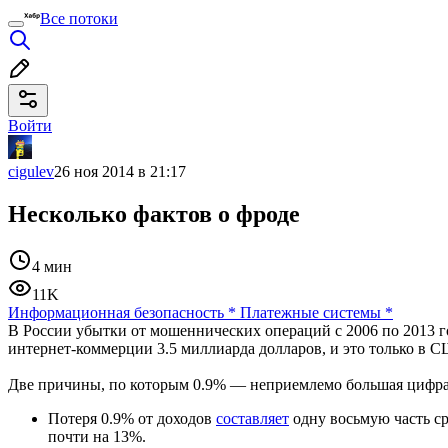
Все потоки
Войти
cigulev
26 ноя 2014 в 21:17
Несколько фактов о фроде
4 мин
11K
Информационная безопасность
*
Платежные системы
*
В России убытки от мошеннических операций с 2006 по 2013 го
интернет-коммерции 3.5 миллиарда долларов, и это только в СШ
Две причины, по которым 0.9% — неприемлемо большая цифра
Потеря 0.9% от доходов
составляет
одну восьмую часть ср
почти на 13%.