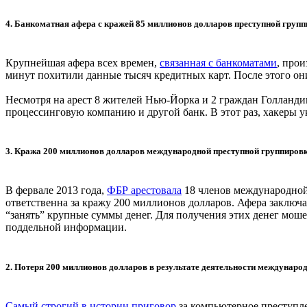
4. Банкоматная афера с кражей 85 миллионов долларов преступной груп
Крупнейшая афера всех времен,
связанная с банкоматами
, про
минут похитили данные тысяч кредитных карт. После этого они
Несмотря на арест 8 жителей Нью-Йорка и 2 граждан Голланди
процессинговую компанию и другой банк. В этот раз, хакеры 
3. Кража 200 миллионов долларов международной преступной группиро
В фервале 2013 года,
ФБР арестовала
18 членов международной 
ответственна за кражу 200 миллионов долларов. Афера заключ
“занять” крупные суммы денег. Для получения этих денег мо
поддельной информации.
2. Потеря 200 миллионов долларов в результате деятельности междунаро
Самый строгий в истории приговор
за компьютерное преступл