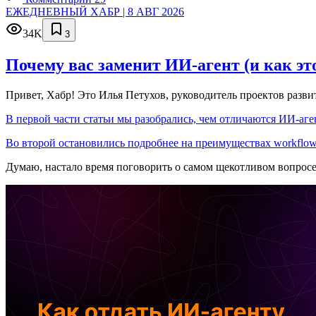
ЕЖЕДНЕВНЫЙ ХАБР | 8 АВГ 2026
34K
3
Почему вас заменит ИИ‑агент (и как эт
Привет, Хабр! Это Илья Петухов, руководитель проектов разв
В первой части статьи мы разобрались, чем отличаются ИИ-аген
Во второй остановились подробнее на преимуществах workflow
Думаю, настало время поговорить о самом щекотливом вопрос