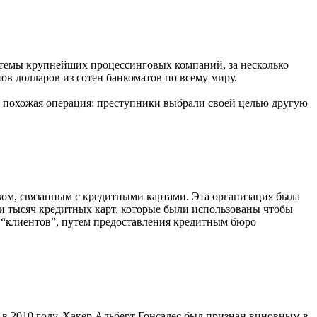
истемы крупнейших процессинговых компаний, за несколько
в долларов из сотен банкоматов по всему миру.
ла похожая операция: преступники выбрали своей целью другую
ом, связанным с кредитными картами. Эта организация была
и тысяч кредитных карт, которые были использованы чтобы
“клиентов”, путем предоставления кредитным бюро
 2010 году. Хакер Альберт Гонсалес был признан виновным в