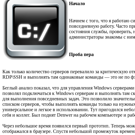
Начало
Начнем с того, что я работаю 
повседневную работу. Часто при
состояния службы, проверить, н
администраторы знакомы с ним
Проба пера
Как только количество серверов перевалило за критическую отме
RDP\SSH и выполнять там одинаковые команды — это не по 
Беглый анализ показал, что для управления Windows серверами 
позволял подключаться к Windows серверам и выполнять там с
для выполнения повседневных задач. Это позволило значительн
списком серверов, чтобы выполнять команды только на нужных 
универсальное и легкое в использовании. Тут пригодился неб
себя и коллег. Был поднят Denwer на рабочем компьютере и раб
Через небольшое время появился первый прототип. Теперь можн
отображался в браузере. Спустя небольшой промежуток времен