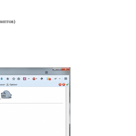
риптов)