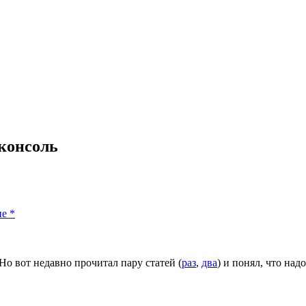
консоль
ие
*
Но вот недавно прочитал пару статей (
раз
,
два
) и понял, что над