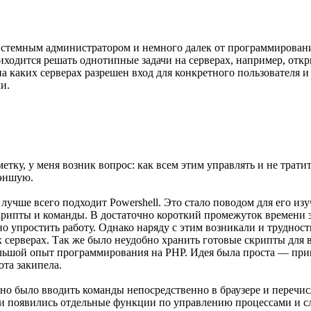
системным администратором и немного далек от программировани
ходится решать однотипные задачи на серверах, например, откры
а каких серверах разрешен вход для конкретного пользователя и
и.
тку, у меня возник вопрос: как всем этим управлять и не тратит
фэншую.
лучше всего подходит Powershell. Это стало поводом для его из
крипты и команды. В достаточно короткий промежуток времени э
о упростить работу. Однако наряду с этим возникали и труднос
серверах. Так же было неудобно хранить готовые скрипты для в
ольшой опыт программирования на PHP. Идея была проста — при
ота закипела.
о было вводить команды непосредственно в браузере и перечисл
и появились отдельные функции по управлению процессами и сл