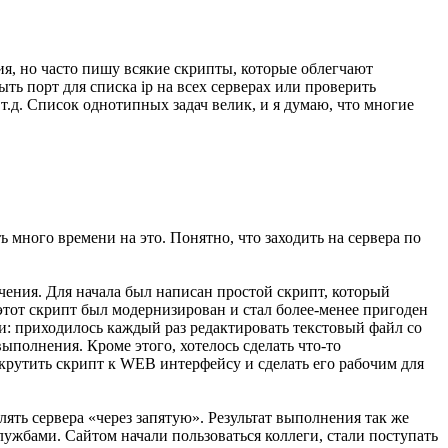
я, но часто пишу всякие скрипты, которые облегчают
ть порт для списка ip на всех серверах или проверить
 т.д. Список однотипных задач велик, и я думаю, что многие
ь много времени на это. Понятно, что заходить на сервера по
учения. Для начала был написан простой скрипт, который
тот скрипт был модернизирован и стал более-менее пригоден
ти: приходилось каждый раз редактировать текстовый файл со
ыполнения. Кроме этого, хотелось сделать что-то
крутить скрипт к WEB интерфейсу и сделать его рабочим для
ять сервера «через запятую». Результат выполнения так же
ужбами. Сайтом начали пользоваться коллеги, стали поступать