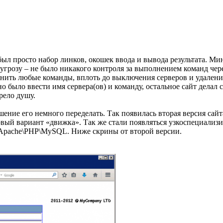
был просто набор линков, окошек ввода и вывода результата. Ми
бе угрозу – не было никакого контроля за выполнением команд чер
олнить любые команды, вплоть до выключения серверов и удалени
о было ввести имя сервера(ов) и команду, остальное сайт делал 
рело душу.
ение его немного переделать. Так появилась вторая версия сайта
рвый вариант «движка». Так же стали появляться узкоспециали
у Apache\PHP\MySQL. Ниже скрины от второй версии.