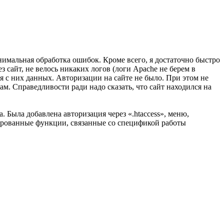
нимальная обработка ошибок. Кроме всего, я достаточно быстро
ез сайт, не велось никаких логов (логи Apache не берем в
я с них данных. Авторизации на сайте не было. При этом не
сам. Справедливости ради надо сказать, что сайт находился на
. Была добавлена авторизация через «.htaccess», меню,
зированные функции, связанные со спецификой работы